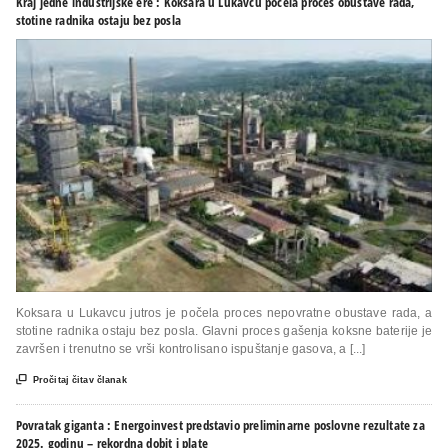
Kraj jedne industrijske ere : Koksara u Lukavcu počela proces obustave rada,
stotine radnika ostaju bez posla
Koksara u Lukavcu jutros je počela proces nepovratne obustave rada, a
stotine radnika ostaju bez posla. Glavni proces gašenja koksne baterije je
završen i trenutno se vrši kontrolisano ispuštanje gasova, a [...]

Pročitaj čitav članak
Povratak giganta : Energoinvest predstavio preliminarne poslovne rezultate za
2025. godinu – rekordna dobit i plate