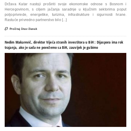
Država Katar nastoji proširiti svoje ekonomske odnose s Bosnom i
Hercegovinom, s ciljem jačanja saradnje u ključnim sektorima poput
poljoprivrede, energetike, turizma, infrastrukture i sigurnosti hrane.
Rastuće privredno partnerstvo bilo [...]

Pročitaj čitav članak
Nedim Makarević, direktor Vijeća stranih investitora u BiH : Dijaspora ima rok
trajanja, ako je sada ne povežemo sa BiH, zauvijek je gubimo