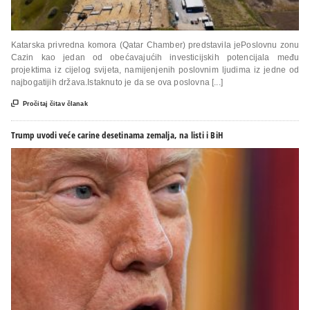
Katarska privredna komora (Qatar Chamber) predstavila jePoslovnu zonu
Cazin kao jedan od obećavajućih investicijskih potencijala među
projektima iz cijelog svijeta, namijenjenih poslovnim ljudima iz jedne od
najbogatijih država.Istaknuto je da se ova poslovna [...]

Pročitaj čitav članak
Trump uvodi veće carine desetinama zemalja, na listi i BiH