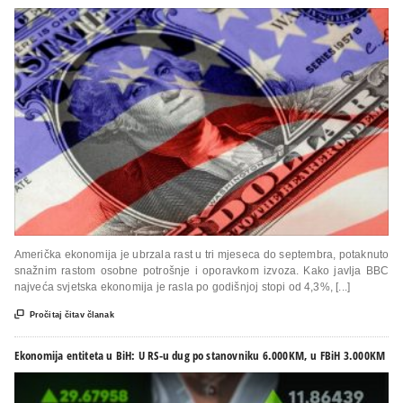
Američka ekonomija je ubrzala rast u tri mjeseca do septembra, potaknuto
snažnim rastom osobne potrošnje i oporavkom izvoza. Kako javlja BBC
najveća svjetska ekonomija je rasla po godišnjoj stopi od 4,3%, [...]

Pročitaj čitav članak
Ekonomija entiteta u BiH: U RS-u dug po stanovniku 6.000KM, u FBiH 3.000KM