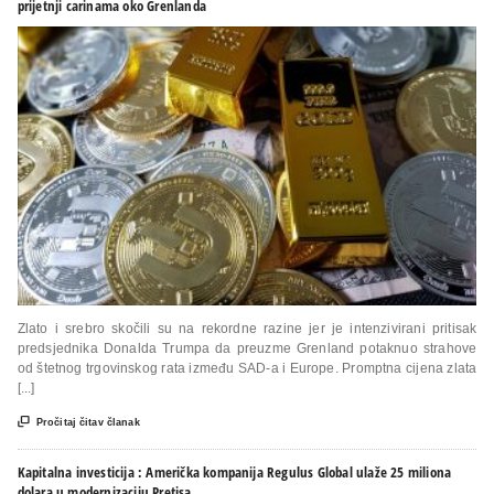
prijetnji carinama oko Grenlanda
Zlato i srebro skočili su na rekordne razine jer je intenzivirani pritisak
predsjednika Donalda Trumpa da preuzme Grenland potaknuo strahove
od štetnog trgovinskog rata između SAD-a i Europe. Promptna cijena zlata
[...]

Pročitaj čitav članak
Kapitalna investicija : Američka kompanija Regulus Global ulaže 25 miliona
dolara u modernizaciju Pretisa