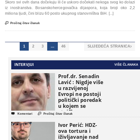
Skoro svi ovih dana dočekuju ili će uskoro dočekati nekoga svog ko dolazi
iz inostranstva. Bosanskohercegovačka dijaspora, koja broji oko 2,2
miliona ljudi, čini blizu 60 posto ukupnog stanovništva BiH. [...]

Pročitaj čitav članak
1
2
3
…
46
SLIJEDEĆA STRANICA

INTERVJUI
VIŠE ČLANAKA
Prof.dr. Senadin
Lavić : Nigdje više
u razvijenoj
Evropi ne postoji
politički poredak
u kojem se
etničke grupe


Komentari
Pročitaj čitav članak
pojavljuju kao
osnovne
Ivor Perić: HDZ-
političke jedinice
ova tortura i
iživljavanje nad