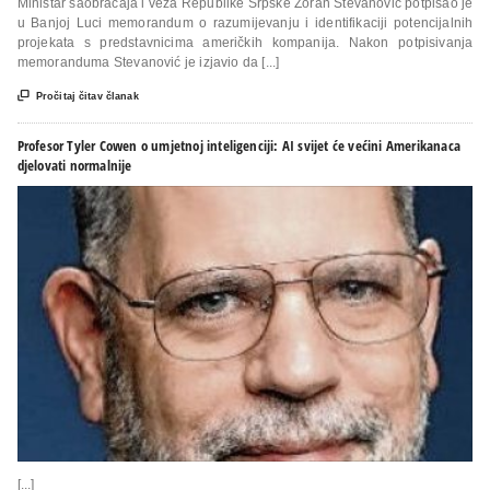
Ministar saobraćaja i veza Republike Srpske Zoran Stevanović potpisao je
u Banjoj Luci memorandum o razumijevanju i identifikaciji potencijalnih
projekata s predstavnicima američkih kompanija. Nakon potpisivanja
memoranduma Stevanović je izjavio da [...]

Pročitaj čitav članak
Profesor Tyler Cowen o umjetnoj inteligenciji: AI svijet će većini Amerikanaca
djelovati normalnije
[...]