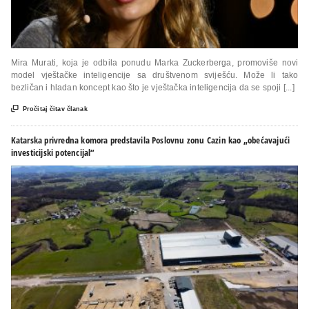
Mira Murati, koja je odbila ponudu Marka Zuckerberga, promoviše novi
model vještačke inteligencije sa društvenom sviješću. Može li tako
bezličan i hladan koncept kao što je vještačka inteligencija da se spoji [...]

Pročitaj čitav članak
Katarska privredna komora predstavila Poslovnu zonu Cazin kao „obećavajući
investicijski potencijal“