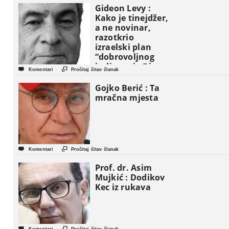
Gideon Levy :
Kako je tinejdžer,
a ne novinar,
razotkrio
izraelski plan
“dobrovoljnog
iseljavanja ” iz


Komentari
Pročitaj čitav članak
Gaze
Gojko Berić : Ta
mračna mjesta


Komentari
Pročitaj čitav članak
Prof. dr. Asim
Mujkić : Dodikov
Kec iz rukava


Komentari
Pročitaj čitav članak