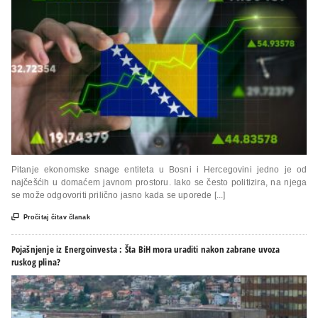
Pitanje ekonomske snage entiteta u Bosni i Hercegovini jedno je od
najčešćih u domaćem javnom prostoru. Iako se često politizira, na njega
se može odgovoriti prilično jasno kada se uporede [...]

Pročitaj čitav članak
Pojašnjenje iz Energoinvesta : Šta BiH mora uraditi nakon zabrane uvoza
ruskog plina?