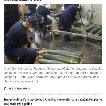
Američka kompanija Regulus Global započela je ubrzanu realizaciju
kapitalne investicije vrijedne približno 25 miliona američkih dolara u
kompaniju Pretis, čime ispunjava ranije preuzete obaveze prema Bosni i
Hercegovini, izjavio je [...]

Pročitaj čitav članak
Trump hvali tarife i slavi brojke : Američka ekonomija raste najbržim tempom u
posljednje dvije godine