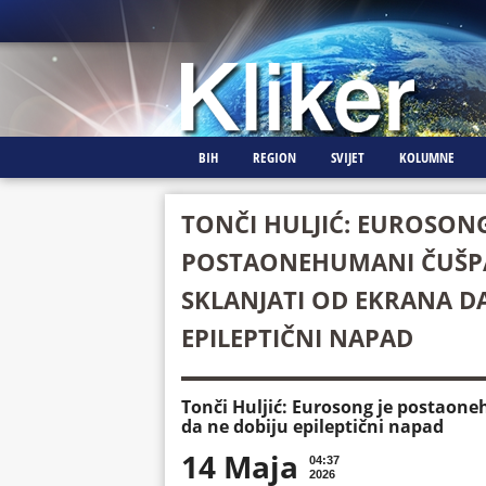
BIH
REGION
SVIJET
KOLUMNE
TONČI HULJIĆ: EUROSONG
POSTAONEHUMANI ČUŠPAJ
SKLANJATI OD EKRANA D
EPILEPTIČNI NAPAD
Tonči Huljić: Eurosong je postaone
da ne dobiju epileptični napad
14 Maja
04:37
2026