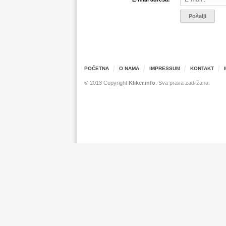
POČETNA
O NAMA
IMPRESSUM
KONTAKT
© 2013 Copyright
Kliker.info
. Sva prava zadržana.