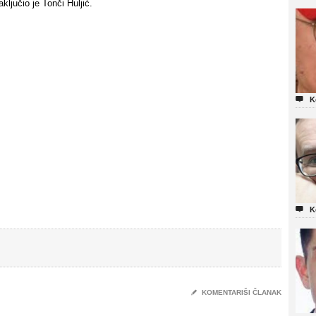
ljučio je Tonči Huljić.

K

K
✎
KOMENTARIŠI ČLANAK