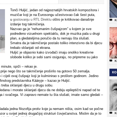
Tonči Huljić, jedan od najpoznatijih hrvatskih kompozitora i
muzičar koji je na Eurosongu učestvovao čak šest puta,
u
gostovanju u RTL Direktu
oštro je kritikovao današnje

K
izdanje tog takmičenja.
Nazvao ga je “nehumanim čušpajzom” u kojem je sve
podređeno vizuelnom spektaklu, dok je muzika pala u drugi
plan, a gledateljima poručio da tu nemaju šta slušati.
Smatra da je takmičenje postalo toliko intenzivno da bi djecu
trebalo sklanjati od ekrana.
Huljić je objasnio kako izvođači imaju onoliko kreativne
slobode koliko je sebi sami osiguraju, no pripreme su jako

K
 minute, sprži – rekao je.
 prije nego što se takmičenje proširilo na gotovo 50 zemalja.
KO
o i cijeli ovaj čušpajz koji je kulminirao s prošlom godinom. Jedino
finskog predstavnika Kääryje – kazao je Huljić.
treba sklanjati djecu u drugu sobu.
ledana i morate sklanjati djecu da ne dobiju epileptični napad od te
ga i svačega. Vi zapravo nemate tu šta slušati, imate samo gledati –
ladala jedna filozofija protiv koje ja nemam ništa, osim kad se počne

zor u svijet jednoj drugačijoj strukturi čovječanstva. Mislim da je to
K