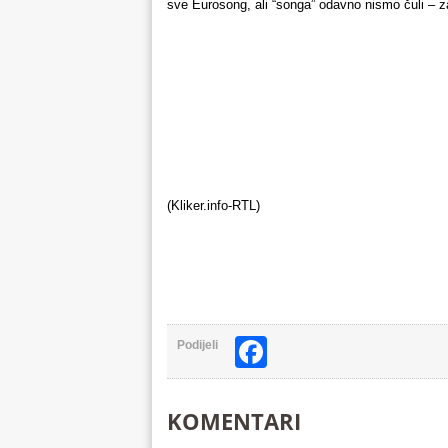
sve Eurosong, ali “songa” odavno nismo čuli – zak
(Kliker.info-RTL)
Facebook
Podijeli
KOMENTARI