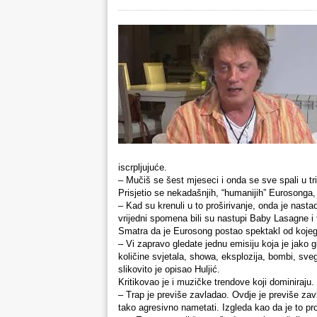
iscrpljujuće.
– Mučiš se šest mjeseci i onda se sve spali u tri
Prisjetio se nekadašnjih, “humanijih” Eurosonga,
– Kad su krenuli u to proširivanje, onda je nasta
vrijedni spomena bili su nastupi Baby Lasagne i 
Smatra da je Eurosong postao spektakl od kojeg 
– Vi zapravo gledate jednu emisiju koja je jako g
količine svjetala, showa, eksplozija, bombi, sve
slikovito je opisao Huljić.
Kritikovao je i muzičke trendove koji dominiraju.
– Trap je previše zavladao. Ovdje je previše zav
tako agresivno nametati. Izgleda kao da je to pro