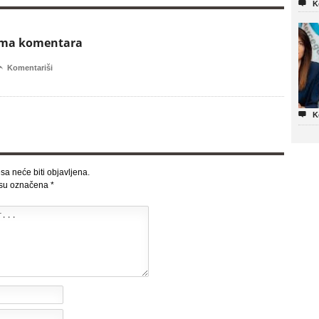

K
ema komentara

Komentariši

K
sa neće biti objavljena.
 su označena
*