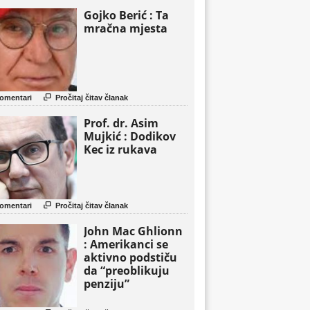
Gojko Berić : Ta
mračna mjesta

omentari
Pročitaj čitav članak
Prof. dr. Asim
Mujkić : Dodikov
Kec iz rukava

omentari
Pročitaj čitav članak
John Mac Ghlionn
: Amerikanci se
aktivno podstiču
da “preoblikuju
penziju”