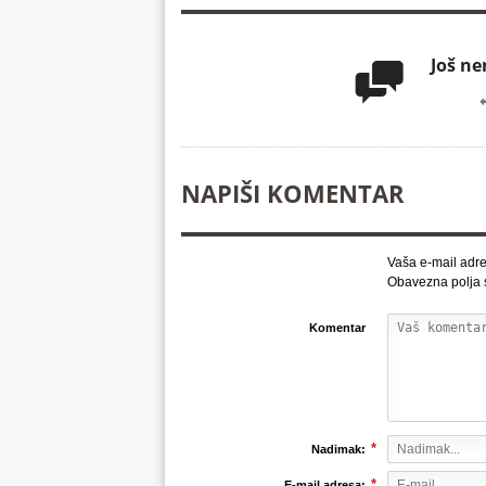
Još n

NAPIŠI KOMENTAR
Vaša e-mail adre
Obavezna polja
Komentar
*
Nadimak:
*
E-mail adresa: