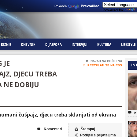
Powered by
BIZNIS
DNEVNIK
DIJASPORA
INTERVJUI
KULTURA
LIFESTYLE
 JE
⌂
NAZAD NA POČETNU
IN

PRETPLATI SE NA RSS
Z, DJECU TREBA
A NE DOBIJU

K
humani čušpajz, djecu treba sklanjati od ekrana
Komentari
Štampaj


Podijeli s prijateljima
