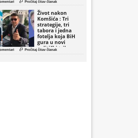

omentari
Pročitaj čitav članak
Život nakon
Komšića : Tri
strategije, tri
tabora i jedna
fotelja koja BiH
gura u novi
politički triler

omentari
Pročitaj čitav članak