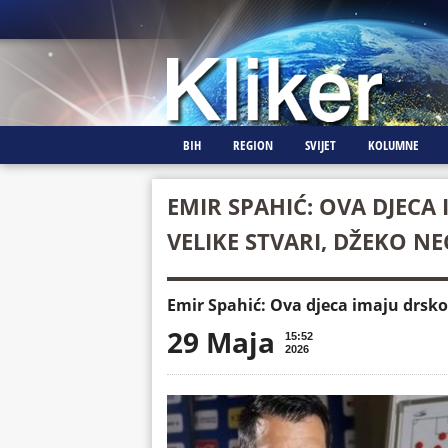
BIH
REGION
SVIJET
KOLUMNE
EMIR SPAHIĆ: OVA DJECA
VELIKE STVARI, DŽEKO NEĆ
Emir Spahić: Ova djeca imaju drskos
29 Maja
15:52
2026