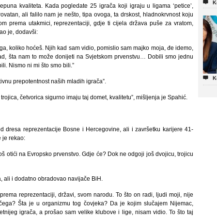

K
epuna kvaliteta. Kada pogledate 25 igrača koji igraju u ligama ‘petice’,
ovatan, ali falilo nam je nešto, tipa ovoga, ta drskost, hladnokrvnost koju
 prema utakmici, reprezentaciji, gdje ti cijela država puše za vratom,
kao je, dodavši:
o toga, koliko hoćeš. Njih kad sam vidio, pomislio sam majko moja, đe idemo,
sad, šta nam to može donijeti na Svjetskom prvenstvu… Dobili smo jednu
ili. Nismo ni mi što smo bili.”

K
tivnu prepotentnost naših mladih igrača”.
trojica, četvorica sigurno imaju taj domet, kvalitetu”, mišljenja je Spahić.
 dresa reprezentacije Bosne i Hercegovine, ali i završetku karijere 41-
 je rekao:
 otići na Evropsko prvenstvo. Gdje će? Dok ne odgoji još dvojicu, trojicu
 ali i dodatno obradovao navijače BiH.
ema reprezentaciji, državi, svom narodu. To što on radi, ljudi moji, nije
, čega? Šta je u organizmu tog čovjeka? Da je kojim slučajem Nijemac,
nijeg igrača, a prošao sam velike klubove i lige, nisam vidio. To što taj