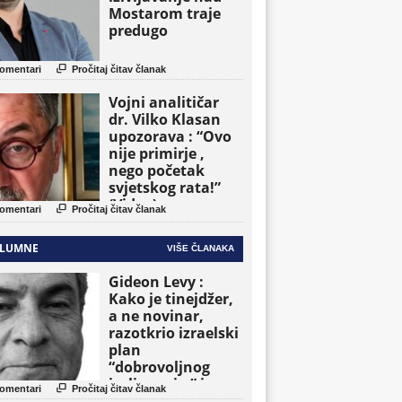
Mostarom traje
predugo

omentari
Pročitaj čitav članak
Vojni analitičar
dr. Vilko Klasan
upozorava : “Ovo
nije primirje ,
nego početak
svjetskog rata!”
(Video)

omentari
Pročitaj čitav članak
LUMNE
VIŠE ČLANAKA
Gideon Levy :
Kako je tinejdžer,
a ne novinar,
razotkrio izraelski
plan
“dobrovoljnog
iseljavanja ” iz

omentari
Pročitaj čitav članak
Gaze