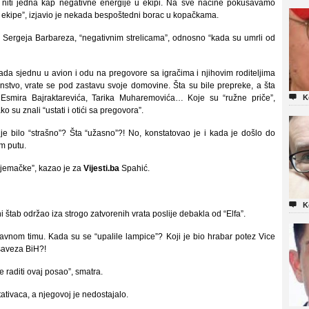
 niti jedna kap negativne energije u ekipi. Na sve načine pokušavamo
u ekipe”, izjavio je nekada bespoštedni borac u kopačkama.
ra Sergeja Barbareza, “negativnim strelicama”, odnosno “kada su umrli od
 kada sjednu u avion i odu na pregovore sa igračima i njihovim roditeljima
janstvo, vrate se pod zastavu svoje domovine. Šta su bile prepreke, a šta

 Esmira Bajraktarevića, Tarika Muharemovića… Koje su “ružne priče”,
K
 su znali “ustati i otići sa pregovora”.
a je bilo “strašno”? Šta “užasno”?! No, konstatovao je i kada je došlo do
om putu.
 Njemačke”, kazao je za
Vijesti.ba
Spahić.

K
i štab održao iza strogo zatvorenih vrata poslije debakla od “Elfa”.
žavnom timu. Kada su se “upalile lampice”? Koji je bio hrabar potez Vice
saveza BiH?!
 raditi ovaj posao”, smatra.
ativaca, a njegovoj je nedostajalo.