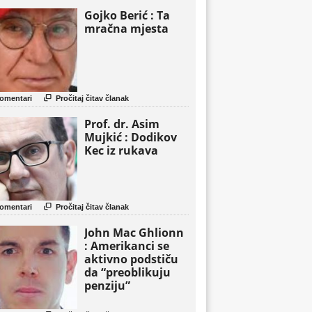
Gojko Berić : Ta
mračna mjesta

omentari
Pročitaj čitav članak
Prof. dr. Asim
Mujkić : Dodikov
Kec iz rukava

omentari
Pročitaj čitav članak
John Mac Ghlionn
: Amerikanci se
aktivno podstiču
da “preoblikuju
penziju”