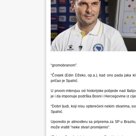
“gromobranom”.
“Čovjek (Edin Džeko, op.a.), kad ono pada jaka kiša
pričao je Spahić.
U prvom intervjuu od historijske pobjede nad Ital
je i da imponuje podrška Bosni i Hercegovine iz cijele
“Dobri ljudi, koji nisu opterećeni nekim stvarima, 
Spahić.
Uporedio je atmosferu sa priprema za SP u Brazilu, 
može vratiti “neke stvari promijenio”.