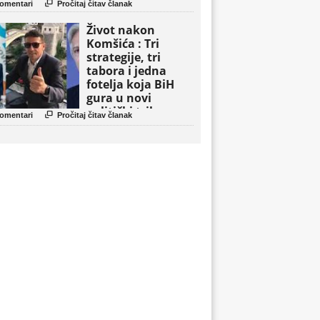

omentari
Pročitaj čitav članak
Život nakon
Komšića : Tri
strategije, tri
tabora i jedna
fotelja koja BiH
gura u novi
politički triler

omentari
Pročitaj čitav članak