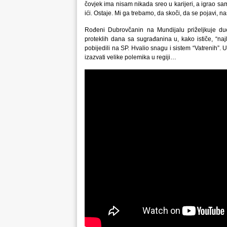
čovjek ima nisam nikada sreo u karijeri, a igrao 
ići. Ostaje. Mi ga trebamo, da skoči, da se pojavi, na
Rođeni Dubrovčanin na Mundijalu priželjkuje due
proteklih dana sa sugrađanina u, kako ističe, “na
pobijedili na SP. Hvalio snagu i sistem “Vatrenih”. 
izazvati velike polemika u regiji…