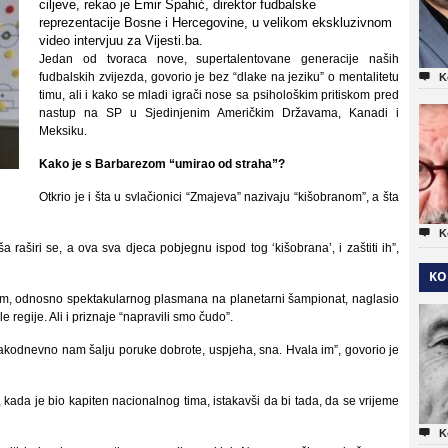
ciljeve, rekao je Emir Spahić, direktor fudbalske
reprezentacije Bosne i Hercegovine, u velikom ekskluzivnom
video intervjuu za Vijesti.ba.
Jedan od tvoraca nove, supertalentovane generacije naših
fudbalskih zvijezda, govorio je bez “dlake na jeziku” o mentalitetu

K
timu, ali i kako se mladi igrači nose sa psihološkim pritiskom pred
nastup na SP u Sjedinjenim Američkim Državama, Kanadi i
Meksiku.
Kako je s Barbarezom “umirao od straha”?
Otkrio je i šta u svlačionici “Zmajeva” nazivaju “kišobranom”, a šta

K
 raširi se, a ova sva djeca pobjegnu ispod tog ‘kišobrana’, i zaštiti ih”,
KO
ijom, odnosno spektakularnog plasmana na planetarni šampionat, naglasio
 regije. Ali i priznaje “napravili smo čudo”.
svakodnevno nam šalju poruke dobrote, uspjeha, sna. Hvala im”, govorio je
kada je bio kapiten nacionalnog tima, istakavši da bi tada, da se vrijeme

K