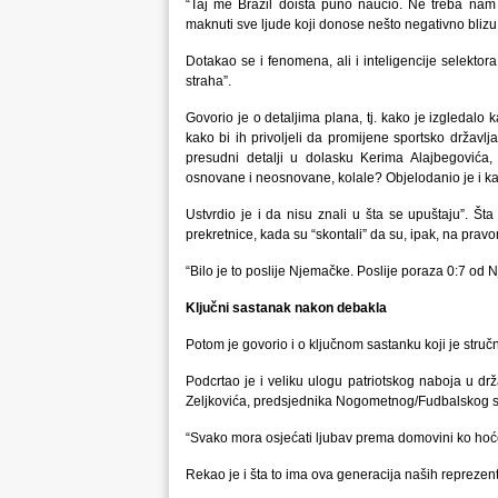
“Taj me Brazil doista puno naučio. Ne treba nam
maknuti sve ljude koji donose nešto negativno bliz
Dotakao se i fenomena, ali i inteligencije selekto
straha”.
Govorio je o detaljima plana, tj. kako je izgledalo
kako bi ih privoljeli da promijene sportsko državl
presudni detalji u dolasku Kerima Alajbegovića,
osnovane i neosnovane, kolale? Objelodanio je i kako
Ustvrdio je i da nisu znali u šta se upuštaju”. Št
prekretnice, kada su “skontali” da su, ipak, na prav
“Bilo je to poslije Njemačke. Poslije poraza 0:7 od
Ključni sastanak nakon debakla
Potom je govorio i o ključnom sastanku koji je stručn
Podcrtao je i veliku ulogu patriotskog naboja u dr
Zeljkovića, predsjednika Nogometnog/Fudbalskog 
“Svako mora osjećati ljubav prema domovini ko hoće
Rekao je i šta to ima ova generacija naših reprezent