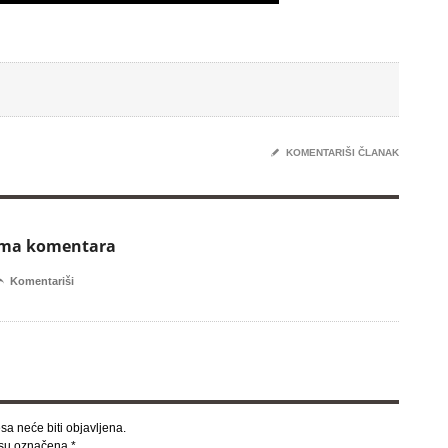
✎
KOMENTARIŠI ČLANAK
ema komentara

Komentariši
sa neće biti objavljena.
 su označena
*