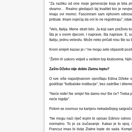
“Za razliku od one moje generacije koja je bila pr
stvarno… Realno gledajući taj kvalitet bio je nevjer
imaju ovi momci. Fasciniram sam njihovim odnosom
pritisak. Imam osjećaj da oni to ne registriraju”, ista
“Vels, Italija. Mene strah bilo. Ja koji sam preživi
šta je s ovom djecom. I naprave, šta naprave. E, 
Italiju, jednu velesilu. Može neko pričati nisu što su b
Krom smijeh kazao je i “ne mogu sebi objasniti pozi
“Želim ih uskoro vidjeti u velikim top klubovima. Njih 
Zašto Džeko nije dobio Zlatnu loptu?
O sve više najavljivanom oproštaju Edina Džeke od
godišnje “fudbalske institucije”, bez zadrške i dileme
“Neće niđe! Ne smije! Ne damo mu! Đe će? Treba još
neće nigdje”.
Potom se osvrnuo na karijeru nekadašnjeg saigrača,
“Ne mogu naći riječ kojim bi opisao Edinov odnos pr
normalno. To je za izučavanje. Kakav je to spoj
Francuz imao bi dvije Zlatne lopte do sada. Komplet