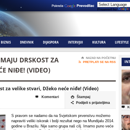
Powered by
BIZNIS
DNEVNIK
DIJASPORA
INTERVJUI
KULTURA
LIFESTYLE
 IMAJU DRSKOST ZA
⌂
NAZAD NA POČETNU
IN

PRETPLATI SE NA RSS
E NIĐE! (VIDEO)
t za velike stvari, Džeko neće niđe! (Video)
Komentari
Štampaj


Podijeli s prijateljima


K
S pravom se nadamo da na Svjetskom prvenstvu možemo
napraviti veliki iskorak i bolji rezultat nego na Mundijalu 2014.
godine u Brazilu. Nije samo grupa naš cilj. Imamo puno veće