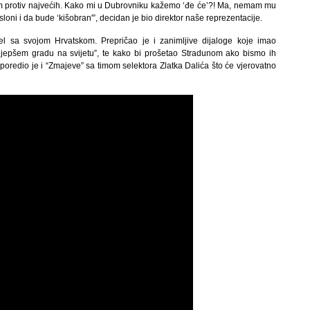
sam protiv najvećih. Kako mi u Dubrovniku kažemo ‘đe će’?! Ma, nemam mu
sloni i da bude ‘kišobran'”, decidan je bio direktor naše reprezentacije.
l sa svojom Hrvatskom. Prepričao je i zanimljive dijaloge koje imao
jljepšem gradu na svijetu”, te kako bi prošetao Stradunom ako bismo ih
Uporedio je i “Zmajeve” sa timom selektora Zlatka Dalića što će vjerovatno