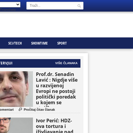
Translate
SCI/TECH
SHOWTIME
SPORT
TERVJUI
VIŠE ČLANAKA
Prof.dr. Senadin
Lavić : Nigdje više
u razvijenoj
Evropi ne postoji
politički poredak
u kojem se
etničke grupe

omentari
Pročitaj čitav članak
pojavljuju kao
osnovne političke
Ivor Perić: HDZ-
jedinice
ova tortura i
iživljavanje nad