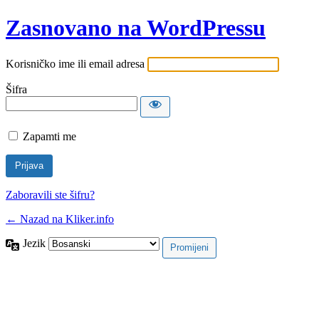
Zasnovano na WordPressu
Korisničko ime ili email adresa
Šifra
Zapamti me
Zaboravili ste šifru?
← Nazad na Kliker.info
Jezik