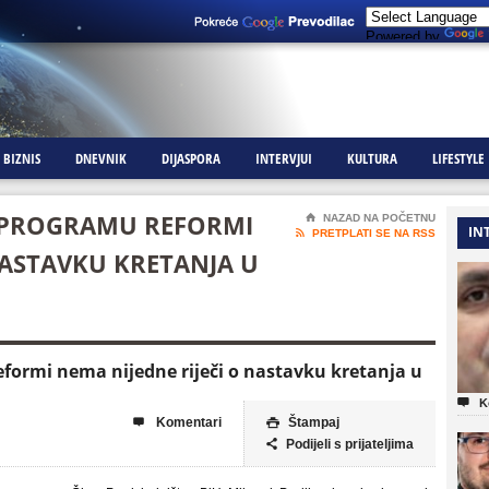
Powered by
BIZNIS
DNEVNIK
DIJASPORA
INTERVJUI
KULTURA
LIFESTYLE
 U PROGRAMU REFORMI
⌂
NAZAD NA POČETNU
IN

PRETPLATI SE NA RSS
NASTAVKU KRETANJA U
eformi nema nijedne riječi o nastavku kretanja u

K
Komentari
Štampaj


Podijeli s prijateljima
