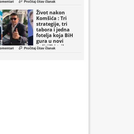

omentari
Pročitaj čitav članak
Život nakon
Komšića : Tri
strategije, tri
tabora i jedna
fotelja koja BiH
gura u novi
politički triler

omentari
Pročitaj čitav članak