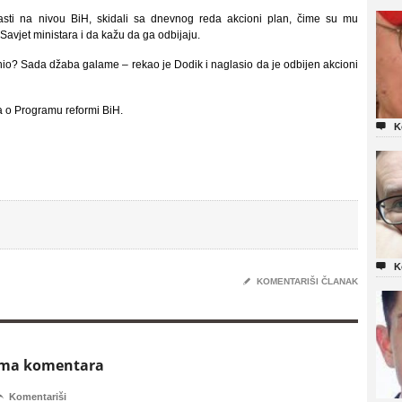
sti na nivou BiH, skidali sa dnevnog reda akcioni plan, čime su mu
 Savjet ministara i da kažu da ga odbijaju.
branio? Sada džaba galame – rekao je Dodik i naglasio da je odbijen akcioni
ta o Programu reformi BiH.

K

K
✎
KOMENTARIŠI ČLANAK
ema komentara

Komentariši