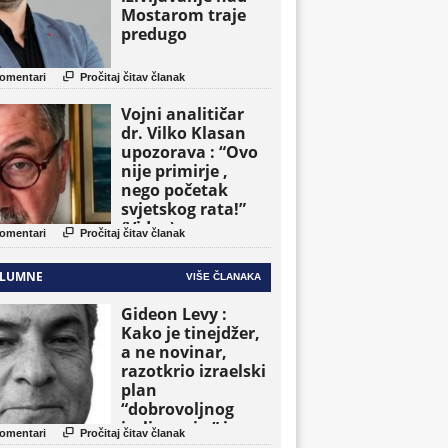
Mostarom traje
predugo

omentari
Pročitaj čitav članak
Vojni analitičar
dr. Vilko Klasan
upozorava : “Ovo
nije primirje ,
nego početak
svjetskog rata!”
(Video)

omentari
Pročitaj čitav članak
LUMNE
VIŠE ČLANAKA
Gideon Levy :
Kako je tinejdžer,
a ne novinar,
razotkrio izraelski
plan
“dobrovoljnog
iseljavanja ” iz

omentari
Pročitaj čitav članak
Gaze