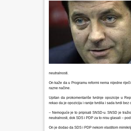
neutralnosti.
On kaže da u Programu reformi nema nijedne riječi 
razne načine.
Upitan da prokomentariše tvrdnje opozicije u Rep
rekao da je opozicija i ranije tvrdila i sada tvrdi bez o
– Nemoguće je to pripisati SNSD-u. SNSD je tražio
neutralnosti, dok SDS i PDP za to nisu glasali – pods
On je dodao da SDS i PDP nekom vlastitom mimikrijo