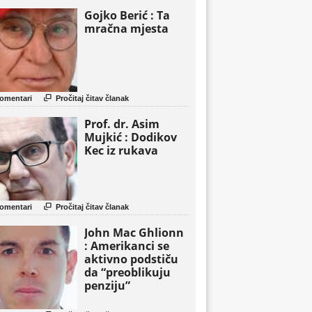
Gojko Berić : Ta
mračna mjesta

omentari
Pročitaj čitav članak
Prof. dr. Asim
Mujkić : Dodikov
Kec iz rukava

omentari
Pročitaj čitav članak
John Mac Ghlionn
: Amerikanci se
aktivno podstiču
da “preoblikuju
penziju”