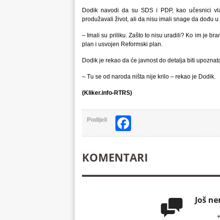
Dodik navodi da su SDS i PDP, kao učesnici vla
produžavali život, ali da nisu imali snage da dođu u
– Imali su priliku. Zašto to nisu uradili? Ko im je 
plan i usvojen Reformski plan.
Dodik je rekao da će javnost do detalja biti upozna
– Tu se od naroda ništa nije krilo – rekao je Dodik.
(Kliker.info-RTRS)
Facebook
Podijeli
KOMENTARI
Još n
