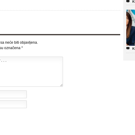

K
sa neće biti objavljena.
 su označena
*

K