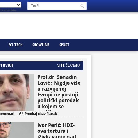
Translate
SCI/TECH
SHOWTIME
SPORT
TERVJUI
VIŠE ČLANAKA
Prof.dr. Senadin
Lavić : Nigdje više
u razvijenoj
Evropi ne postoji
politički poredak
u kojem se
etničke grupe

omentari
Pročitaj čitav članak
pojavljuju kao
osnovne političke
Ivor Perić: HDZ-
jedinice
ova tortura i
iživljavanje nad