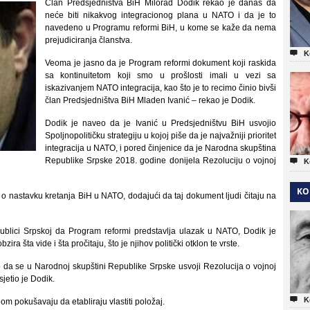
Član Predsjedništva BiH Milorad Dodik rekao je danas da
neće biti nikakvog integracionog plana u NATO i da je to
navedeno u Programu reformi BiH, u kome se kaže da nema
prejudiciranja članstva.

K
Veoma je jasno da je Program reformi dokument koji raskida
sa kontinuitetom koji smo u prošlosti imali u vezi sa
iskazivanjem NATO integracija, kao što je to recimo činio bivši
član Predsjedništva BiH Mladen Ivanić – rekao je Dodik.
Dodik je naveo da je Ivanić u Predsjedništvu BiH usvojio
Spoljnopolitičku strategiju u kojoj piše da je najvažniji prioritet
integracija u NATO, i pored činjenice da je Narodna skupština
Republike Srpske 2018. godine donijela Rezoluciju o vojnoj

K
KO
o nastavku kretanja BiH u NATO, dodajući da taj dokument ljudi čitaju na
ublici Srpskoj da Program reformi predstavlja ulazak u NATO, Dodik je
bzira šta vide i šta pročitaju, što je njihov politički otklon te vrste.
 da se u Narodnoj skupštini Republike Srpske usvoji Rezolucija o vojnoj
jetio je Dodik.

K
m pokušavaju da etabliraju vlastiti položaj.