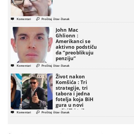


Komentari
Pročitaj čitav članak
John Mac
Ghlionn :
Amerikanci se
aktivno podstiču
da “preoblikuju
penziju”


Komentari
Pročitaj čitav članak
Život nakon
Komšića : Tri
strategije, tri
tabora i jedna
fotelja koja BiH
gura u novi
politički triler


Komentari
Pročitaj čitav članak