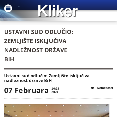
USTAVNI SUD ODLUČIO:
ZEMLJIŠTE ISKLJUČIVA
NADLEŽNOST DRŽAVE
BIH
Ustavni sud odlučio: Zemljište isključiva
nadležnost države BiH
07 Februara
Komentari

16:13
2020