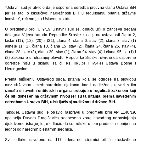
“Ustavni sud je utvrdio da je osporena odredba protivna članu Ustava BiH
jer se radi o isključivoj nadležnosti BiH u regulisanju pitanja državne
imovine”, rečeno je u Ustavnom sudu.
U predmetu broj U 9/19 Ustavni sud je, odlučujući o zahtjevu sedam
delegata Vijeća naroda Republike Srpske za ocjenu ustavnosti člana 2,
tačke (11), (12), (20) i (21), člana 4, člana 6. stav (2), člana 8. stav (1)
alineje 1) i 2), člana 10, člana 15. stav (2), člana 24, člana 25. stav (4),
člana 28. stav (3), člana 30. stav (1), člana 94. stav (4) i člana 95. st. (1) i
(2) Zakona o unutrašnjoj plovidbi Republike Srpske, utvrdio da osporene
odredbe nisu u skladu sa čl. I/1, III/3.b) i IV/4.e) Ustava Bosne i
Hercegovine.
Prema mišljenju Ustavnog suda, pitanja koja se odnose na plovidbu
međudržavnim i međunarodnim rijekama, kao i nadležnost u vezi s tim
između državnih i
entitetskih organa trebaju se regulirati zakonom koji
će biti donesen na državnom nivou jer su ta pitanja, prema navedenim
odredbama Ustava BiH, u isključivoj nadležnosti države BiH.
Također, Ustavni sud je obavio raspravu u predmetu broj AP 1140/19,
apelacija Davora Dragičevića podnesena zbog navodnog nepostojanja
djelotvorne istrage, te je odlučio da će odluku u tom predmetu donijeti na
jednoj od narednih plenarnih sjednica.
Sve odluke usvojene na 117. plenarnoj sjednici bit će dostavljene