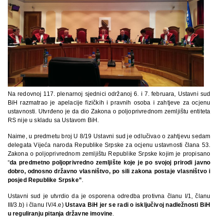
Na redovnoj 117. plenarnoj sjednici održanoj 6. i 7. februara, Ustavni sud
BiH razmatrao je apelacije fizičkih i pravnih osoba i zahtjeve za ocjenu
ustavnosti. Utvrđeno je da dio Zakona o poljoprivrednom zemljištu entiteta
RS nije u skladu sa Ustavom BiH.
Naime, u predmetu broj U 8/19 Ustavni sud je odlučivao o zahtjevu sedam
delegata Vijeća naroda Republike Srpske za ocjenu ustavnosti člana 53.
Zakona o poljoprivrednom zemljištu Republike Srpske kojim je propisano
“
da predmetno poljoprivredno zemljište koje je po svojoj prirodi javno
dobro, odnosno državno vlasništvo, po sili zakona postaje vlasništvo i
posjed Republike Srpske”
.
Ustavni sud je utvrdio da je osporena odredba protivna članu I/1, članu
III/3.b) i članu IV/4.e)
Ustava BiH jer se radi o isključivoj nadležnosti BiH
u reguliranju pitanja državne imovine
.