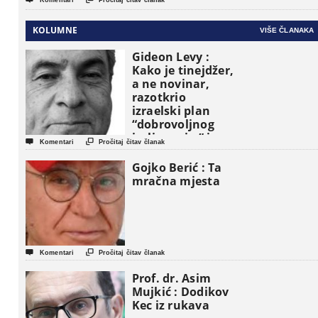
Komentari
Pročitaj čitav članak
KOLUMNE
VIŠE ČLANAKA
Gideon Levy :
Kako je tinejdžer,
a ne novinar,
razotkrio
izraelski plan
“dobrovoljnog
iseljavanja ” iz


Komentari
Pročitaj čitav članak
Gaze
Gojko Berić : Ta
mračna mjesta


Komentari
Pročitaj čitav članak
Prof. dr. Asim
Mujkić : Dodikov
Kec iz rukava