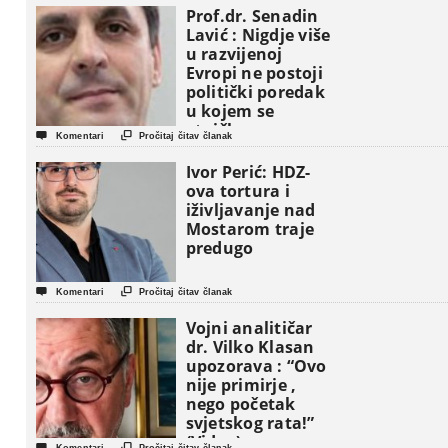
Prof.dr. Senadin
Lavić : Nigdje više
u razvijenoj
Evropi ne postoji
politički poredak
u kojem se
etničke grupe


Komentari
Pročitaj čitav članak
pojavljuju kao
osnovne
Ivor Perić: HDZ-
političke jedinice
ova tortura i
iživljavanje nad
Mostarom traje
predugo


Komentari
Pročitaj čitav članak
Vojni analitičar
dr. Vilko Klasan
upozorava : “Ovo
nije primirje ,
nego početak
svjetskog rata!”
(Video)

