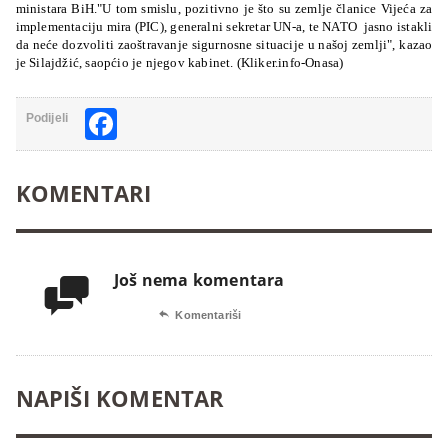
ministara BiH."U tom smislu, pozitivno je što su zemlje članice Vijeća za
implementaciju mira (PIC), generalni sekretar UN-a, te NATO jasno istakli
da neće dozvoliti zaoštravanje sigurnosne situacije u našoj zemlji", kazao
je Silajdžić, saopćio je njegov kabinet. (Kliker.info-Onasa)
Facebook
Podijeli
KOMENTARI
Još nema komentara


Komentariši
NAPIŠI KOMENTAR