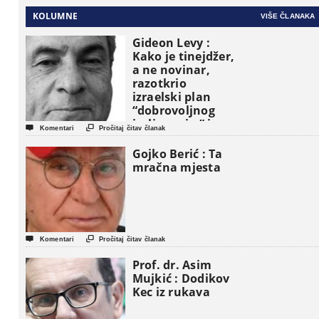
KOLUMNE
VIŠE ČLANAKA
Gideon Levy :
Kako je tinejdžer,
a ne novinar,
razotkrio
izraelski plan
“dobrovoljnog
iseljavanja ” iz


Komentari
Pročitaj čitav članak
Gaze
Gojko Berić : Ta
mračna mjesta


Komentari
Pročitaj čitav članak
Prof. dr. Asim
Mujkić : Dodikov
Kec iz rukava