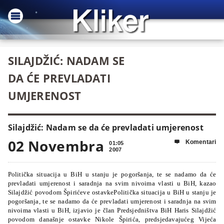
SILAJDŽIĆ: NADAM SE
DA ĆE PREVLADATI
UMJERENOST
Silajdžić: Nadam se da će prevladati umjerenost
02 Novembra
Komentari

01:05
2007
Politička situacija u BiH u stanju je pogoršanja, te se nadamo da će
prevladati umjerenost i saradnja na svim nivoima vlasti u BiH, kazao
Silajdžić povodom Špirićeve ostavkePolitička situacija u BiH u stanju je
pogoršanja, te se nadamo da će prevladati umjerenost i saradnja na svim
nivoima vlasti u BiH, izjavio je član Predsjedništva BiH Haris Silajdžić
povodom današnje ostavke Nikole Špirića, predsjedavajućeg Vijeća