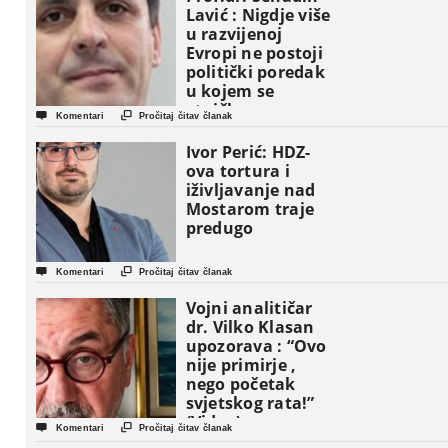
Lavić : Nigdje više
u razvijenoj
Evropi ne postoji
politički poredak
u kojem se
etničke grupe


Komentari
Pročitaj čitav članak
pojavljuju kao
osnovne
Ivor Perić: HDZ-
političke jedinice
ova tortura i
iživljavanje nad
Mostarom traje
predugo


Komentari
Pročitaj čitav članak
Vojni analitičar
dr. Vilko Klasan
upozorava : “Ovo
nije primirje ,
nego početak
svjetskog rata!”
(Video)


Komentari
Pročitaj čitav članak