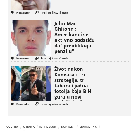


Komentari
Pročitaj čitav članak
John Mac
Ghlionn :
Amerikanci se
aktivno podstiču
da “preoblikuju
penziju”


Komentari
Pročitaj čitav članak
Život nakon
Komšića : Tri
strategije, tri
tabora i jedna
fotelja koja BiH
gura u novi
politički triler


Komentari
Pročitaj čitav članak
POČETNA
O NAMA
IMPRESSUM
KONTAKT
MARKETING