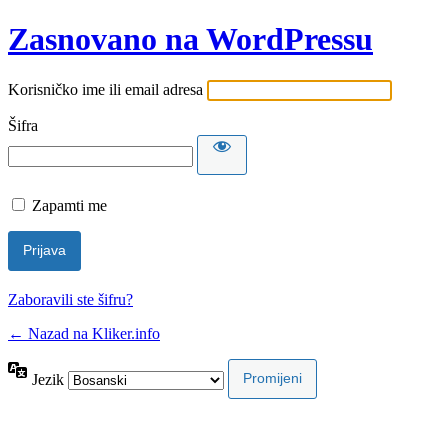
Zasnovano na WordPressu
Korisničko ime ili email adresa
Šifra
Zapamti me
Zaboravili ste šifru?
← Nazad na Kliker.info
Jezik