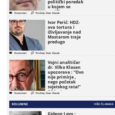
politički poredak
u kojem se
etničke grupe


Komentari
Pročitaj čitav članak
pojavljuju kao
osnovne
Ivor Perić: HDZ-
političke jedinice
ova tortura i
iživljavanje nad
Mostarom traje
predugo


Komentari
Pročitaj čitav članak
Vojni analitičar
dr. Vilko Klasan
upozorava : “Ovo
nije primirje ,
nego početak
svjetskog rata!”
(Video)


Komentari
Pročitaj čitav članak
KOLUMNE
VIŠE ČLANAKA
Gideon Levy :