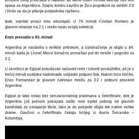
spasa za Argentince. Sjajnu kontru završio je Zico pogotkom za velikih 2:0
i činilo se da je pitanje pobjednika riješeno.
Ipak, svjetski prvaci nisu odustajali. U 79. minuti Cristian Romero je
glavom smanjio na 2:1 i vratio nadu svojoj selekciji.
Enzo presudio u 93. minuti
Argentina je nastavila s velikim pritiskom, a izjednačenje je stiglo u 84.
minuti kada je Lionel Messi konačno pronašao put do mreže i pogodio za
2:2.
U završnici je Egipat pokušavao sačuvati remi i izboriti produžetke, ali je u
trećoj minuti sudijske nadoknade uslijedio potpuni šok. Nakon brze kontre,
Enzo Fernandez je glavom zatresao mrežu za 3:2 i potpuni preokret
Argentine.
Egipat je tako ostao bez senzacionalnog plasmana u četvrtfinale, dok je
Argentina još jednom pokazala zašto nosi epitet jednog od glavnih
kandidata za osvajanje titule, iako je do pobjede stigla tek nakon velike
drame. Gaučosi u četvrtfinalu čekaju boljeg iz duela Švicarska –
Kolumbija.