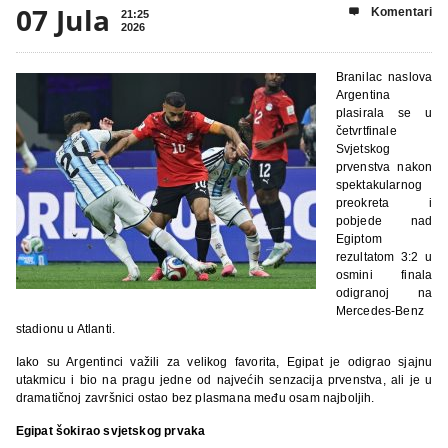
07 Jula
Komentari

21:25
2026
Branilac naslova
Argentina
plasirala se u
četvrtfinale
Svjetskog
prvenstva nakon
spektakularnog
preokreta i
pobjede nad
Egiptom
rezultatom 3:2 u
osmini finala
odigranoj na
Mercedes-Benz
stadionu u Atlanti.
Iako su Argentinci važili za velikog favorita, Egipat je odigrao sjajnu
utakmicu i bio na pragu jedne od najvećih senzacija prvenstva, ali je u
dramatičnoj završnici ostao bez plasmana među osam najboljih.
Egipat šokirao svjetskog prvaka