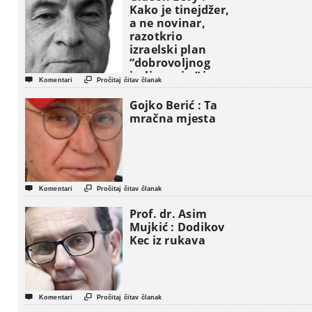
Kako je tinejdžer,
a ne novinar,
razotkrio
izraelski plan
“dobrovoljnog
iseljavanja ” iz


Komentari
Pročitaj čitav članak
Gaze
Gojko Berić : Ta
mračna mjesta


Komentari
Pročitaj čitav članak
Prof. dr. Asim
Mujkić : Dodikov
Kec iz rukava


Komentari
Pročitaj čitav članak