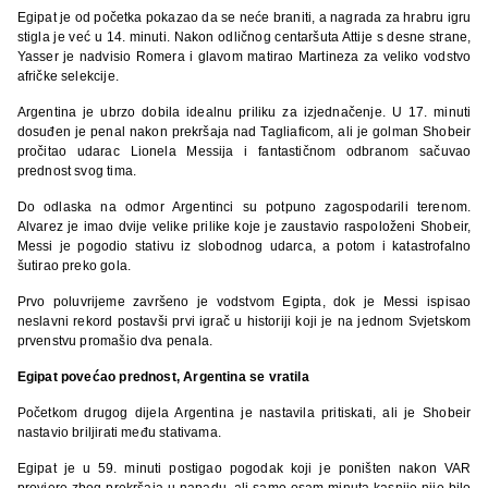
Egipat je od početka pokazao da se neće braniti, a nagrada za hrabru igru
stigla je već u 14. minuti. Nakon odličnog centaršuta Attije s desne strane,
Yasser je nadvisio Romera i glavom matirao Martineza za veliko vodstvo
afričke selekcije.
Argentina je ubrzo dobila idealnu priliku za izjednačenje. U 17. minuti
dosuđen je penal nakon prekršaja nad Tagliaficom, ali je golman Shobeir
pročitao udarac Lionela Messija i fantastičnom odbranom sačuvao
prednost svog tima.
Do odlaska na odmor Argentinci su potpuno zagospodarili terenom.
Alvarez je imao dvije velike prilike koje je zaustavio raspoloženi Shobeir,
Messi je pogodio stativu iz slobodnog udarca, a potom i katastrofalno
šutirao preko gola.
Prvo poluvrijeme završeno je vodstvom Egipta, dok je Messi ispisao
neslavni rekord postavši prvi igrač u historiji koji je na jednom Svjetskom
prvenstvu promašio dva penala.
Egipat povećao prednost, Argentina se vratila
Početkom drugog dijela Argentina je nastavila pritiskati, ali je Shobeir
nastavio briljirati među stativama.
Egipat je u 59. minuti postigao pogodak koji je poništen nakon VAR
provjere zbog prekršaja u napadu, ali samo osam minuta kasnije nije bilo