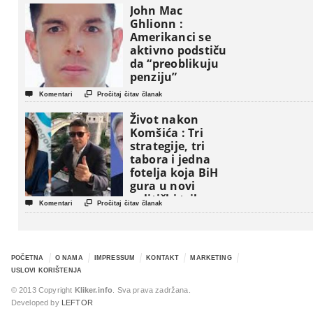
John Mac
Ghlionn :
Amerikanci se
aktivno podstiču
da “preoblikuju
penziju”


Komentari
Pročitaj čitav članak
Život nakon
Komšića : Tri
strategije, tri
tabora i jedna
fotelja koja BiH
gura u novi
politički triler


Komentari
Pročitaj čitav članak
POČETNA
O NAMA
IMPRESSUM
KONTAKT
MARKETING
USLOVI KORIŠTENJA
© 2013 Copyright
Kliker.info
. Sva prava zadržana.
Developed by
LEFTOR