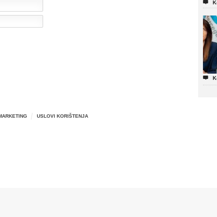

K

K
MARKETING
USLOVI KORIŠTENJA