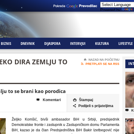
Powered by
BIZNIS
DNEVNIK
DIJASPORA
INTERVJUI
KULTURA
LIFESTYLE
NEKO DIRA ZEMLJU TO
⌂
NAZAD NA POČETNU
IN

PRETPLATI SE NA RSS
lju to se brani kao porodica
Komentari
Štampaj


Podijeli s prijateljima


K
Željko Komšić, bivši ambasador BiH u Srbiji, predsjednik
Demokratske fronte i zastupnik u Zastupničkom domu Parlamenta
BiH, kazao je da član Predsjedništva BiH Bakir Izetbegović nije