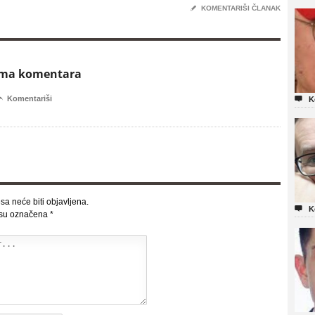
✎
KOMENTARIŠI ČLANAK
ema komentara

Komentariši

K
sa neće biti objavljena.

K
 su označena
*