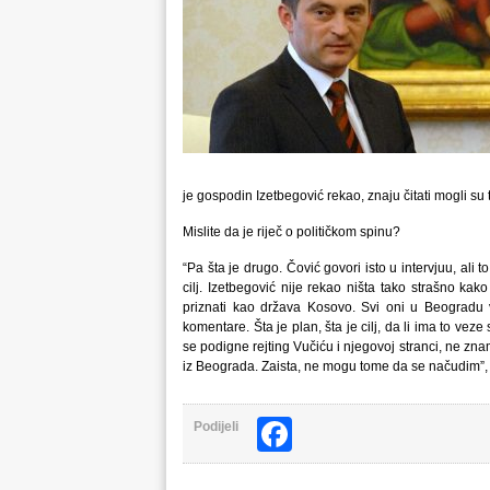
je gospodin Izetbegović rekao, znaju čitati mogli su to
Mislite da je riječ o političkom spinu?
“Pa šta je drugo. Čović govori isto u intervjuu, ali 
cilj. Izetbegović nije rekao ništa tako strašno ka
priznati kao država Kosovo. Svi oni u Beogradu
komentare. Šta je plan, šta je cilj, da li ima to vez
se podigne rejting Vučiću i njegovoj stranci, ne z
iz Beograda. Zaista, ne mogu tome da se načudim”,
Facebook
Podijeli