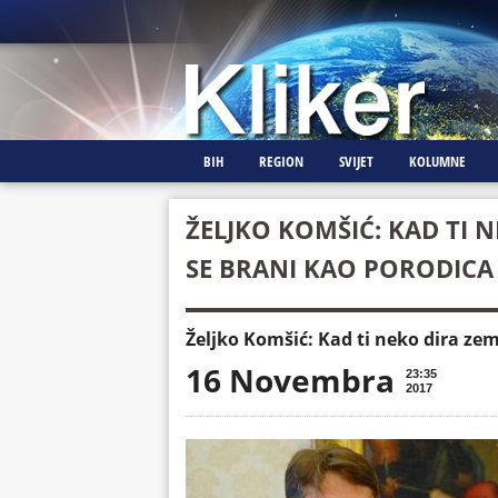
BIH
REGION
SVIJET
KOLUMNE
ŽELJKO KOMŠIĆ: KAD TI 
SE BRANI KAO PORODICA
Željko Komšić: Kad ti neko dira zem
16 Novembra
23:35
2017