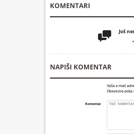
KOMENTARI
Još n

NAPIŠI KOMENTAR
Vaša e-mail adre
Obavezna polja
Komentar