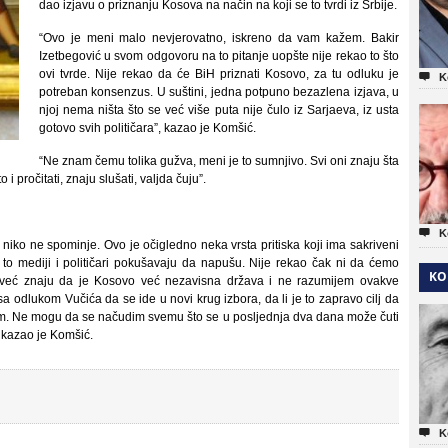
dao izjavu o priznanju Kosova na način na koji se to tvrdi iz Srbije.
“Ovo je meni malo nevjerovatno, iskreno da vam kažem. Bakir
Izetbegović u svom odgovoru na to pitanje uopšte nije rekao to što
ovi tvrde. Nije rekao da će BiH priznati Kosovo, za tu odluku je

K
potreban konsenzus. U suštini, jedna potpuno bezazlena izjava, u
njoj nema ništa što se već više puta nije čulo iz Sarjaeva, iz usta
gotovo svih političara”, kazao je Komšić.
“Ne znam čemu tolika gužva, meni je to sumnjivo. Svi oni znaju šta
 i pročitati, znaju slušati, valjda čuju”.

K
to niko ne spominje. Ovo je očigledno neka vrsta pritiska koji ima sakriveni
ko to mediji i političari pokušavaju da napušu. Nije rekao čak ni da ćemo
KO
 već znaju da je Kosovo već nezavisna država i ne razumijem ovakve
e sa odlukom Vučića da se ide u novi krug izbora, da li je to zapravo cilj da
nam. Ne mogu da se načudim svemu što se u posljednja dva dana može čuti
 kazao je Komšić.

K