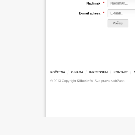
*
Nadimak:
*
E-mail adresa:
POČETNA
O NAMA
IMPRESSUM
KONTAKT
© 2013 Copyright
Kliker.info
. Sva prava zadržana.