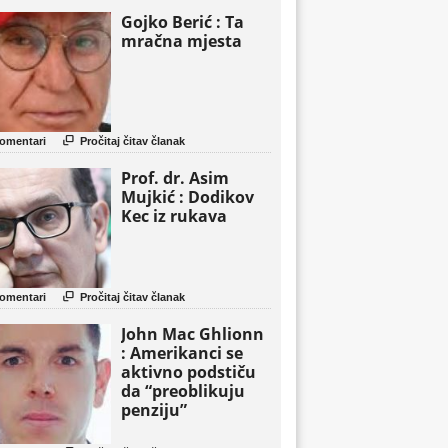
Gojko Berić : Ta
mračna mjesta

omentari
Pročitaj čitav članak
Prof. dr. Asim
Mujkić : Dodikov
Kec iz rukava

omentari
Pročitaj čitav članak
John Mac Ghlionn
: Amerikanci se
aktivno podstiču
da “preoblikuju
penziju”