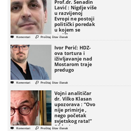
Prof.dr. Senadin
Lavić : Nigdje više
u razvijenoj
Evropi ne postoji
politički poredak
u kojem se
etničke grupe


Komentari
Pročitaj čitav članak
pojavljuju kao
osnovne
Ivor Perić: HDZ-
političke jedinice
ova tortura i
iživljavanje nad
Mostarom traje
predugo


Komentari
Pročitaj čitav članak
Vojni analitičar
dr. Vilko Klasan
upozorava : “Ovo
nije primirje ,
nego početak
svjetskog rata!”
(Video)


Komentari
Pročitaj čitav članak