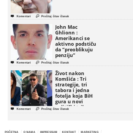


Komentari
Pročitaj čitav članak
John Mac
Ghlionn :
Amerikanci se
aktivno podstiču
da “preoblikuju
penziju”


Komentari
Pročitaj čitav članak
Život nakon
Komšića : Tri
strategije, tri
tabora i jedna
fotelja koja BiH
gura u novi
politički triler


Komentari
Pročitaj čitav članak
POČETNA
O NAMA
IMPRESSUM
KONTAKT
MARKETING