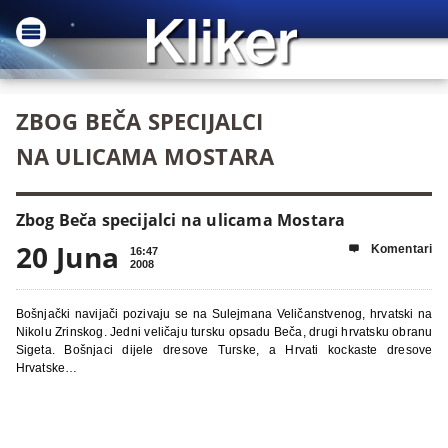
ZBOG BEČA SPECIJALCI
NA ULICAMA MOSTARA
Zbog Beča specijalci na ulicama Mostara
20 Juna
Komentari

16:47
2008
Bošnjački navijači pozivaju se na Sulejmana Veličanstvenog, hrvatski na
Nikolu Zrinskog. Jedni veličaju tursku opsadu Beča, drugi hrvatsku obranu
Sigeta. Bošnjaci dijele dresove Turske, a Hrvati kockaste dresove
Hrvatske…