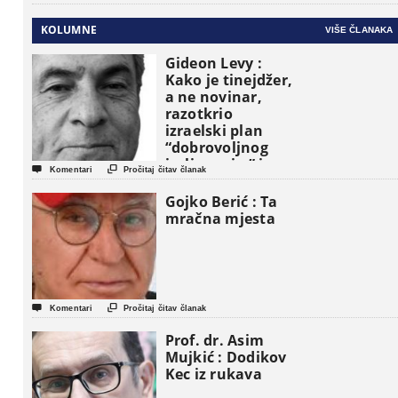
KOLUMNE
VIŠE ČLANAKA
Gideon Levy :
Kako je tinejdžer,
a ne novinar,
razotkrio
izraelski plan
“dobrovoljnog
iseljavanja ” iz


Komentari
Pročitaj čitav članak
Gaze
Gojko Berić : Ta
mračna mjesta


Komentari
Pročitaj čitav članak
Prof. dr. Asim
Mujkić : Dodikov
Kec iz rukava