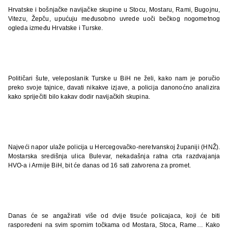
Hrvatske i bošnjačke navijačke skupine u Stocu, Mostaru, Rami, Bugojnu,
Vitezu, Žepču, upućuju međusobno uvrede uoči bečkog nogometnog
ogleda između Hrvatske i Turske.
Političari šute, veleposlanik Turske u BiH ne želi, kako nam je poručio
preko svoje tajnice, davati nikakve izjave, a policija danonoćno analizira
kako spriječiti bilo kakav dodir navijačkih skupina.
Najveći napor ulaže policija u Hercegovačko-neretvanskoj županiji (HNŽ).
Mostarska središnja ulica Bulevar, nekadašnja ratna crta razdvajanja
HVO-a i Armije BiH, bit će danas od 16 sati zatvorena za promet.
Danas će se angažirati više od dvije tisuće policajaca, koji će biti
raspoređeni na svim spornim točkama od Mostara, Stoca, Rame… Kako