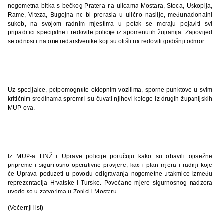
nogometna bitka s bečkog Pratera na ulicama Mostara, Stoca, Uskoplja,
Rame, Viteza, Bugojna ne bi prerasla u ulično nasilje, međunacionalni
sukob, na svojom radnim mjestima u petak se moraju pojaviti svi
pripadnici specijalne i redovite policije iz spomenutih županija. Zapovijed
se odnosi i na one redarstvenike koji su otišli na redoviti godišnji odmor.
Uz specijalce, potpomognute oklopnim vozilima, sporne punktove u svim
kritičnim sredinama spremni su čuvati njihovi kolege iz drugih županijskih
MUP-ova.
Iz MUP-a HNŽ i Uprave policije poručuju kako su obavili opsežne
pripreme i sigurnosno-operativne provjere, kao i plan mjera i radnji koje
će Uprava poduzeti u povodu odigravanja nogometne utakmice između
reprezentacija Hrvatske i Turske. Povećane mjere sigurnosnog nadzora
uvode se u zatvorima u Zenici i Mostaru.
(
Večernji list)