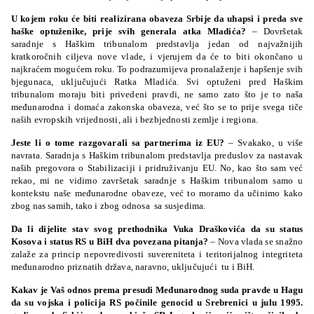
U kojem roku će biti realizirana obaveza Srbije da uhapsi i preda sve
haške optuženike, prije svih generala
atka Mladića?
– Dovršetak
saradnje s Haškim tribunalom predstavlja jedan od najvažnijih
kratkoročnih ciljeva nove vlade, i vjerujem da će to biti okončano u
najkraćem mogućem roku. To podrazumijeva pronalaženje i hapšenje svih
bjegunaca, uključujući Ratka Mladića. Svi optuženi pred Haškim
tribunalom moraju biti privedeni pravdi, ne samo zato što je to naša
međunarodna i domaća zakonska obaveza, već što se to prije svega tiče
naših evropskih vrijednosti, ali i bezbjednosti zemlje i regiona.
Jeste li o tome razgovarali sa partnerima iz EU?
– Svakako, u više
navrata. Saradnja s Haškim tribunalom predstavlja preduslov za nastavak
naših pregovora o Stabilizaciji i pridruživanju EU. No, kao što sam već
rekao, mi ne vidimo završetak saradnje s Haškim tribunalom samo u
kontekstu naše međunarodne obaveze, već to moramo da učinimo kako
zbog nas samih, tako i zbog odnosa sa susjedima.
Da li dijelite stav svog prethodnika Vuka Draškovića da su status
Kosova i status RS u BiH dva povezana pitanja?
– Nova vlada se snažno
zalaže za princip nepovredivosti suvereniteta i teritorijalnog integriteta
međunarodno priznatih država, naravno, uključujući tu i BiH.
Kakav je Vaš odnos prema presudi Međunarodnog suda pravde u Hagu
da su vojska i policija RS počinile genocid u Srebrenici u julu 1995.