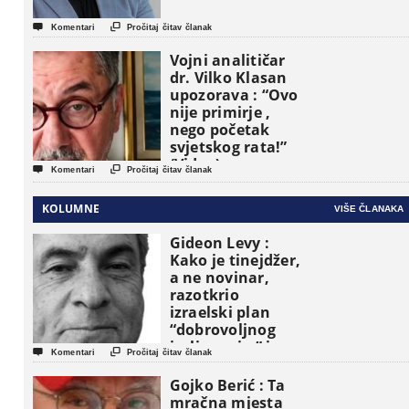


Komentari
Pročitaj čitav članak
Vojni analitičar
dr. Vilko Klasan
upozorava : “Ovo
nije primirje ,
nego početak
svjetskog rata!”
(Video)


Komentari
Pročitaj čitav članak
KOLUMNE
VIŠE ČLANAKA
Gideon Levy :
Kako je tinejdžer,
a ne novinar,
razotkrio
izraelski plan
“dobrovoljnog
iseljavanja ” iz


Komentari
Pročitaj čitav članak
Gaze
Gojko Berić : Ta
mračna mjesta