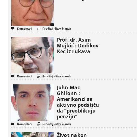


Komentari
Pročitaj čitav članak
Prof. dr. Asim
Mujkić : Dodikov
Kec iz rukava


Komentari
Pročitaj čitav članak
John Mac
Ghlionn :
Amerikanci se
aktivno podstiču
da “preoblikuju
penziju”


Komentari
Pročitaj čitav članak
Život nakon