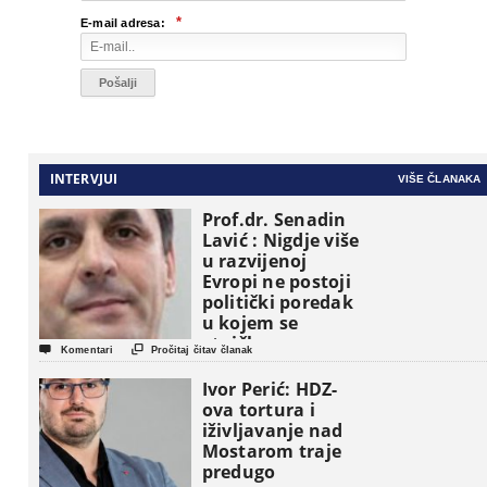
*
E-mail adresa:
INTERVJUI
VIŠE ČLANAKA
Prof.dr. Senadin
Lavić : Nigdje više
u razvijenoj
Evropi ne postoji
politički poredak
u kojem se
etničke grupe


Komentari
Pročitaj čitav članak
pojavljuju kao
osnovne
Ivor Perić: HDZ-
političke jedinice
ova tortura i
iživljavanje nad
Mostarom traje
predugo