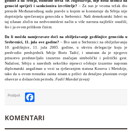
godine a da Srbija, odnosno bivša SR Jugoslavija, nije ništa učinila da
genocid spriječi i sankcionira izvršitelje?
–
Za nas je veoma težak dio
presude Međunarodnog suda pravde u kojem se konstatuje da Srbija nije
doprinijela sprečavanju genocida u Srebrenici. Naši demokratski lideri su
taj užasan zločin na nedvosmisleni način u više navrata najžešće osudili,
što i ja ovom prilikom činim.
Da li možda namjeravate doći na obilježavanje godišnjice genocida u
Srebrenici, 11. jula ove godine?
– Bio sam u Srebrenici na obilježavanju
10. godišnjice, 11. jula 2005. godine, u okviru delegacije koju je
predvodio predsjednik Srbije Boris Tadić, i smatram da je njegovo
prisustvo predstavljalo izuzetno značajan simbolički i politički gest.
Nažalost, Srbiju u narednih nekoliko mjeseci očekuje izuzetno naporan
diplomatski angažman u vezi sa rješavanjem statusa Kosova i Metohije,
tako da u ovom trenutku zaista nisam u prilici da detaljno planiram svoje
obaveze u dolazećem periodu.
Fadil Mandal (avaz)
Facebook
Podijeli
KOMENTARI