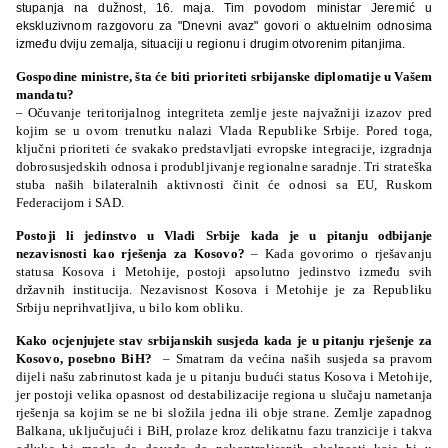
stupanja na dužnost, 16. maja. Tim povodom ministar Jeremić u
ekskluzivnom razgovoru za "Dnevni avaz" govori o aktuelnim odnosima
između dviju zemalja, situaciji u regionu i drugim otvorenim pitanjima.
Gospodine ministre, šta će biti prioriteti srbijanske diplomatije u Vašem
mandatu?
– Očuvanje teritorijalnog integriteta zemlje jeste najvažniji izazov pred
kojim se u ovom trenutku nalazi Vlada Republike Srbije. Pored toga,
ključni prioriteti će svakako predstavljati evropske integracije, izgradnja
dobrosusjedskih odnosa i produbljivanje regionalne saradnje. Tri strateška
stuba naših bilateralnih aktivnosti činit će odnosi sa EU, Ruskom
Federacijom i SAD.
Postoji li jedinstvo u Vladi Srbije kada je u pitanju odbijanje
nezavisnosti kao rješenja za Kosovo?
– Kada govorimo o rješavanju
statusa Kosova i Metohije, postoji apsolutno jedinstvo između svih
državnih institucija. Nezavisnost Kosova i Metohije je za Republiku
Srbiju neprihvatljiva, u bilo kom obliku.
Kako ocjenjujete stav srbijanskih susjeda kada je u pitanju rješenje za
Kosovo, posebno BiH?
– Smatram da većina naših susjeda sa pravom
dijeli našu zabrinutost kada je u pitanju budući status Kosova i Metohije,
jer postoji velika opasnost od destabilizacije regiona u slučaju nametanja
rješenja sa kojim se ne bi složila jedna ili obje strane. Zemlje zapadnog
Balkana, uključujući i BiH, prolaze kroz delikatnu fazu tranzicije i takva