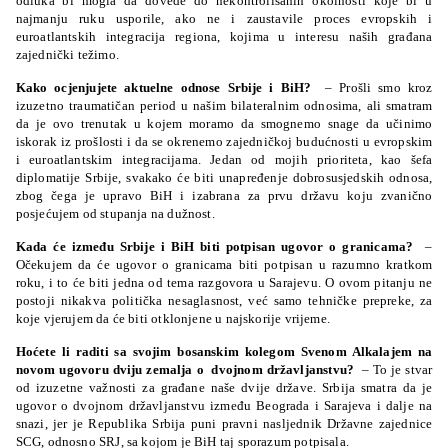
odluka bi mogla da dovede do nekontrolisanih okolnosti koje bi u
najmanju ruku usporile, ako ne i zaustavile proces evropskih i
euroatlantskih integracija regiona, kojima u interesu naših građana
zajednički težimo.
Kako ocjenjujete aktuelne odnose Srbije i BiH?
– Prošli smo kroz
izuzetno traumatičan period u našim bilateralnim odnosima, ali smatram
da je ovo trenutak u kojem moramo da smognemo snage da učinimo
iskorak iz prošlosti i da se okrenemo zajedničkoj budućnosti u evropskim
i euroatlantskim integracijama. Jedan od mojih prioriteta, kao šefa
diplomatije Srbije, svakako će biti unapređenje dobrosusjedskih odnosa,
zbog čega je upravo BiH i izabrana za prvu državu koju zvanično
posjećujem od stupanja na dužnost.
Kada će između Srbije i BiH biti potpisan ugovor o granicama?
–
Očekujem da će ugovor o granicama biti potpisan u razumno kratkom
roku, i to će biti jedna od tema razgovora u Sarajevu. O ovom pitanju ne
postoji nikakva politička nesaglasnost, već samo tehničke prepreke, za
koje vjerujem da će biti otklonjene u najskorije vrijeme.
Hoćete li raditi sa svojim bosanskim kolegom Svenom Alkalajem na
novom ugovoru dviju zemalja o
dvojnom državljanstvu?
– To je stvar
od izuzetne važnosti za građane naše dvije države. Srbija smatra da je
ugovor o dvojnom državljanstvu između Beograda i Sarajeva i dalje na
snazi, jer je Republika Srbija puni pravni nasljednik Državne zajednice
SCG, odnosno SRJ, sa kojom je BiH taj sporazum potpisala.