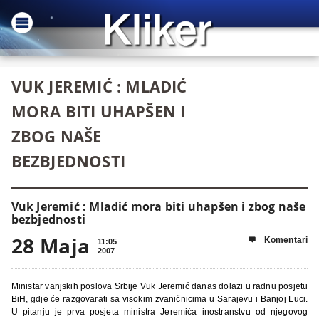
VUK JEREMIĆ : MLADIĆ
MORA BITI UHAPŠEN I
ZBOG NAŠE
BEZBJEDNOSTI
Vuk Jeremić : Mladić mora biti uhapšen i zbog naše
bezbjednosti
28 Maja
Komentari

11:05
2007
Ministar vanjskih poslova Srbije Vuk Jeremić danas dolazi u radnu posjetu
BiH, gdje će razgovarati sa visokim zvaničnicima u Sarajevu i Banjoj Luci.
U pitanju je prva posjeta ministra Jeremića inostranstvu od njegovog