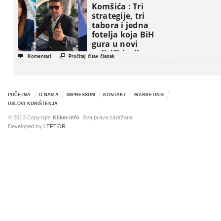
Komšića : Tri
strategije, tri
tabora i jedna
fotelja koja BiH
gura u novi
politički triler


Komentari
Pročitaj čitav članak
POČETNA
O NAMA
IMPRESSUM
KONTAKT
MARKETING
USLOVI KORIŠTENJA
© 2013 Copyright
Kliker.info
. Sva prava zadržana.
Developed by
LEFTOR