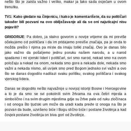
nešto što je zaista važno i veliko, makar ja tako sada osjećam u ovom
trenutku.
TV1: Kako gledate na činjenicu, i kako je komentarišete, da su političari
također bili pozvani na ovo obilježavanje ali da se oni najuticajni nisu
pojavili?
GRIGORIJE
: Pa dobro, ja stalno govorim u novije vrijeme da mi previše
očekujemo od političara i da im pridajemo previše značaja, pa je onda to
možda prešlo i njima pa misle da imaju toliki značaj. Ovo je danas bilo
jako važno da pošaljemo jednu poruku našem narodu, a u narod
spadamo i mi vjerski lideri i političari, svi smo narod, nekad smo na ovom
položaju a nekad na onom, nekada smo gore a nekada dole, nekada smo
važni a nekada nismo, ali uvijek smo pred Bogom jednako svi važni a ovo
što se danas dogodilo nadilazi svaku politiku, svakog političara i svakog
vjerskog lidera.
Danas se dogodilo nešto najvažnije u novijoj istoriji Bosne i Hercegovine
a to je da smo se svi pokolnili svim žrtvama na ova četiri mjesta a
simbolično i na svim drugim mjestima gdje su žrtve pale od ruku zločinaca
i od onoga što ljudski um može da uradi kada pređe iz onoga na što je
pozvan da bude, uzvišeno biće i Bogu slično biće i postane životinja a kad
čovjek postane životinja on biva gori od životinje.
TV1: Ima li budućnosti bez objektivnog sagledavanja prošlosti, bez
spremnosti na samokritično preispitivanje vlastitih stavova i