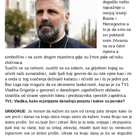
dogodilo nešto
najvažnije u
novijoj istoriji
Bosne i
Hercegovine a
to je da smo se
svi poklonili
svim žrtvama
na ova četiri
mjesta a
simbolično i na svim drugim mjestima gdje su žrtve pale od ruku
zločinaca.
Suočiti se sa istinom, suočiti se sa sobom, sa grijehom kojeg su
učinili naši sunarodnici, naši ljudi koji govore da su iste vjere kao i mi
a onda iz tog suočenja doživjeti katarzu i očistiti se i to je jedini put.
Bez toga nije moguće da se okrenemo budućnosti, kazao je za TV1
Vladika Grigorije u govoreći o današnjem zajedničkom obilasku
stratišta od strane vjerskih lidera i predstavnika vjerskih zajednica.
TV1: Vladika, kako ocjenjujete današnju posjetu i kakve su poruke?
GRIGORIJE
: Ja moram da kažem da sam od ranog jutra strepio kako će
sve proći i danas na kraju dana mogu samo da kažem, hvala Bogu sve je
dobro prošlo. Svi su ljudi živi i zdravi. Bilo je tu leda, snijega i stranputice,
ljudi koji su stariji, koji su lošeg zdravlja, mladih ljudi koji su neiskusni.
Uglavnom sve je dobro prošlo. Utisak na kraju dana je da se dogodilo