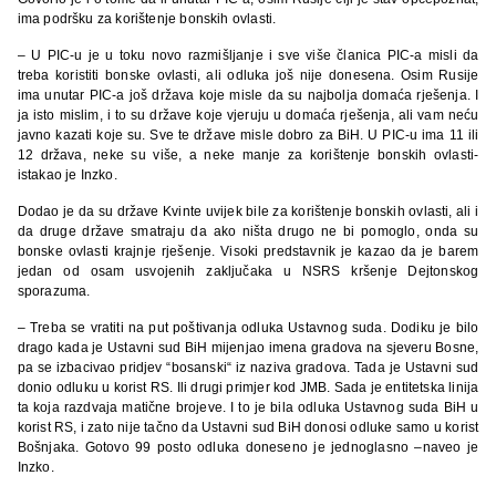
ima podršku za korištenje bonskih ovlasti.
– U PIC-u je u toku novo razmišljanje i sve više članica PIC-a misli da
treba koristiti bonske ovlasti, ali odluka još nije donesena. Osim Rusije
ima unutar PIC-a još država koje misle da su najbolja domaća rješenja. I
ja isto mislim, i to su države koje vjeruju u domaća rješenja, ali vam neću
javno kazati koje su. Sve te države misle dobro za BiH. U PIC-u ima 11 ili
12 država, neke su više, a neke manje za korištenje bonskih ovlasti-
istakao je Inzko.
Dodao je da su države Kvinte uvijek bile za korištenje bonskih ovlasti, ali i
da druge države smatraju da ako ništa drugo ne bi pomoglo, onda su
bonske ovlasti krajnje rješenje. Visoki predstavnik je kazao da je barem
jedan od osam usvojenih zaključaka u NSRS kršenje Dejtonskog
sporazuma.
– Treba se vratiti na put poštivanja odluka Ustavnog suda. Dodiku je bilo
drago kada je Ustavni sud BiH mijenjao imena gradova na sjeveru Bosne,
pa se izbacivao pridjev “bosanski“ iz naziva gradova. Tada je Ustavni sud
donio odluku u korist RS. Ili drugi primjer kod JMB. Sada je entitetska linija
ta koja razdvaja matične brojeve. I to je bila odluka Ustavnog suda BiH u
korist RS, i zato nije tačno da Ustavni sud BiH donosi odluke samo u korist
Bošnjaka. Gotovo 99 posto odluka doneseno je jednoglasno –naveo je
Inzko.