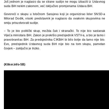
Još jednom je naglasio da se strane sudije ne mogu izbaciti iz Ustavnog
suda BiH nekim zakonom, već isključivo promjenama Ustava BiH.
Govoreći o skupu u Istočnom Sarajevu koji je organizirao lider SNSD-a
Milorad Dodik, visoki predstavnik je naglasio da ovakvim skupovima ne
smiju prisustvovati sudije.
– To je bio politički skup, možda čak i stranački. To nije bio sastanak
Vijeća ministara BiH. Zakon je prekršio predsjednik VSTV-a, a bio je tamo i
pravobranilac BiH. Za predsjednika CIKBiH bi bilo bolje da tamo nije bio.
Evo, predsjednik Ustavnog suda BiH nije bio na tom skupu, pametan
čovjek – zaključio je Inzko.
(Kliker.info-SB)