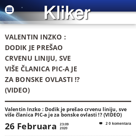
VALENTIN INZKO :
DODIK JE PREŠAO
CRVENU LINIJU, SVE
VIŠE ČLANICA PIC-A JE
ZA BONSKE OVLASTI !?
(VIDEO)
Valentin Inzko : Dodik je prešao crvenu liniju, sve
više članica PIC-a je za bonske ovlasti !? (VIDEO)
26 Februara
2 0 komentara

23:09
2020