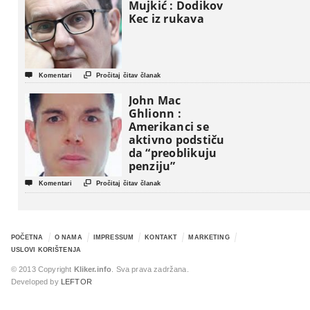
Mujkić : Dodikov
Kec iz rukava


Komentari
Pročitaj čitav članak
John Mac
Ghlionn :
Amerikanci se
aktivno podstiču
da “preoblikuju
penziju”


Komentari
Pročitaj čitav članak
POČETNA
O NAMA
IMPRESSUM
KONTAKT
MARKETING
USLOVI KORIŠTENJA
© 2013 Copyright
Kliker.info
. Sva prava zadržana.
Developed by
LEFTOR