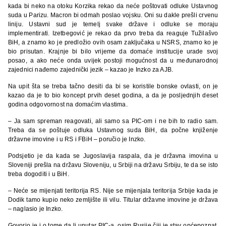
kada bi neko na otoku Korzika rekao da neće poštovati odluke Ustavnog
suda u Parizu. Macron bi odmah poslao vojsku. Oni su dakle prešli crvenu
liniju. Ustavni sud je temelj svake države i odluke se moraju
implementirati. Izetbegović je rekao da prvo treba da reaguje Tužilašvo
BiH, a znamo ko je predložio ovih osam zaključaka u NSRS, znamo ko je
bio prisutan. Krajnje bi bilo vrijeme da domaće institucije urade svoj
posao, a ako neće onda uvijek postoji mogućnost da u međunarodnoj
zajednici nađemo zajednički jezik – kazao je Inzko za AJB.
Na upit šta se treba tačno desiti da bi se koristile bonske ovlasti, on je
kazao da je to bio koncept prvih deset godina, a da je posljednjih deset
godina odgovornost na domaćim vlastima.
– Ja sam spreman reagovati, ali samo sa PIC-om i ne bih to radio sam.
Treba da se poštuje odluka Ustavnog suda BiH, da počne knjiženje
državne imovine i u RS i FBiH – poručio je Inzko.
Podsjetio je da kada se Jugoslavija raspala, da je državna imovina u
Sloveniji prešla na državu Sloveniju, u Srbiji na državu Srbiju, te da se isto
treba dogoditi i u BiH.
– Neće se mijenjati teritorija RS. Nije se mijenjala teritorija Srbije kada je
Dodik tamo kupio neko zemljište ili vilu. Titular državne imovine je država
– naglasio je Inzko.
Govorio je i o tome da li unutar PIC-a, osim Rusije čiji je stav općepoznat,