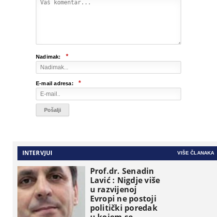
*
Nadimak:
*
E-mail adresa:
INTERVJUI
VIŠE ČLANAKA
Prof.dr. Senadin
Lavić : Nigdje više
u razvijenoj
Evropi ne postoji
politički poredak