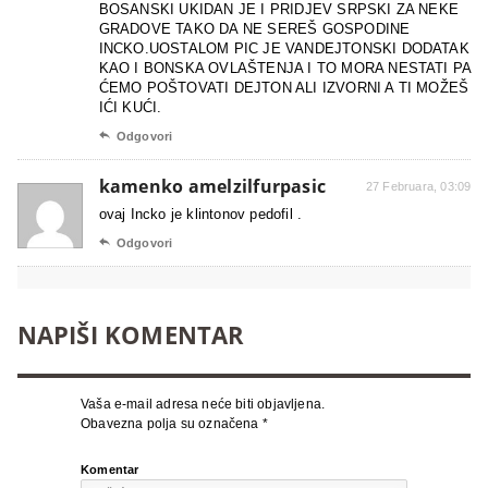
BOSANSKI UKIDAN JE I PRIDJEV SRPSKI ZA NEKE
GRADOVE TAKO DA NE SEREŠ GOSPODINE
INCKO.UOSTALOM PIC JE VANDEJTONSKI DODATAK
KAO I BONSKA OVLAŠTENJA I TO MORA NESTATI PA
ĆEMO POŠTOVATI DEJTON ALI IZVORNI A TI MOŽEŠ
IĆI KUĆI.

Odgovori
kamenko amelzilfurpasic
27 Februara, 03:09
ovaj Incko je klintonov pedofil .

Odgovori
NAPIŠI KOMENTAR
Vaša e-mail adresa neće biti objavljena.
Obavezna polja su označena
*
Komentar