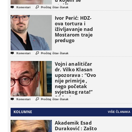
u kojem se
etničke grupe


Komentari
Pročitaj čitav članak
pojavljuju kao
osnovne
Ivor Perić: HDZ-
političke jedinice
ova tortura i
iživljavanje nad
Mostarom traje
predugo


Komentari
Pročitaj čitav članak
Vojni analitičar
dr. Vilko Klasan
upozorava : “Ovo
nije primirje ,
nego početak
svjetskog rata!”
(Video)


Komentari
Pročitaj čitav članak
KOLUMNE
VIŠE ČLANAKA
Akademik Esad
Duraković : Zašto