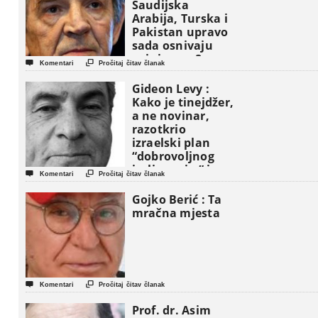
Saudijska
Arabija, Turska i
Pakistan upravo
sada osnivaju
vojni savez?


Komentari
Pročitaj čitav članak
Gideon Levy :
Kako je tinejdžer,
a ne novinar,
razotkrio
izraelski plan
“dobrovoljnog
iseljavanja ” iz


Komentari
Pročitaj čitav članak
Gaze
Gojko Berić : Ta
mračna mjesta


Komentari
Pročitaj čitav članak
Prof. dr. Asim