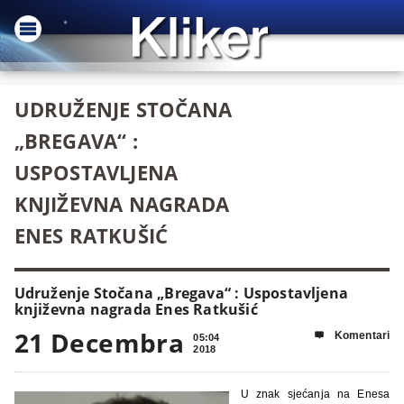
UDRUŽENJE STOČANA
„BREGAVA“ :
USPOSTAVLJENA
KNJIŽEVNA NAGRADA
ENES RATKUŠIĆ
Udruženje Stočana „Bregava“ : Uspostavljena
književna nagrada Enes Ratkušić
21 Decembra
Komentari

05:04
2018
U znak sjećanja na Enesa