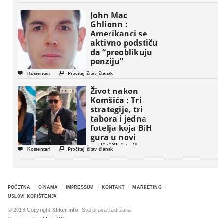
John Mac
Ghlionn :
Amerikanci se
aktivno podstiču
da “preoblikuju
penziju”


Komentari
Pročitaj čitav članak
Život nakon
Komšića : Tri
strategije, tri
tabora i jedna
fotelja koja BiH
gura u novi
politički triler


Komentari
Pročitaj čitav članak
POČETNA
O NAMA
IMPRESSUM
KONTAKT
MARKETING
USLOVI KORIŠTENJA
© 2013 Copyright
Kliker.info
. Sva prava zadržana.