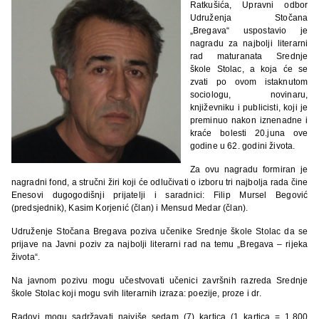
Ratkušića, Upravni odbor
Udruženja Stočana
„Bregava“ uspostavio je
nagradu za najbolji literarni
rad maturanata Srednje
škole Stolac, a koja će se
zvati po ovom istaknutom
sociologu, novinaru,
književniku i publicisti, koji je
preminuo nakon iznenadne i
kraće bolesti 20.juna ove
godine u 62. godini života.
Za ovu nagradu formiran je
nagradni fond, a stručni žiri koji će odlučivati o izboru tri najbolja rada čine
Enesovi dugogodišnji prijatelji i saradnici: Filip Mursel Begović
(predsjednik), Kasim Korjenić (član) i Mensud Medar (član).
Udruženje Stočana Bregava poziva učenike Srednje škole Stolac da se
prijave na Javni poziv za najbolji literarni rad na temu „Bregava – rijeka
života“.
Na javnom pozivu mogu učestvovati učenici završnih razreda Srednje
škole Stolac koji mogu svih literarnih izraza: poezije, proze i dr.
Radovi mogu sadržavati najviše sedam (7) kartica (1 kartica = 1.800