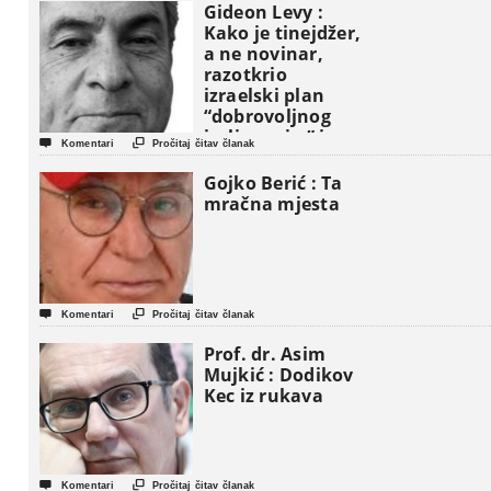
Gideon Levy :
Kako je tinejdžer,
a ne novinar,
razotkrio
izraelski plan
“dobrovoljnog
iseljavanja ” iz


Komentari
Pročitaj čitav članak
Gaze
Gojko Berić : Ta
mračna mjesta


Komentari
Pročitaj čitav članak
Prof. dr. Asim
Mujkić : Dodikov
Kec iz rukava


Komentari
Pročitaj čitav članak