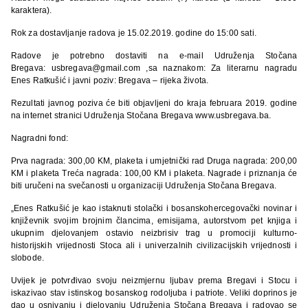
karaktera).
Rok za dostavljanje radova je 15.02.2019. godine do 15:00 sati.
Radove je potrebno dostaviti na e-mail Udruženja Stočana
Bregava: usbregava@gmail.com ,sa naznakom: Za literarnu nagradu
Enes Ratkušić i javni poziv: Bregava – rijeka života.
Rezultati javnog poziva će biti objavljeni do kraja februara 2019. godine
na internet stranici Udruženja Stočana Bregava www.usbregava.ba.
Nagradni fond:
Prva nagrada: 300,00 KM, plaketa i umjetnički rad Druga nagrada: 200,00
KM i plaketa Treća nagrada: 100,00 KM i plaketa. Nagrade i priznanja će
biti uručeni na svečanosti u organizaciji Udruženja Stočana Bregava.
„Enes Ratkušić je kao istaknuti stolački i bosanskohercegovački novinar i
književnik svojim brojnim člancima, emisijama, autorstvom pet knjiga i
ukupnim djelovanjem ostavio neizbrisiv trag u promociji kulturno-
historijskih vrijednosti Stoca ali i univerzalnih civilizacijskih vrijednosti i
slobode.
Uvijek je potvrđivao svoju neizmjernu ljubav prema Bregavi i Stocu i
iskazivao stav istinskog bosanskog rodoljuba i patriote. Veliki doprinos je
dao u osnivanju i djelovanju Udruženja Stočana Bregava i radovao se