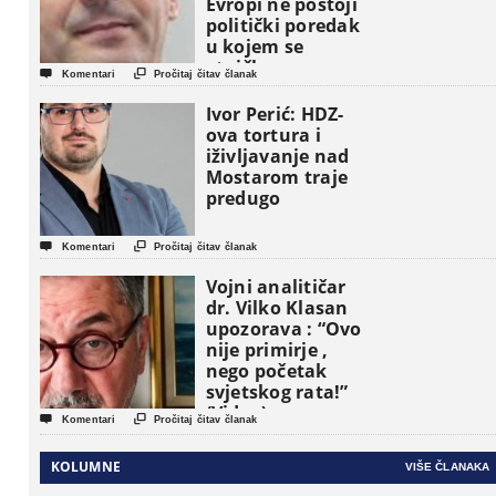
Evropi ne postoji
politički poredak
u kojem se
etničke grupe


Komentari
Pročitaj čitav članak
pojavljuju kao
osnovne
Ivor Perić: HDZ-
političke jedinice
ova tortura i
iživljavanje nad
Mostarom traje
predugo


Komentari
Pročitaj čitav članak
Vojni analitičar
dr. Vilko Klasan
upozorava : “Ovo
nije primirje ,
nego početak
svjetskog rata!”
(Video)


Komentari
Pročitaj čitav članak
KOLUMNE
VIŠE ČLANAKA