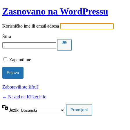
Zasnovano na WordPressu
Korisničko ime ili email adresa
Šifra
Zapamti me
Zaboravili ste šifru?
← Nazad na Kliker.info
Jezik