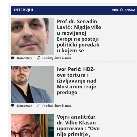
INTERVJUI
VIŠE ČLANAKA
Prof.dr. Senadin
Lavić : Nigdje više
u razvijenoj
Evropi ne postoji
politički poredak
u kojem se
etničke grupe


Komentari
Pročitaj čitav članak
pojavljuju kao
osnovne
Ivor Perić: HDZ-
političke jedinice
ova tortura i
iživljavanje nad
Mostarom traje
predugo


Komentari
Pročitaj čitav članak
Vojni analitičar
dr. Vilko Klasan
upozorava : “Ovo
nije primirje ,