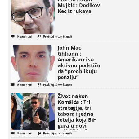
Mujkić : Dodikov
Kec iz rukava


Komentari
Pročitaj čitav članak
John Mac
Ghlionn :
Amerikanci se
aktivno podstiču
da “preoblikuju
penziju”


Komentari
Pročitaj čitav članak
Život nakon
Komšića : Tri
strategije, tri
tabora i jedna
fotelja koja BiH
gura u novi
politički triler


Komentari
Pročitaj čitav članak