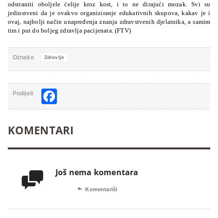
odstraniti oboljele ćelije kroz kost, i to ne dirajući mozak. Svi su
jedinstveni da je ovakvo organiziranje edukativnih skupova, kakav je i
ovaj, najbolji način unapređenja znanja zdravstvenih djelatnika, a samim
tim i put do boljeg zdravlja pacijenata. (FTV)
Oznake
Zdravlje
Facebook
Podijeli
KOMENTARI
Još nema komentara


Komentariši