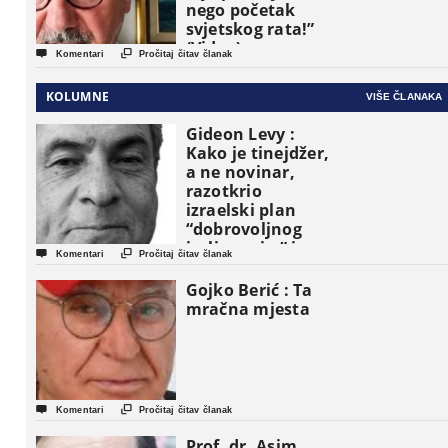
nego početak
svjetskog rata!”
(Video)


Komentari
Pročitaj čitav članak
KOLUMNE
VIŠE ČLANAKA
Gideon Levy :
Kako je tinejdžer,
a ne novinar,
razotkrio
izraelski plan
“dobrovoljnog
iseljavanja ” iz


Komentari
Pročitaj čitav članak
Gaze
Gojko Berić : Ta
mračna mjesta


Komentari
Pročitaj čitav članak
Prof. dr. Asim