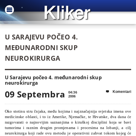
U SARAJEVU POČEO 4.
MEĐUNARODNI SKUP
NEUROKIRURGA
U Sarajevu počeo 4. međunarodni skup
neurokirurga
09 Septembra
Komentari

04:36
2006
Oko stotinu stru čnjaka, među kojima i najznačajnija svjetska imena ove
medicinske oblasti, i to iz Amerike, Njemačke, te Hrvatske, dva dana će
razgovarati o najnovijim saznanjima o kiruškoj disciplini koja se bavi
tumorima i raznim drugim promjenama i procesima na lobanji, a cilj
neurokirurga koji rade ovu metodu je operativni zahvat tokom kojeg će