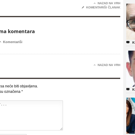

NAZAD NA VRH
✎
KOMENTARIŠI ČLANAK
ema komentara

Komentariši

K

NAZAD NA VRH
sa neće biti objavljena.

K
 su označena
*