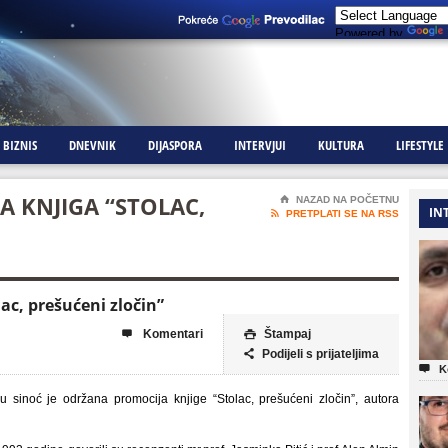
Powered by
BIZNIS
DNEVNIK
DIJASPORA
INTERVJUI
KULTURA
LIFESTYLE
 KNJIGA “STOLAC,
⌂
NAZAD NA POČETNU
IN

PRETPLATI SE NA RSS
ac, prešućeni zločin”
Komentari
Štampaj


Podijeli s prijateljima


K
 sinoć je održana promocija knjige “Stolac, prešućeni zločin”, autora