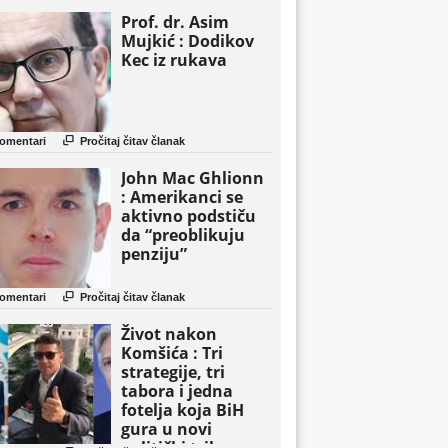
Prof. dr. Asim
Mujkić : Dodikov
Kec iz rukava

omentari
Pročitaj čitav članak
John Mac Ghlionn
: Amerikanci se
aktivno podstiču
da “preoblikuju
penziju”

omentari
Pročitaj čitav članak
Život nakon
Komšića : Tri
strategije, tri
tabora i jedna
fotelja koja BiH
gura u novi