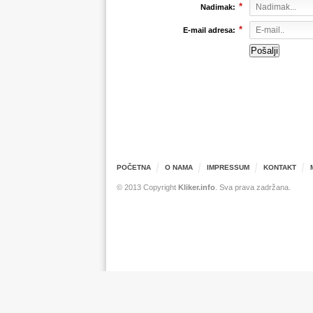
*
Nadimak:
*
E-mail adresa:
POČETNA
O NAMA
IMPRESSUM
KONTAKT
© 2013 Copyright
Kliker.info
. Sva prava zadržana.