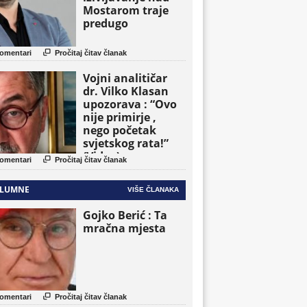
Mostarom traje
predugo

omentari
Pročitaj čitav članak
Vojni analitičar
dr. Vilko Klasan
upozorava : “Ovo
nije primirje ,
nego početak
svjetskog rata!”
(Video)

omentari
Pročitaj čitav članak
LUMNE
VIŠE ČLANAKA
Gojko Berić : Ta
mračna mjesta

omentari
Pročitaj čitav članak