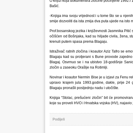
O knjizi koja dokumentira zločine počinjene 1992.i 1
Bašić.
-Knjiga ima svoju vrijednost i u tome što se u nje
smije dozvoliti da ista zmija dva puta ujede na isto 
Prof.bosanskog jezika i književnosti Jasmnika Pitić s
očišćen od Bošnjaka, kad su hiljade civila, žena, s
krenuli putem spasa prema Blagaju.
Istraživač ratnih zločina i koautor Aziz Tafro se 
Blagaju kad su protjerani s Bune provode zajedno 
Blagaj. Osvrnuo se i na ubistvo 18-godišnje San
zločin u zaseoku Orašlje na Rotimlji.
Novinar i koautor Nermin Bise je u izjavi za Fenu 
upravo krajem jula 1993.godine, dakle, prije 24 g
Blagaju pronašli posljednju nadu i utočište.
Knjiga “Stolac, prešućeni zločin” bit će promovira
koje su proveli HVO i Hrvatska vojska (HV), najavio 
Podijeli