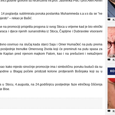
993.godine govorili su recenzenti mr.prof. Jasminka Pitić i prof.Alen Almin
nih 14 poglavlja sublimirala poruka poslanika Muhammeda s.a.v.s da se ”ne
mjesto” – rekao je Bašić.

K
e na promociji prisjetila progona iz svog Stoca u vrijeme kad je bio etnički
taraca i djece njenih sunarodnika iz Stoca, Čapljine i Dubravske visoravni
emotivno osvrnuo na slučaj kada starci Saja i Omer Humačkić na putu prema
posljednje trenutke Omerovog života koji će preminuti na putu spasa za
ide Kaplan pred njenom majkom Fatom, kao i na prešućeni i nekažnjeni

K
rekao kako mjesto sinoćnje promocije ima i simboličnu poruku budući da su
KO
odine u Blagaj počele pristizati kolone protjeranih Bošnjaka koji su u
na u Stocu, 4.augusta, na 24.godišnjicu posljednje faze etničkog čišćenja
je Bise.

K