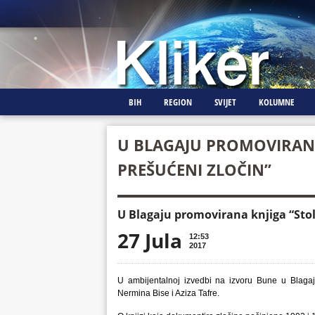
BIH
REGION
SVIJET
KOLUMNE
U BLAGAJU PROMOVIRANA
PREŠUĆENI ZLOČIN”
U Blagaju promovirana knjiga “Stol
27 Jula
12:53
2017
U ambijentalnoj izvedbi na izvoru Bune u Blagaju
Nermina Bise i Aziza Tafre.