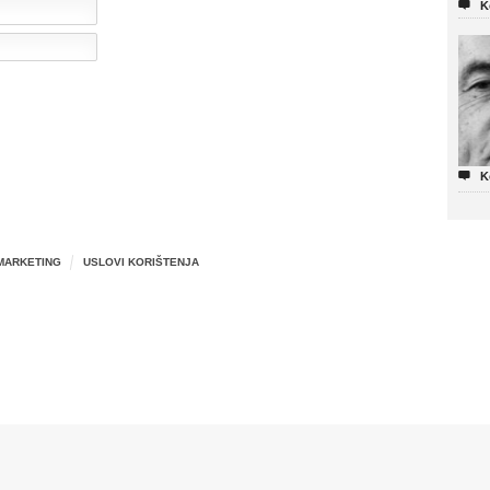

K

K
MARKETING
USLOVI KORIŠTENJA