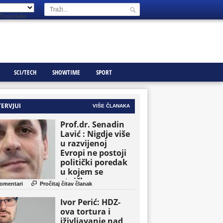
Translate
SCI/TECH
SHOWTIME
SPORT
TERVJUI
VIŠE ČLANAKA
Prof.dr. Senadin
Lavić : Nigdje više
u razvijenoj
Evropi ne postoji
politički poredak
u kojem se
etničke grupe

omentari
Pročitaj čitav članak
pojavljuju kao
osnovne političke
Ivor Perić: HDZ-
jedinice
ova tortura i
iživljavanje nad