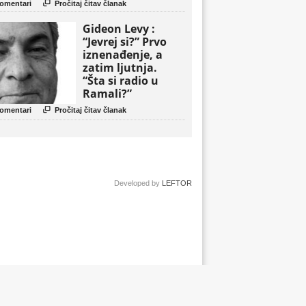
politički triler

omentari
Pročitaj čitav članak
Gideon Levy :
“Jevrej si?” Prvo
iznenađenje, a
zatim ljutnja.
“Šta si radio u
Ramali?”

omentari
Pročitaj čitav članak
Developed by
LEFTOR