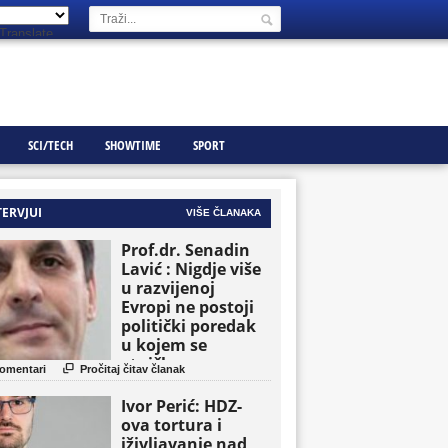
Translate
SCI/TECH
SHOWTIME
SPORT
TERVJUI
VIŠE ČLANAKA
Prof.dr. Senadin
Lavić : Nigdje više
u razvijenoj
Evropi ne postoji
politički poredak
u kojem se
etničke grupe

omentari
Pročitaj čitav članak
pojavljuju kao
osnovne političke
Ivor Perić: HDZ-
jedinice
ova tortura i
iživljavanje nad