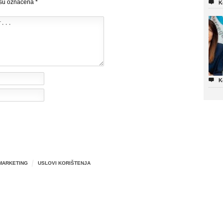
 su označena
*

K

K
MARKETING
USLOVI KORIŠTENJA