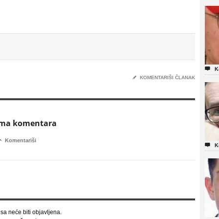

K
✎
KOMENTARIŠI ČLANAK
ema komentara

Komentariši

K
sa neće biti objavljena.