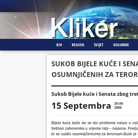
BIH
REGION
SVIJET
KOLUMNE
SUKOB BIJELE KUĆE I S
OSUMNJIČENIH ZA TERO
Sukob Bijele kuće i Senata zbog t
15 Septembra
20:09
2006
Bijela kuća kaže da se dio problema nalazi u na
tretman zatvorenika u vrijeme rata – nejasne. Predsj
bi se sudilo osumnjičenicima za terorizam.Bush je