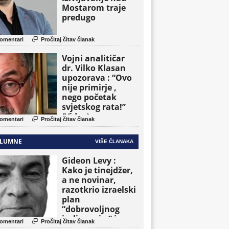
Mostarom traje
predugo

omentari
Pročitaj čitav članak
Vojni analitičar
dr. Vilko Klasan
upozorava : “Ovo
nije primirje ,
nego početak
svjetskog rata!”
(Video)

omentari
Pročitaj čitav članak
LUMNE
VIŠE ČLANAKA
Gideon Levy :
Kako je tinejdžer,
a ne novinar,
razotkrio izraelski
plan
“dobrovoljnog
iseljavanja ” iz

omentari
Pročitaj čitav članak
Gaze