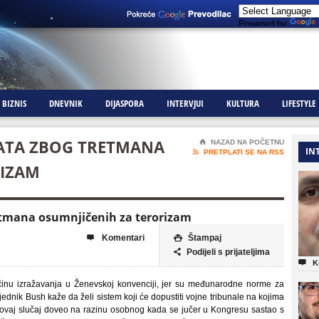
Powered by
BIZNIS
DNEVNIK
DIJASPORA
INTERVJUI
KULTURA
LIFESTYLE
ENATA ZBOG TRETMANA
⌂
NAZAD NA POČETNU
IN

PRETPLATI SE NA RSS
RIZAM
retmana osumnjičenih za terorizam
Komentari
Štampaj


Podijeli s prijateljima


K
činu izražavanja u Ženevskoj konvenciji, jer su međunarodne norme za
ednik Bush kaže da želi sistem koji će dopustiti vojne tribunale na kojima
 ovaj slučaj doveo na razinu osobnog kada se jučer u Kongresu sastao s