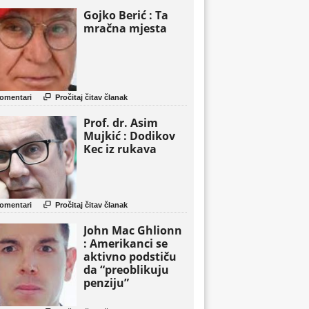
Gojko Berić : Ta
mračna mjesta

omentari
Pročitaj čitav članak
Prof. dr. Asim
Mujkić : Dodikov
Kec iz rukava

omentari
Pročitaj čitav članak
John Mac Ghlionn
: Amerikanci se
aktivno podstiču
da “preoblikuju
penziju”