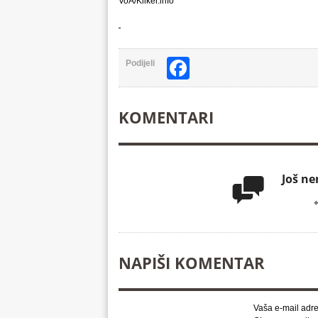
VoA/Kliker.info
Facebook
Podijeli
KOMENTARI
Još n

NAPIŠI KOMENTAR
Vaša e-mail adre