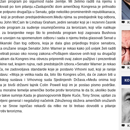
ažan program po sigurnost naše zemlje. Mi želimo raditi na njemu s
ovati po tom pitanju.»Zastupnički dom američkog Kongresa je prihvatio
a je potpuno drugačija u Senatu, gdje nekoliko prominentnih republikanaca,
 koji je protivan predsjednikovom.Među njima su predsjednik tog odbora,
mu John McCain te Lindsay Graham, jedini senator koji je i rezervni časnik

K
ede program za suđenje osumnjičenima za terorizam, koji više nalikuje
a za branjenike nego što to predviđa program koji zagovara Bushova
a je usvojen na spomenutom odboru i sada o njemu treba glasovati Senat u
ikanski član tog odbora, koja je dala glas prijedlogu trojice senatora,
oružane snage.Senator John Warner je rekao kako još uvijek želi raditi
etirati posao oko novog zakona:«Poštujem stavove onih koji su drugačiji
atram da Kongres ima obvezu pripremiti ovaj zakon pažljivo i prezentirati
ine rad, krajem rujna, radi predstojećih izbora.»Senator Warner je rekao

K
uća, ne zadovoljava standarde koje je postavio Vrhovni sud, koji je ranije
stavu: «Moja je velika nada da, bilo što Kongres učini, da će zakon biti u
udskog sustava i Vrhovnog suda Sjedinjenih Država.»Među onima koji
KO
je bivši državni tajnik Colin Powell koji im je poslao pismo podrške.
 u moralne temelje američke borbe protiv terorizma te da bi, ukoliko bude
 takve sumnje.Kada je glasnogovornik Bijele Kuće, Tony Snow, upitan za
ljeni general i negdašnji načelnik Združenog stožera američkih oružanih
 se Snow ispričao rekavši da nitko ne bi trebao dovoditi u pitanje
otiv terorizma.

K