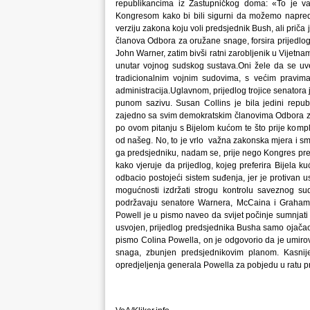
republikancima iz Zastupničkog doma: «To je v
Kongresom kako bi bili sigurni da možemo napred
verziju zakona koju voli predsjednik Bush, ali prič
članova Odbora za oružane snage, forsira prijedlog
John Warner, zatim bivši ratni zarobljenik u Vijetna
unutar vojnog sudskog sustava.Oni žele da se uv
tradicionalnim vojnim sudovima, s većim pravim
administracija.Uglavnom, prijedlog trojice senator
punom sazivu. Susan Collins je bila jedini republ
zajedno sa svim demokratskim članovima Odbora za 
po ovom pitanju s Bijelom kućom te što prije kompl
od našeg. No, to je vrlo važna zakonska mjera i sm
ga predsjedniku, nadam se, prije nego Kongres prek
kako vjeruje da prijedlog, kojeg preferira Bijela k
odbacio postojeći sistem suđenja, jer je protivan u
mogućnosti izdržati strogu kontrolu saveznog s
podržavaju senatore Warnera, McCaina i Grahama 
Powell je u pismo naveo da svijet počinje sumnjati
usvojen, prijedlog predsjednika Busha samo ojačao
pismo Colina Powella, on je odgovorio da je umirov
snaga, zbunjen predsjednikovim planom. Kasnije
opredjeljenja generala Powella za pobjedu u ratu pr