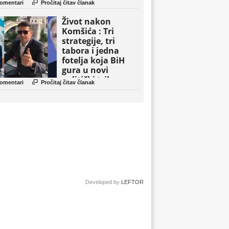

omentari
Pročitaj čitav članak
Život nakon
Komšića : Tri
strategije, tri
tabora i jedna
fotelja koja BiH
gura u novi
politički triler

omentari
Pročitaj čitav članak
Developed by
LEFTOR