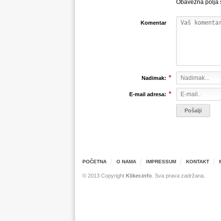
Obavezna polja
Komentar
*
Nadimak:
*
E-mail adresa:
POČETNA
O NAMA
IMPRESSUM
KONTAKT
© 2013 Copyright
Kliker.info
. Sva prava zadržana.