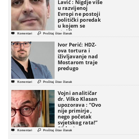
Lavić : Nigdje više
u razvijenoj
Evropi ne postoji
politički poredak
u kojem se
etničke grupe


Komentari
Pročitaj čitav članak
pojavljuju kao
osnovne
Ivor Perić: HDZ-
političke jedinice
ova tortura i
iživljavanje nad
Mostarom traje
predugo


Komentari
Pročitaj čitav članak
Vojni analitičar
dr. Vilko Klasan
upozorava : “Ovo
nije primirje ,
nego početak
svjetskog rata!”
(Video)


Komentari
Pročitaj čitav članak