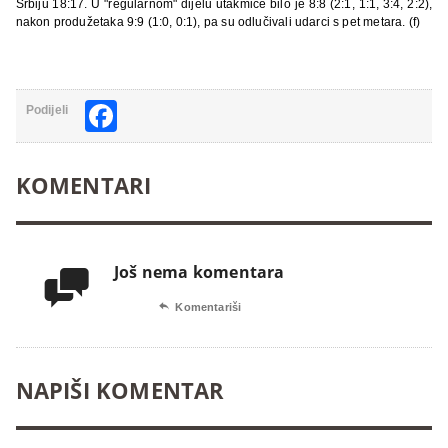
Srbiju 18:17. U "regularnom" dijelu utakmice bilo je 8:8 (2:1, 1:1, 3:4, 2:2),
nakon produžetaka 9:9 (1:0, 0:1), pa su odlučivali udarci s pet metara. (f)
Facebook
Podijeli
KOMENTARI
Još nema komentara


Komentariši
NAPIŠI KOMENTAR