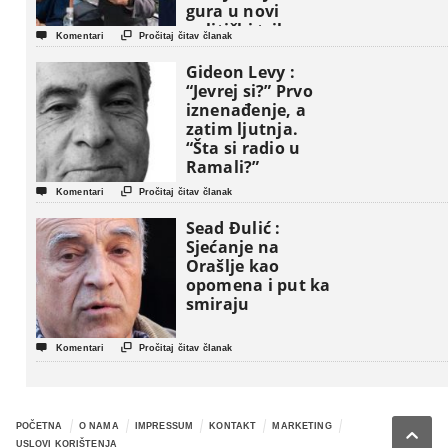
gura u novi
politički triler


Komentari
Pročitaj čitav članak
Gideon Levy :
“Jevrej si?” Prvo
iznenađenje, a
zatim ljutnja.
“Šta si radio u
Ramali?”


Komentari
Pročitaj čitav članak
Sead Đulić :
Sjećanje na
Orašlje kao
opomena i put ka
smiraju


Komentari
Pročitaj čitav članak
POČETNA
O NAMA
IMPRESSUM
KONTAKT
MARKETING

USLOVI KORIŠTENJA