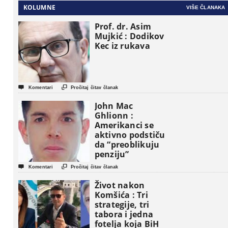
KOLUMNE
VIŠE ČLANAKA
Prof. dr. Asim
Mujkić : Dodikov
Kec iz rukava


Komentari
Pročitaj čitav članak
John Mac
Ghlionn :
Amerikanci se
aktivno podstiču
da “preoblikuju
penziju”


Komentari
Pročitaj čitav članak
Život nakon
Komšića : Tri
strategije, tri
tabora i jedna
fotelja koja BiH