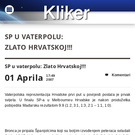
SP U VATERPOLU:
ZLATO HRVATSKOJ!!!
SP u vaterpolu: Zlato Hrvatskoj!!!
01 Aprila
Komentari

17:49
2007
Vaterpolska reprezentacija Hrvatske prvi put u povijesti postala je prvak
svijeta. U finalu SP-a u Melbourneu Hrvatske je nakon produžetka
pobijedila Mađarsku rezultatom 9:8 (1:2, 3:1, 1:3, 2:1 – 1:1, 1:0).
Bronca je pripala Španjolcima koji su boljim izvođenjem peteraca svladali