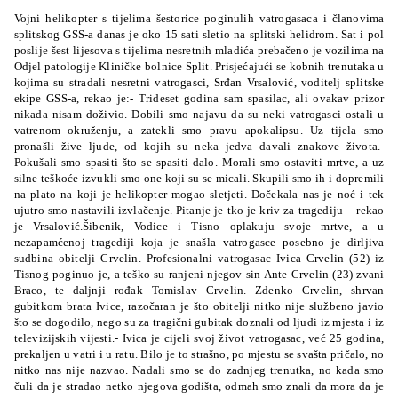
Vojni helikopter s tijelima šestorice poginulih vatrogasaca i članovima
splitskog GSS-a danas je oko 15 sati sletio na splitski helidrom. Sat i pol
poslije šest lijesova s tijelima nesretnih mladića prebačeno je vozilima na
Odjel patologije Kliničke bolnice Split.
Prisjećajući se kobnih trenutaka u
kojima su stradali nesretni vatrogasci, Srđan Vrsalović, voditelj splitske
ekipe GSS-a, rekao je:- Trideset godina sam spasilac, ali ovakav prizor
nikada nisam doživio. Dobili smo najavu da su neki vatrogasci ostali u
vatrenom okruženju, a zatekli smo pravu apokalipsu. Uz tijela smo
pronašli žive ljude, od kojih su neka jedva davali znakove života.-
Pokušali smo spasiti što se spasiti dalo. Morali smo ostaviti mrtve, a uz
silne teškoće izvukli smo one koji su se micali. Skupili smo ih i dopremili
na plato na koji je helikopter mogao sletjeti. Dočekala nas je noć i tek
ujutro smo nastavili izvlačenje. Pitanje je tko je kriv za tragediju – rekao
je Vrsalović.Šibenik, Vodice i Tisno oplakuju svoje mrtve, a u
nezapamćenoj tragediji koja je snašla vatrogasce posebno je dirljiva
sudbina obitelji Crvelin. Profesionalni vatrogasac Ivica Crvelin (52) iz
Tisnog poginuo je, a teško su ranjeni njegov sin Ante Crvelin (23) zvani
Braco, te daljnji rođak Tomislav Crvelin. Zdenko Crvelin, shrvan
gubitkom brata Ivice, razočaran je što obitelji nitko nije službeno javio
što se dogodilo, nego su za tragični gubitak doznali od ljudi iz mjesta i iz
televizijskih vijesti.- Ivica je cijeli svoj život vatrogasac, već 25 godina,
prekaljen u vatri i u ratu. Bilo je to strašno, po mjestu se svašta pričalo, no
nitko nas nije nazvao. Nadali smo se do zadnjeg trenutka, no kada smo
čuli da je stradao netko njegova godišta, odmah smo znali da mora da je