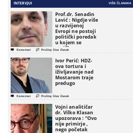
INTERVJUI
VIŠE ČLANAKA
Prof.dr. Senadin
Lavić : Nigdje više
u razvijenoj
Evropi ne postoji
politički poredak
u kojem se
etničke grupe


Komentari
Pročitaj čitav članak
pojavljuju kao
osnovne
Ivor Perić: HDZ-
političke jedinice
ova tortura i
iživljavanje nad
Mostarom traje
predugo


Komentari
Pročitaj čitav članak
Vojni analitičar
dr. Vilko Klasan
upozorava : “Ovo
nije primirje ,
nego početak