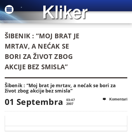
ŠIBENIK : “MOJ BRAT JE
MRTAV, A NEĆAK SE
BORI ZA ŽIVOT ZBOG
AKCIJE BEZ SMISLA”
Šibenik : “Moj brat je mrtav, a nećak se bori za
život zbog akcije bez smisla”
01 Septembra
Komentari

03:47
2007