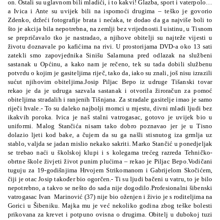
on. Ostali su uglavnom bili mladići, i to kakvi! Glazba, sport i vaterpolo…
a Ivica i Ante su uvijek bili na ispomoći drugima – teško je govorio
Zdenko, držeći fotografije brata i nećaka, te dodao da ga najviše boli to
što je akcija bila nepotrebna, na zemlji bez
vrijednosti.I uistinu, u Tisnom
se prepričavalo tko je nastradao, a njihove obitelji su najteže vijesti u
životu doznavale po kafićima na rivi. U prostorijama DVD-a oko 13 sati
zatekli smo zapovjednika Sinišu Salamuna pred odlazak na službeni
sastanak u Općinu, a kako nam je rečeno, tek su tada dobili službenu
potvrdu o kojim je gasiteljima riječ, tako da, iako su znali, još nisu izrazili
sućut njihovim obiteljima.Josip Piljac Bepo iz udruge Tišanski tovar
rekao je da je udruga sazvala sastanak i otvorila žiroračun za pomoć
obiteljima stradalih i ranjenih Tišnjana. Za stradale gasitelje imao je samo
riječi hvale.- To su daleko najbolji momci u mjestu, divni mladi ljudi bez
ikakvih poroka. Ivica je naš stalni vatrogasac, gotovo je uvijek bio u
uniformi. Malog Stančića nisam tako dobro poznavao jer je u Tisno
dolazio ljeti kod bake, a čujem da su ga našli stisnutog iza grmlja uz
stablo, valjda se jadan mislio nekako sakriti. Marko Stančić u ponedjeljak
se trebao naći u školskoj klupi i s kolegama trećeg razreda Tehničko-
obrtne škole živjeti život punim plućima – rekao je Piljac Bepo.Vodičani
tuguju za 19-godišnjima Hrvojem Strikomanom i Gabrijelom Skočićem,
čiji je otac Josip također bio ogorčen.- Ti su ljudi bačeni u vatru, to je bilo
nepotrebno, a takvo se nešto do sada nije dogodilo.Profesionalni šibenski
vatrogasac Ivan Marinović (37) nije bio oženjen i živio je s roditeljima na
Gorici u Šibeniku. Majka mu je već nekoliko godina zbog teške bolesti
prikovana za krevet i potpuno ovisna o drugima. Obitelj u dubokoj tuzi