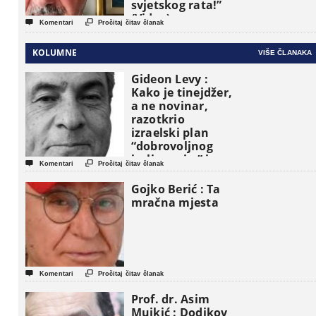
svjetskog rata!”
(Video)


Komentari
Pročitaj čitav članak
KOLUMNE
VIŠE ČLANAKA
Gideon Levy :
Kako je tinejdžer,
a ne novinar,
razotkrio
izraelski plan
“dobrovoljnog
iseljavanja ” iz


Komentari
Pročitaj čitav članak
Gaze
Gojko Berić : Ta
mračna mjesta


Komentari
Pročitaj čitav članak
Prof. dr. Asim
Mujkić : Dodikov