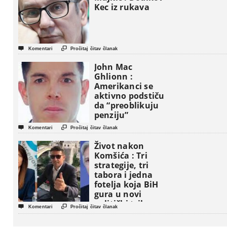
Kec iz rukava


Komentari
Pročitaj čitav članak
John Mac
Ghlionn :
Amerikanci se
aktivno podstiču
da “preoblikuju
penziju”


Komentari
Pročitaj čitav članak
Život nakon
Komšića : Tri
strategije, tri
tabora i jedna
fotelja koja BiH
gura u novi
politički triler


Komentari
Pročitaj čitav članak