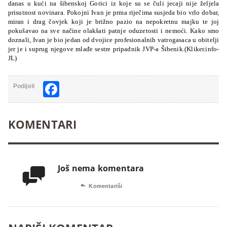
danas u kući na šibenskoj Gorici iz koje su se čuli jecaji nije željela
prisutnost novinara. Pokojni Ivan je prma riječima susjeda bio vrlo dobar,
miran i drag čovjek koji je brižno pazio na nepokretnu majku te joj
pokušavao na sve načine olakšati patnje oduzetosti i nemoći. Kako smo
doznali, Ivan je bio jedan od dvojice profesionalnih vatrogasaca u obitelji
jer je i suprug njegove mlađe sestre pripadnik JVP-a Šibenik.(Kliker.info-
JL)
Facebook
Podijeli
KOMENTARI
Još nema komentara


Komentariši