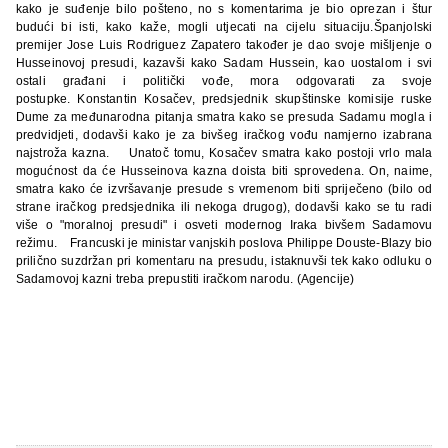
kako je suđenje bilo pošteno, no s komentarima je bio oprezan i štur
budući bi isti, kako kaže, mogli utjecati na cijelu situaciju.Španjolski
premijer Jose Luis Rodriguez Zapatero također je dao svoje mišljenje o
Husseinovoj presudi, kazavši kako Sadam Hussein, kao uostalom i svi
ostali građani i politički vođe, mora odgovarati za svoje
postupke. Konstantin Kosačev, predsjednik skupštinske komisije ruske
Dume za međunarodna pitanja smatra kako se presuda Sadamu mogla i
predvidjeti, dodavši kako je za bivšeg iračkog vođu namjerno izabrana
najstroža kazna.
Unatoč tomu, Kosačev smatra kako postoji vrlo mala
mogućnost da će Husseinova kazna doista biti sprovedena. On, naime,
smatra kako će izvršavanje presude s vremenom biti spriječeno (bilo od
strane iračkog predsjednika ili nekoga drugog), dodavši kako se tu radi
više o "moralnoj presudi" i osveti modernog Iraka bivšem Sadamovu
režimu.
Francuski je ministar vanjskih poslova Philippe Douste-Blazy bio
prilično suzdržan pri komentaru na presudu, istaknuvši tek kako odluku o
Sadamovoj kazni treba prepustiti iračkom narodu. (
Agencije)