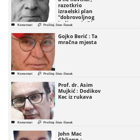
razotkrio
izraelski plan
“dobrovoljnog
iseljavanja ” iz


Komentari
Pročitaj čitav članak
Gaze
Gojko Berić : Ta
mračna mjesta


Komentari
Pročitaj čitav članak
Prof. dr. Asim
Mujkić : Dodikov
Kec iz rukava


Komentari
Pročitaj čitav članak
John Mac
Ghlionn :