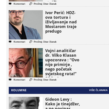
etničke grupe


Komentari
Pročitaj čitav članak
pojavljuju kao
osnovne
Ivor Perić: HDZ-
političke jedinice
ova tortura i
iživljavanje nad
Mostarom traje
predugo


Komentari
Pročitaj čitav članak
Vojni analitičar
dr. Vilko Klasan
upozorava : “Ovo
nije primirje ,
nego početak
svjetskog rata!”
(Video)


Komentari
Pročitaj čitav članak
KOLUMNE
VIŠE ČLANAKA
Gideon Levy :
Kako je tinejdžer,
a ne novinar,