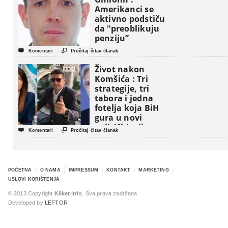
Amerikanci se
aktivno podstiču
da “preoblikuju
penziju”


Komentari
Pročitaj čitav članak
Život nakon
Komšića : Tri
strategije, tri
tabora i jedna
fotelja koja BiH
gura u novi
politički triler


Komentari
Pročitaj čitav članak
POČETNA
O NAMA
IMPRESSUM
KONTAKT
MARKETING
USLOVI KORIŠTENJA
© 2013 Copyright
Kliker.info
. Sva prava zadržana.
Developed by
LEFTOR