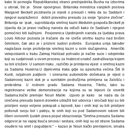
kako bi pomogla Republikanskoj stranci predsjednika Busha na izborima
u utorak, što je Snow opovrgnuo.
Britanska ministrica vanjskih poslova
Margaret Beckett pozdravila je vijesti o presudi i rekla da su Saddam i
njegovi suoptuženici dobili pravednu presudu za svoje "grozne zločine".
Britanija se
ipak , suprotstavlja smrtnoj kazni.Međutim gospođa Beckett je
izjavila da je pravo iračkog naroda da odluči kako će Saddam i njegovi
pomoćnici biti kažnjeni. Povjerenica Ujedinjenih naroda za ljudska prava
Louis Arbour pozvala je Iračane da ne izvrše smrtnu kaznu nad bivšim
čelnikom, čak ako je i prizivni sudovi potvrde. Europska unija također
naglašava svoje protivljenje smrtnoj kazni u svim slučajevima. Američki
veleposlanik u Iraku Zalmaj Halilzad pohvalio je iračke suce i odvjetnike
koji su sudjelovali u ovom procesu za hrabrost unatoč zastrašivanja kojem
su bili izloženi. U samom Iraku , različito je primljena vijest
o smrtnoj kazni
za Sadama Huseina.U dijelovima Iraka gdje su apsolutna većina Šiti ili
Kurdi, raljalnom paljbom
i sirenama automobile dočekana je vijest o
Sadamovoj kazni dok je u sunitskim područjima primljena sa žalošću i
protestima. U rodnom gradu Sadama Huseina, Tikritu, tako su
registrovane velike demonstracije na kojima su se bijesni će osvetiti
Sadama.
Irački premijer Nouri Maliki
izjavio je kako
se nada da će
izrečena presuda barem donekle ublažiti bol udovica i siročadi koji su bili
prisiljeni svoje voljene pokopati u tajnosti, kao i onih koji su bili prisiljeni
potisnuti svoju bol i patnju, te onih koji su pod Sadamovom rukom bili
lišeni osnovnih ljuskih prava poput obrazovanja."Smrtna presuda Sadamu
odgovor je na vapaj tisuća sinova i sestara, onih koji su od strane Sadama
osuđeni na smrt i pogubljeni." – kazao je Nouri.Irački premijerom, smatra