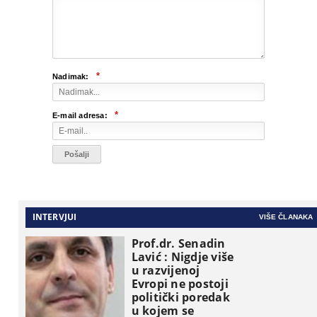
*
Nadimak:
*
E-mail adresa:
INTERVJUI
VIŠE ČLANAKA
Prof.dr. Senadin
Lavić : Nigdje više
u razvijenoj
Evropi ne postoji
politički poredak
u kojem se