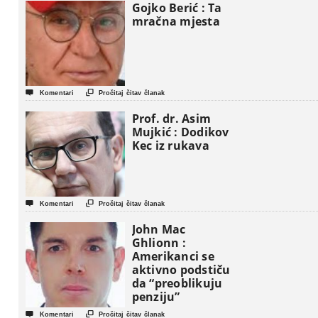
Gojko Berić : Ta
mračna mjesta


Komentari
Pročitaj čitav članak
Prof. dr. Asim
Mujkić : Dodikov
Kec iz rukava


Komentari
Pročitaj čitav članak
John Mac
Ghlionn :
Amerikanci se
aktivno podstiču
da “preoblikuju
penziju”


Komentari
Pročitaj čitav članak