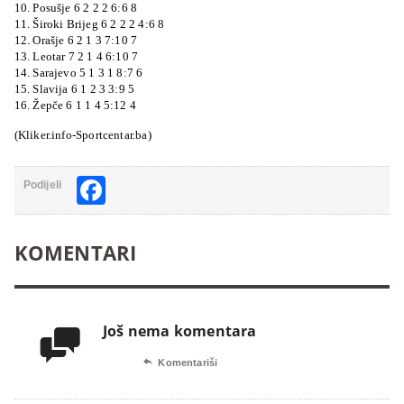
10. Posušje 6 2 2 2 6:6 8
11. Široki Brijeg 6 2 2 2 4:6 8
12. Orašje 6 2 1 3 7:10 7
13. Leotar 7 2 1 4 6:10 7
14. Sarajevo 5 1 3 1 8:7 6
15. Slavija 6 1 2 3 3:9 5
16. Žepče 6 1 1 4 5:12 4
(Kliker.info-Sportcentar.ba)
Facebook
Podijeli
KOMENTARI
Još nema komentara


Komentariši