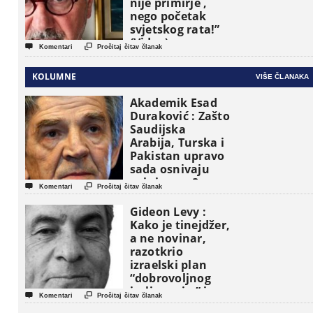
nije primirje ,
nego početak
svjetskog rata!”
(Video)


Komentari
Pročitaj čitav članak
KOLUMNE
VIŠE ČLANAKA
Akademik Esad
Duraković : Zašto
Saudijska
Arabija, Turska i
Pakistan upravo
sada osnivaju
vojni savez?


Komentari
Pročitaj čitav članak
Gideon Levy :
Kako je tinejdžer,
a ne novinar,
razotkrio
izraelski plan
“dobrovoljnog
iseljavanja ” iz


Komentari
Pročitaj čitav članak
Gaze