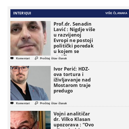
INTERVJUI
VIŠE ČLANAKA
Prof.dr. Senadin
Lavić : Nigdje više
u razvijenoj
Evropi ne postoji
politički poredak
u kojem se
etničke grupe


Komentari
Pročitaj čitav članak
pojavljuju kao
osnovne
Ivor Perić: HDZ-
političke jedinice
ova tortura i
iživljavanje nad
Mostarom traje
predugo


Komentari
Pročitaj čitav članak
Vojni analitičar
dr. Vilko Klasan
upozorava : “Ovo