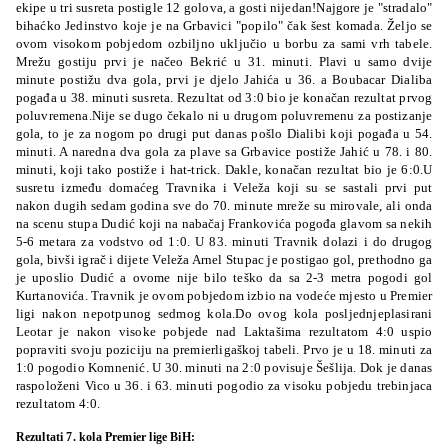
ekipe u tri
susreta postigle 12 golova, a gosti nijedan!Najgore je "stradalo"
bihaćko Jedinstvo koje je na Grbavici "popilo" čak šest komada. Željo se
ovom visokom pobjedom ozbiljno uključio u borbu za sami vrh tabele.
Mrežu gostiju prvi je načeo Bekrić u 31. minuti. Plavi u samo dvije
minute postižu dva gola, prvi je djelo Jahića u 36. a Boubacar Dialiba
pogađa u 38. minuti susreta. Rezultat od 3:0 bio je konačan rezultat prvog
poluvremena.Nije se dugo čekalo ni u drugom poluvremenu za postizanje
gola, to je za nogom po drugi put danas pošlo Dialibi koji pogađa u 54.
minuti. A naredna dva gola za plave sa Grbavice postiže Jahić u 78. i 80.
minuti, koji tako postiže i hat-trick. Dakle, konačan rezultat bio je 6:0.U
susretu između domaćeg Travnika i Veleža koji su se sastali prvi put
nakon dugih sedam godina sve do 70. minute mreže su mirovale, ali onda
na scenu stupa Dudić koji na nabačaj Frankovića pogođa glavom sa nekih
5-6 metara za vodstvo od 1:0. U 83. minuti Travnik dolazi i do drugog
gola, bivši igrač i dijete Veleža Arnel Stupac je postigao gol, prethodno ga
je uposlio Dudić a ovome nije bilo teško da sa 2-3 metra pogodi gol
Kurtanovića. Travnik je ovom pobjedom izbio na vodeće mjesto u Premier
ligi nakon nepotpunog sedmog kola.Do ovog kola posljednjeplasirani
Leotar je nakon visoke pobjede nad Laktašima rezultatom 4:0 uspio
popraviti svoju poziciju na premierligaškoj tabeli. Prvo je u 18. minuti za
1:0 pogodio Komnenić. U 30. minuti na 2:0 povisuje Šešlija. Dok je danas
raspoloženi Vico u 36. i 63. minuti pogodio za visoku pobjedu trebinjaca
rezultatom 4:0.
Rezultati 7. kola Premier lige BiH: