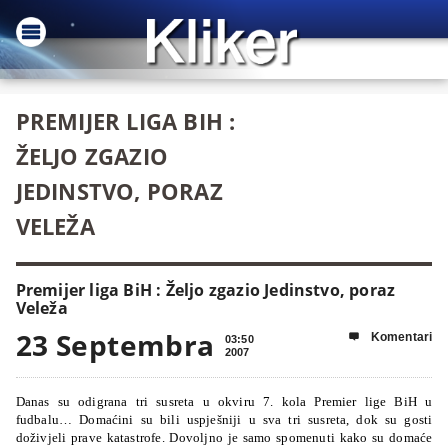
PREMIJER LIGA BIH :
ŽELJO ZGAZIO
JEDINSTVO, PORAZ
VELEŽA
Premijer liga BiH : Željo zgazio Jedinstvo, poraz
Veleža
23 Septembra
Komentari

03:50
2007
Danas su odigrana tri susreta u okviru 7. kola Premier lige BiH u
fudbalu… Domaćini su bili uspješniji u sva tri susreta, dok su gosti
doživjeli prave katastrofe. Dovoljno je samo spomenuti kako su domaće