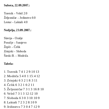
Subota, 22.09.2007.:
Travnik – Velež 2:0
Željezničar – Jedinstvo 6:0
Leotar – Laktaši 4:0
Nedjelja, 23.09.2007.:
Slavija – Orašje
Posušje – Sarajevo
Žepče – Čelik
Zrinjski – Sloboda
Široki B. – Modriča.
Tabela:
1. Travnik 7 4 1 2 9:10 13
2. Modriča 5 4 0 1 15:4 12
3. Zrinjski 6 3 2 1 8:3 11
4. Čelik 6 3 2 1 6:2 11
5. Željezničar 7 3 1 3 16:8 10
6. Velež 7 3 1 3 12:12 10
7. Sloboda 6 3 0 3 10:10 9
8. Laktaši 7 2 3 2 8:10 9
9. Jedinstvo 7 3 0 4 7:12 9