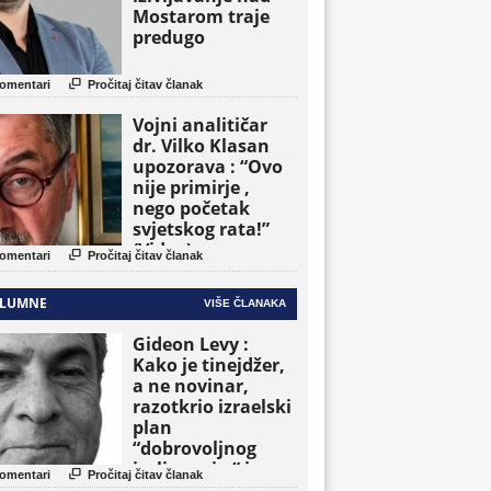
Mostarom traje
predugo

omentari
Pročitaj čitav članak
Vojni analitičar
dr. Vilko Klasan
upozorava : “Ovo
nije primirje ,
nego početak
svjetskog rata!”
(Video)

omentari
Pročitaj čitav članak
LUMNE
VIŠE ČLANAKA
Gideon Levy :
Kako je tinejdžer,
a ne novinar,
razotkrio izraelski
plan
“dobrovoljnog
iseljavanja ” iz

omentari
Pročitaj čitav članak
Gaze