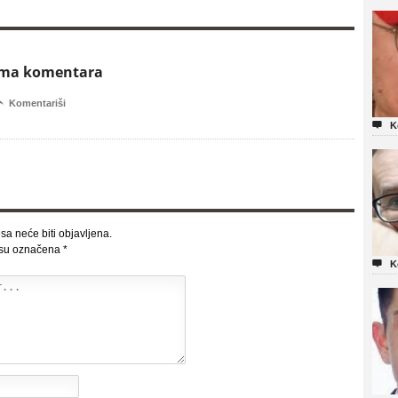
ema komentara

Komentariši

K
sa neće biti objavljena.
 su označena
*

K