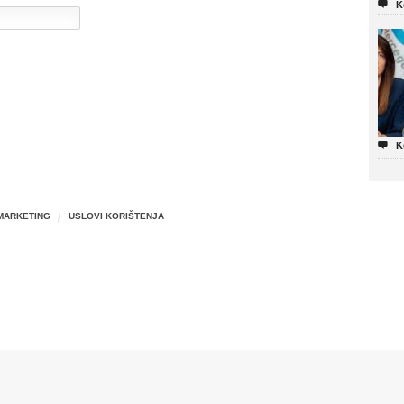

K

K
MARKETING
USLOVI KORIŠTENJA