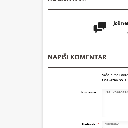
Još n

NAPIŠI KOMENTAR
Vaša e-mail adre
Obavezna polja
Komentar
*
Nadimak: