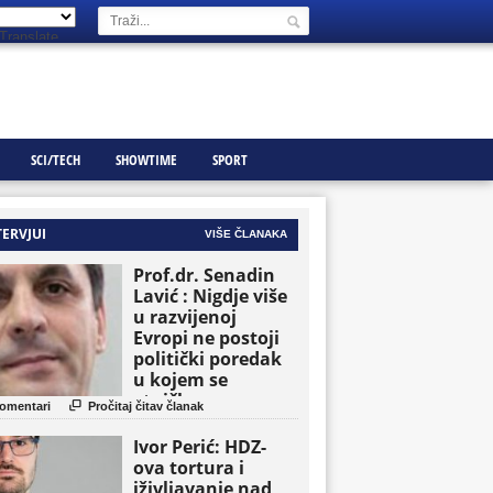
Translate
SCI/TECH
SHOWTIME
SPORT
TERVJUI
VIŠE ČLANAKA
Prof.dr. Senadin
Lavić : Nigdje više
u razvijenoj
Evropi ne postoji
politički poredak
u kojem se
etničke grupe

omentari
Pročitaj čitav članak
pojavljuju kao
osnovne političke
Ivor Perić: HDZ-
jedinice
ova tortura i
iživljavanje nad