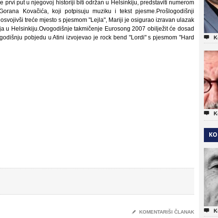
rvi put u njegovoj historiji biti održan u Helsinkiju, predstaviti numerom
Gorana Kovačića, koji potpisuju muziku i tekst pjesme.Prošlogodišnji
svojivši treće mjesto s pjesmom "Lejla", Mariji je osigurao izravan ulazak
ja u Helsinkiju.Ovogodišnje takmičenje Eurosong 2007 obilježit će dosad
godišnju pobjedu u Atini izvojevao je rock bend "Lordi" s pjesmom "Hard

K

K
KO

K
✎
KOMENTARIŠI ČLANAK