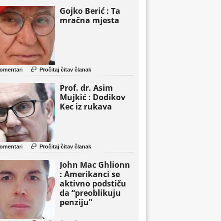
Gojko Berić : Ta
mračna mjesta

omentari
Pročitaj čitav članak
Prof. dr. Asim
Mujkić : Dodikov
Kec iz rukava

omentari
Pročitaj čitav članak
John Mac Ghlionn
: Amerikanci se
aktivno podstiču
da “preoblikuju
penziju”