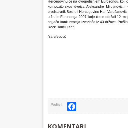
Hercegovinu će na ovogodišnjem Eurosongu, koji će p
kompozitorskog dvojca Aleksandre Milutinović i 
predstavnik Bosne i Hercegovine Hari Varešanović, o
u finale Eurosonga 2007, koje će se održati 12. ma
najjača konkurencija izvođača iz 43 države. Prošlo
Rock Hallelujah".
(sarajevo-x)
Facebook
Podijeli
KOMENTARI