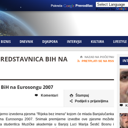
Powered by
BIZNIS
DNEVNIK
DIJASPORA
INTERVJUI
KULTURA
LIFESTYLE
PREDSTAVNICA BIH NA
⌂
NAZAD NA POČETNU
IN

PRETPLATI SE NA RSS
 BiH na Eurosongu 2007
Komentari
Štampaj


Podijeli s prijateljima


K
ijerno izvedena pjesma "Rijeka bez imena" kojom će mlada Banjalučanka
nu na Eurosongu 2007. Snimak premijerne izvedbe ove pjesme možete
a studentica Muzičke akademije u Banjoj Luci Marija Šestić Bosnu i