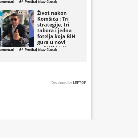

omentari
Pročitaj čitav članak
Život nakon
Komšića : Tri
strategije, tri
tabora i jedna
fotelja koja BiH
gura u novi
politički triler

omentari
Pročitaj čitav članak
Developed by
LEFTOR