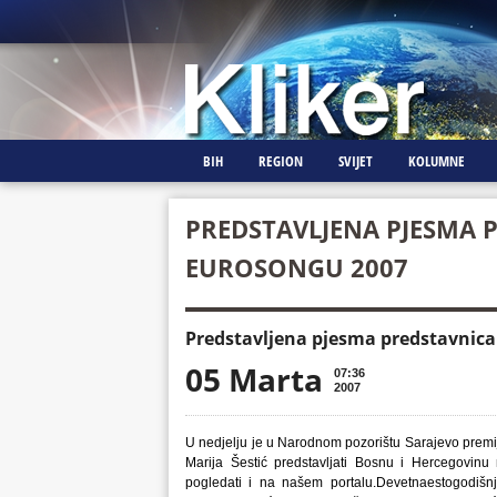
BIH
REGION
SVIJET
KOLUMNE
PREDSTAVLJENA PJESMA 
EUROSONGU 2007
Predstavljena pjesma predstavnica
05 Marta
07:36
2007
U nedjelju je u Narodnom pozorištu Sarajevo prem
Marija Šestić predstavljati Bosnu i Hercegovi
pogledati i na našem portalu.
Devetnaestogodišnj