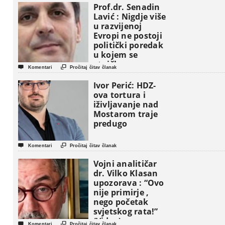
Prof.dr. Senadin
Lavić : Nigdje više
u razvijenoj
Evropi ne postoji
politički poredak
u kojem se
etničke grupe


Komentari
Pročitaj čitav članak
pojavljuju kao
osnovne
Ivor Perić: HDZ-
političke jedinice
ova tortura i
iživljavanje nad
Mostarom traje
predugo


Komentari
Pročitaj čitav članak
Vojni analitičar
dr. Vilko Klasan
upozorava : “Ovo
nije primirje ,
nego početak
svjetskog rata!”
(Video)


Komentari
Pročitaj čitav članak