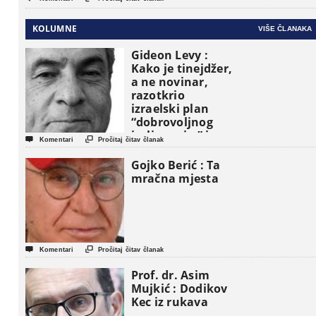
KOLUMNE
VIŠE ČLANAKA
Gideon Levy :
Kako je tinejdžer,
a ne novinar,
razotkrio
izraelski plan
“dobrovoljnog
iseljavanja ” iz


Komentari
Pročitaj čitav članak
Gaze
Gojko Berić : Ta
mračna mjesta


Komentari
Pročitaj čitav članak
Prof. dr. Asim
Mujkić : Dodikov
Kec iz rukava