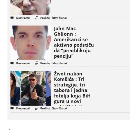


Komentari
Pročitaj čitav članak
John Mac
Ghlionn :
Amerikanci se
aktivno podstiču
da “preoblikuju
penziju”


Komentari
Pročitaj čitav članak
Život nakon
Komšića : Tri
strategije, tri
tabora i jedna
fotelja koja BiH
gura u novi
politički triler


Komentari
Pročitaj čitav članak