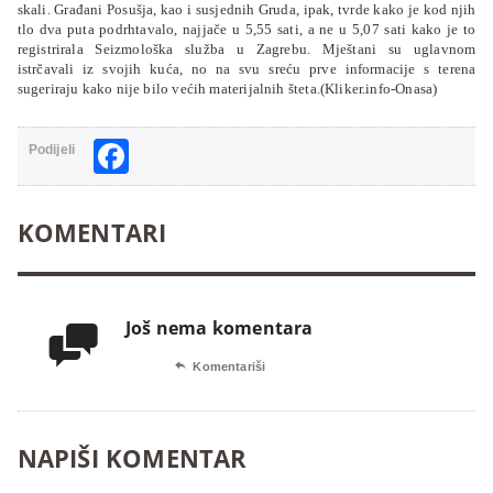
skali. Građani Posušja, kao i susjednih Gruda, ipak, tvrde kako je kod njih
tlo dva puta podrhtavalo, najjače u 5,55 sati, a ne u 5,07 sati kako je to
registrirala Seizmološka služba u Zagrebu. Mještani su uglavnom
istrčavali iz svojih kuća, no na svu sreću prve informacije s terena
sugeriraju kako nije bilo većih materijalnih šteta.(Kliker.info-Onasa)
Facebook
Podijeli
KOMENTARI
Još nema komentara


Komentariši
NAPIŠI KOMENTAR