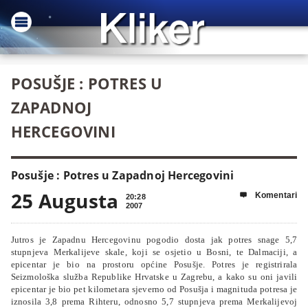
POSUŠJE : POTRES U
ZAPADNOJ
HERCEGOVINI
Posušje : Potres u Zapadnoj Hercegovini
25 Augusta
Komentari

20:28
2007
Jutros je Zapadnu Hercegovinu pogodio dosta jak potres snage 5,7
stupnjeva Merkalijeve skale, koji se osjetio u Bosni, te Dalmaciji, a
epicentar je bio na prostoru općine Posušje. Potres je registrirala
Seizmološka služba Republike Hrvatske u Zagrebu, a kako su oni javili
epicentar je bio pet kilometara sjeverno od Posušja i magnituda potresa je
iznosila 3,8 prema Rihteru, odnosno 5,7 stupnjeva prema Merkalijevoj