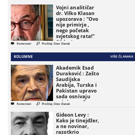
Vojni analitičar
dr. Vilko Klasan
upozorava : “Ovo
nije primirje ,
nego početak
svjetskog rata!”
(Video)


Komentari
Pročitaj čitav članak
KOLUMNE
VIŠE ČLANAKA
Akademik Esad
Duraković : Zašto
Saudijska
Arabija, Turska i
Pakistan upravo
sada osnivaju
vojni savez?


Komentari
Pročitaj čitav članak
Gideon Levy :
Kako je tinejdžer,
a ne novinar,
razotkrio