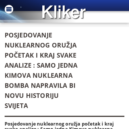
POSJEDOVANJE
NUKLEARNOG ORUŽJA
POČETAK I KRAJ SVAKE
ANALIZE : SAMO JEDNA
KIMOVA NUKLEARNA
BOMBA NAPRAVILA BI
NOVU HISTORIJU
SVIJETA
Posjedovanje nuklearnog oružja početak i kraj
svake analize : Samo jedna Kimova nuklearna