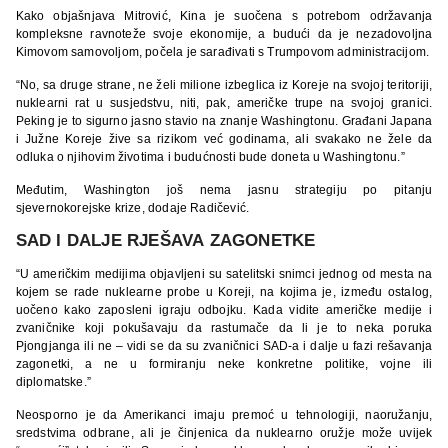
Kako objašnjava Mitrović, Kina je suočena s potrebom održavanja
kompleksne ravnoteže svoje ekonomije, a budući da je nezadovoljna
Kimovom samovoljom, počela je sarađivati s Trumpovom administracijom.
“No, sa druge strane, ne želi milione izbeglica iz Koreje na svojoj teritoriji,
nuklearni rat u susjedstvu, niti, pak, američke trupe na svojoj granici.
Peking je to sigurno jasno stavio na znanje Washingtonu. Građani Japana
i Južne Koreje žive sa rizikom već godinama, ali svakako ne žele da
odluka o njihovim životima i budućnosti bude doneta u Washingtonu.”
Međutim, Washington još nema jasnu strategiju po pitanju
sjevernokorejske krize, dodaje Radičević.
SAD I DALJE RJEŠAVA ZAGONETKE
“U američkim medijima objavljeni su satelitski snimci jednog od mesta na
kojem se rade nuklearne probe u Koreji, na kojima je, između ostalog,
uočeno kako zaposleni igraju odbojku. Kada vidite američke medije i
zvaničnike koji pokušavaju da rastumače da li je to neka poruka
Pjongjanga ili ne – vidi se da su zvaničnici SAD-a i dalje u fazi rešavanja
zagonetki, a ne u formiranju neke konkretne politike, vojne ili
diplomatske.”
Neosporno je da Amerikanci imaju premoć u tehnologiji, naoružanju,
sredstvima odbrane, ali je činjenica da nuklearno oružje može uvijek