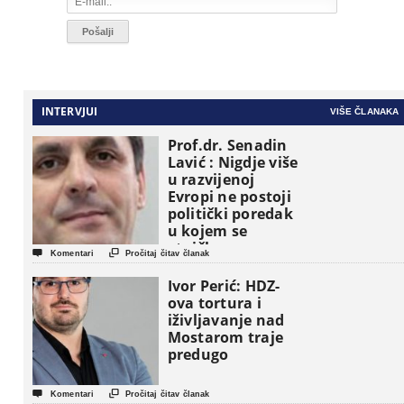
INTERVJUI
VIŠE ČLANAKA
Prof.dr. Senadin
Lavić : Nigdje više
u razvijenoj
Evropi ne postoji
politički poredak
u kojem se
etničke grupe


Komentari
Pročitaj čitav članak
pojavljuju kao
osnovne
Ivor Perić: HDZ-
političke jedinice
ova tortura i
iživljavanje nad
Mostarom traje
predugo


Komentari
Pročitaj čitav članak