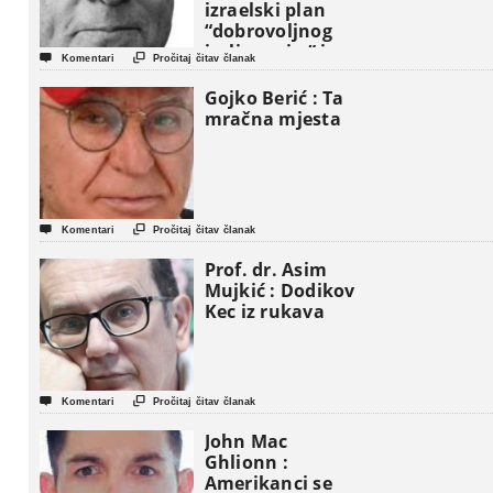
izraelski plan
“dobrovoljnog
iseljavanja ” iz


Komentari
Pročitaj čitav članak
Gaze
Gojko Berić : Ta
mračna mjesta


Komentari
Pročitaj čitav članak
Prof. dr. Asim
Mujkić : Dodikov
Kec iz rukava


Komentari
Pročitaj čitav članak
John Mac
Ghlionn :
Amerikanci se