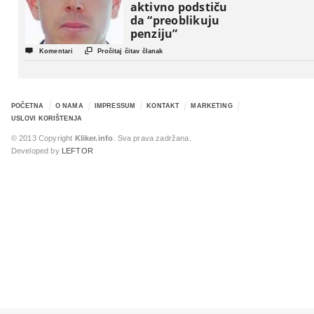
aktivno podstiču
da “preoblikuju
penziju”


Komentari
Pročitaj čitav članak
POČETNA
O NAMA
IMPRESSUM
KONTAKT
MARKETING
USLOVI KORIŠTENJA
© 2013 Copyright
Kliker.info
. Sva prava zadržana.
Developed by
LEFTOR