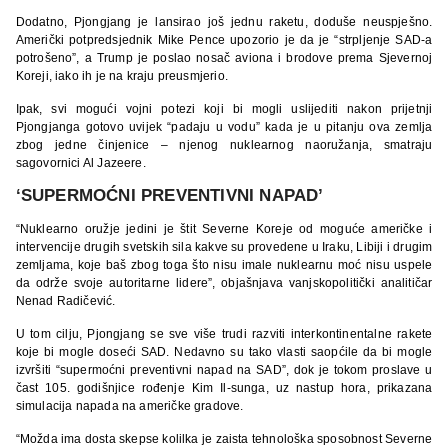
Dodatno, Pjongjang je lansirao još jednu raketu, doduše neuspješno.
Američki potpredsjednik Mike Pence upozorio je da je “strpljenje SAD-a
potrošeno”, a Trump je poslao nosač aviona i brodove prema Sjevernoj
Koreji, iako ih je na kraju preusmjerio.
Ipak, svi mogući vojni potezi koji bi mogli uslijediti nakon prijetnji
Pjongjanga gotovo uvijek “padaju u vodu” kada je u pitanju ova zemlja
zbog jedne činjenice – njenog nuklearnog naoružanja, smatraju
sagovornici Al Jazeere.
‘SUPERMOĆNI PREVENTIVNI NAPAD’
“Nuklearno oružje jedini je štit Severne Koreje od moguće američke i
intervencije drugih svetskih sila kakve su provedene u Iraku, Libiji i drugim
zemljama, koje baš zbog toga što nisu imale nuklearnu moć nisu uspele
da održe svoje autoritarne lidere”, objašnjava vanjskopolitički analitičar
Nenad Radičević.
U tom cilju, Pjongjang se sve više trudi razviti interkontinentalne rakete
koje bi mogle doseći SAD. Nedavno su tako vlasti saopćile da bi mogle
izvršiti “supermoćni preventivni napad na SAD”, dok je tokom proslave u
čast 105. godišnjice rođenje Kim Il-sunga, uz nastup hora, prikazana
simulacija napada na američke gradove.
“Možda ima dosta skepse kolilka je zaista tehnološka sposobnost Severne