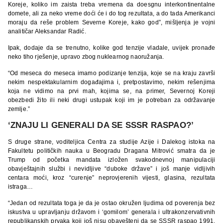
Koreje, koliko im zaista treba vremena da doesgnu interkontinentalne
domete, ali za neko vreme doći će i do tog rezultata, a do tada Amerikanci
moraju da reše problem Severne Koreje, kako god”, mišljenja je vojni
analitičar Aleksandar Radić.
Ipak, dodaje da se trenutno, kolike god tenzije vladale, uvijek pronađe
neko tiho rješenje, upravo zbog nuklearnog naoružanja.
“Od meseca do meseca imamo podizanje tenzija, koje se na kraju završi
nekim nespektakularnim događajima i, pretpostavimo, nekim rešenjima
koja ne vidimo na prvi mah, kojima se, na primer, Severnoj Koreji
obezbedi žito ili neki drugi ustupak koji im je potreban za održavanje
zemlje.”
‘ZNAJU LI GENERALI DA SE SSSR RASPAO?’
S druge strane, voditeljica Centra za studije Azije i Dalekog istoka na
Fakultetu političkih nauka u Beogradu Dragana Mitrović smatra da je
Trump od početka mandata izložen svakodnevnoj manipulaciji
obavještajnih službi i nevidljive “duboke države” i još manje vidljivih
centara moći, kroz “curenje” neprovjerenih vijesti, glasina, rezultata
istraga…
“Jedan od rezultata toga je da je ostao okružen ljudima od poverenja bez
iskustva u upravljanju državom i ‘gomilom’ generala i ultrakonzervativnih
republikanskih prvaka koji još nisu obavešteni da se SSSR raspao 1991.