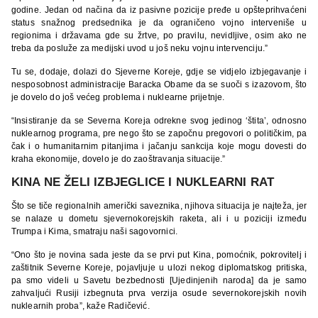
godine. Jedan od načina da iz pasivne pozicije pređe u opšteprihvaćeni
status snažnog predsednika je da ograničeno vojno interveniše u
regionima i državama gde su žrtve, po pravilu, nevidljive, osim ako ne
treba da posluže za medijski uvod u još neku vojnu intervenciju.”
Tu se, dodaje, dolazi do Sjeverne Koreje, gdje se vidjelo izbjegavanje i
nesposobnost administracije Baracka Obame da se suoči s izazovom, što
je dovelo do još većeg problema i nuklearne prijetnje.
“Insistiranje da se Severna Koreja odrekne svog jedinog ‘štita’, odnosno
nuklearnog programa, pre nego što se započnu pregovori o političkim, pa
čak i o humanitarnim pitanjima i jačanju sankcija koje mogu dovesti do
kraha ekonomije, dovelo je do zaoštravanja situacije.”
KINA NE ŽELI IZBJEGLICE I NUKLEARNI RAT
Što se tiče regionalnih američki saveznika, njihova situacija je najteža, jer
se nalaze u dometu sjevernokorejskih raketa, ali i u poziciji između
Trumpa i Kima, smatraju naši sagovornici.
“Ono što je novina sada jeste da se prvi put Kina, pomoćnik, pokrovitelj i
zaštitnik Severne Koreje, pojavljuje u ulozi nekog diplomatskog pritiska,
pa smo videli u Savetu bezbednosti [Ujedinjenih naroda] da je samo
zahvaljući Rusiji izbegnuta prva verzija osude severnokorejskih novih
nuklearnih proba”, kaže Radičević.