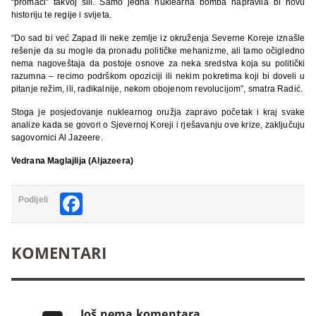
“promaći” takvoj sili. Samo jedna nuklearna bomba napravila bi novu
historiju te regije i svijeta.
“Do sad bi već Zapad ili neke zemlje iz okruženja Severne Koreje iznašle
rešenje da su mogle da pronađu političke mehanizme, ali tamo očigledno
nema nagoveštaja da postoje osnove za neka sredstva koja su politički
razumna – recimo podrškom opoziciji ili nekim pokretima koji bi doveli u
pitanje režim, ili, radikalnije, nekom obojenom revolucijom”, smatra Radić.
Stoga je posjedovanje nuklearnog oružja zapravo početak i kraj svake
analize kada se govori o Sjevernoj Koreji i rješavanju ove krize, zaključuju
sagovornici Al Jazeere.
Vedrana Maglajlija (Aljazeera)
Facebook
Podijeli
KOMENTARI
Još nema komentara