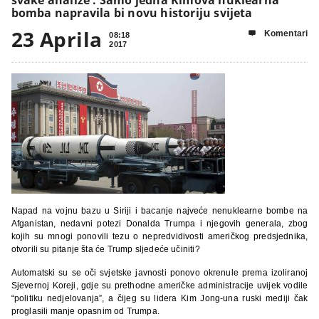
bomba napravila bi novu historiju svijeta
23 Aprila
Komentari

08:18
2017
Napad na vojnu bazu u Siriji i bacanje najveće nenuklearne bombe na
Afganistan, nedavni potezi Donalda Trumpa i njegovih generala, zbog
kojih su mnogi ponovili tezu o nepredvidivosti američkog predsjednika,
otvorili su pitanje šta će Trump sljedeće učiniti?
Automatski su se oči svjetske javnosti ponovo okrenule prema izoliranoj
Sjevernoj Koreji, gdje su prethodne američke administracije uvijek vodile
“politiku nedjelovanja”, a čijeg su lidera Kim Jong-una ruski mediji čak
proglasili manje opasnim od Trumpa.