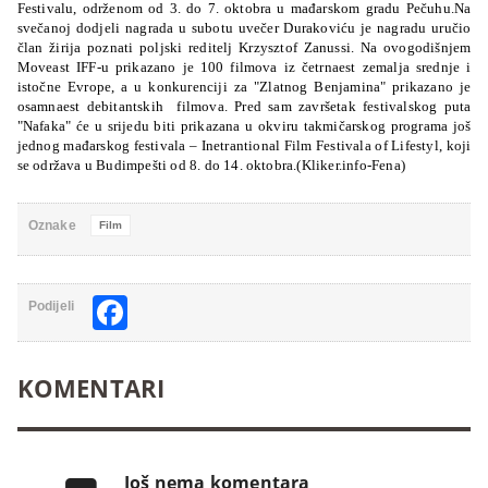
Festivalu, održenom od 3. do 7. oktobra u mađarskom gradu Pečuhu.Na
svečanoj dodjeli nagrada u subotu uvečer Durakoviću je nagradu uručio
član žirija poznati poljski reditelj Krzysztof Zanussi. Na ovogodišnjem
Moveast IFF-u prikazano je 100 filmova iz četrnaest zemalja srednje i
istočne Evrope, a u konkurenciji za "Zlatnog Benjamina" prikazano je
osamnaest debitantskih
filmova. Pred sam završetak festivalskog puta
"Nafaka" će u srijedu biti prikazana u okviru takmičarskog programa još
jednog mađarskog festivala – Inetrantional Film Festivala of Lifestyl, koji
se održava u Budimpešti od 8. do 14. oktobra.(Kliker.info-Fena)
Oznake
Film
Facebook
Podijeli
KOMENTARI
Još nema komentara