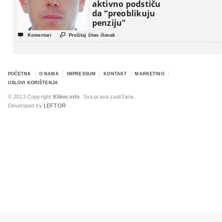
aktivno podstiču
da “preoblikuju
penziju”


Komentari
Pročitaj čitav članak
POČETNA
O NAMA
IMPRESSUM
KONTAKT
MARKETING
USLOVI KORIŠTENJA
© 2013 Copyright
Kliker.info
. Sva prava zadržana.
Developed by
LEFTOR