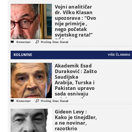
Vojni analitičar
dr. Vilko Klasan
upozorava : “Ovo
nije primirje ,
nego početak
svjetskog rata!”
(Video)


Komentari
Pročitaj čitav članak
KOLUMNE
VIŠE ČLANAKA
Akademik Esad
Duraković : Zašto
Saudijska
Arabija, Turska i
Pakistan upravo
sada osnivaju
vojni savez?


Komentari
Pročitaj čitav članak
Gideon Levy :
Kako je tinejdžer,
a ne novinar,
razotkrio