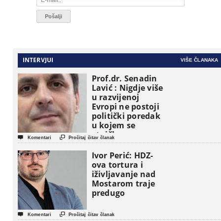
INTERVJUI
VIŠE ČLANAKA
Prof.dr. Senadin
Lavić : Nigdje više
u razvijenoj
Evropi ne postoji
politički poredak
u kojem se
etničke grupe


Komentari
Pročitaj čitav članak
pojavljuju kao
osnovne
Ivor Perić: HDZ-
političke jedinice
ova tortura i
iživljavanje nad
Mostarom traje
predugo


Komentari
Pročitaj čitav članak