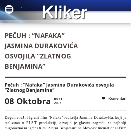
PEČUH : “NAFAKA”
JASMINA DURAKOVIĆA
OSVOJILA “ZLATNOG
BENJAMINA”
Pečuh : “Nafaka” Jasmina Durakovića osvojila
“Zlatnog Benjamina”
08 Oktobra
Komentari

08:11
2007
Dugometražni igrani film "Nafaka" reditelja Jasmina Durakovića, koji je
realiziran u F.I.S.T. produkciji, osvojio je glavnu nagradu za najbolji
dugometražni igrani film "Zlatni Benjamin" na Moveast Inernational Film