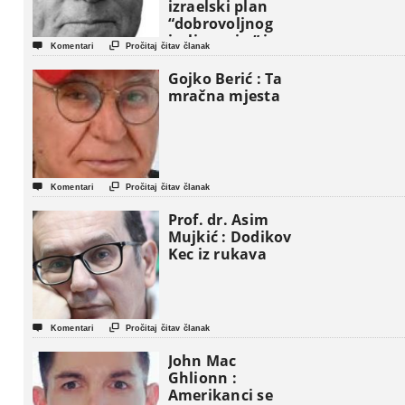
izraelski plan
“dobrovoljnog
iseljavanja ” iz


Komentari
Pročitaj čitav članak
Gaze
Gojko Berić : Ta
mračna mjesta


Komentari
Pročitaj čitav članak
Prof. dr. Asim
Mujkić : Dodikov
Kec iz rukava


Komentari
Pročitaj čitav članak
John Mac
Ghlionn :
Amerikanci se