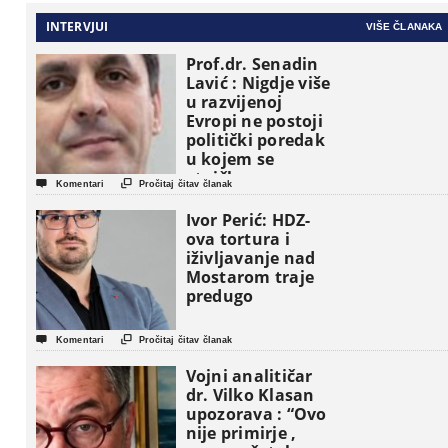
INTERVJUI
VIŠE ČLANAKA
Prof.dr. Senadin
Lavić : Nigdje više
u razvijenoj
Evropi ne postoji
politički poredak
u kojem se
etničke grupe


Komentari
Pročitaj čitav članak
pojavljuju kao
osnovne
Ivor Perić: HDZ-
političke jedinice
ova tortura i
iživljavanje nad
Mostarom traje
predugo


Komentari
Pročitaj čitav članak
Vojni analitičar
dr. Vilko Klasan
upozorava : “Ovo
nije primirje ,