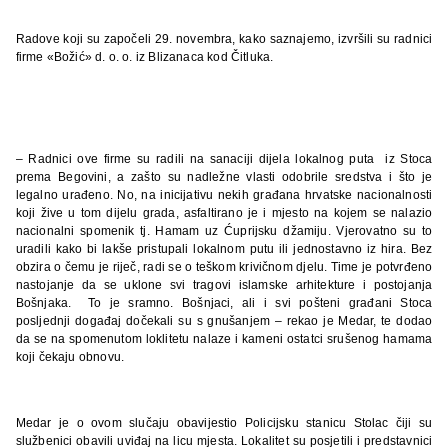
Radove koji su započeli 29. novembra, kako saznajemo, izvršili su radnici
firme «Božić» d. o. o. iz Blizanaca kod Čitluka.
– Radnici ove firme su radili na sanaciji dijela lokalnog puta
iz Stoca
prema Begovini, a zašto su nadležne vlasti odobrile sredstva i što je
legalno urađeno. No, na inicijativu nekih građana hrvatske nacionalnosti
koji žive u tom dijelu grada, asfaltirano je i mjesto na kojem se nalazio
nacionalni spomenik tj. Hamam uz Ćuprijsku džamiju. Vjerovatno su to
uradili kako bi lakše pristupali lokalnom putu ili jednostavno iz hira. Bez
obzira o čemu je riječ, radi se o teškom krivičnom djelu. Time je potvrđeno
nastojanje da se uklone svi tragovi islamske arhitekture i postojanja
Bošnjaka.
To je sramno. Bošnjaci, ali i svi pošteni građani Stoca
posljednji događaj dočekali su s gnušanjem – rekao je Medar, te dodao
da se na spomenutom loklitetu nalaze i kameni ostatci srušenog hamama
koji čekaju obnovu.
Medar je o ovom slučaju obavijestio Policijsku stanicu Stolac čiji su
službenici obavili uviđaj na licu mjesta. Lokalitet su posjetili i predstavnici