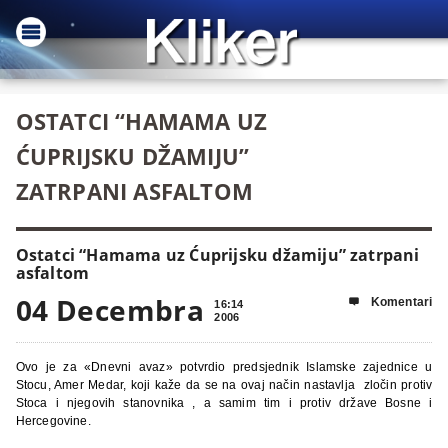
OSTATCI “HAMAMA UZ
ĆUPRIJSKU DŽAMIJU”
ZATRPANI ASFALTOM
Ostatci “Hamama uz Ćuprijsku džamiju” zatrpani
asfaltom
04 Decembra
Komentari

16:14
2006
Ovo je za «Dnevni avaz» potvrdio predsjednik Islamske zajednice u
Stocu, Amer Medar, koji kaže da se na ovaj način nastavlja
zločin protiv
Stoca i njegovih stanovnika , a samim tim i protiv države Bosne i
Hercegovine.