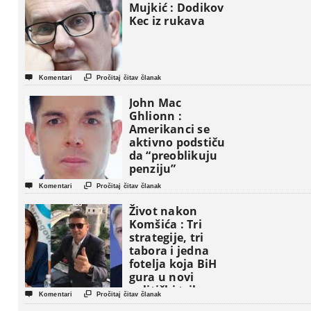
Mujkić : Dodikov
Kec iz rukava


Komentari
Pročitaj čitav članak
John Mac
Ghlionn :
Amerikanci se
aktivno podstiču
da “preoblikuju
penziju”


Komentari
Pročitaj čitav članak
Život nakon
Komšića : Tri
strategije, tri
tabora i jedna
fotelja koja BiH
gura u novi
politički triler


Komentari
Pročitaj čitav članak