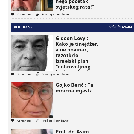
nego početak
svjetskog rata!”
(Video)


Komentari
Pročitaj čitav članak
KOLUMNE
VIŠE ČLANAKA
Gideon Levy :
Kako je tinejdžer,
a ne novinar,
razotkrio
izraelski plan
“dobrovoljnog
iseljavanja ” iz


Komentari
Pročitaj čitav članak
Gaze
Gojko Berić : Ta
mračna mjesta


Komentari
Pročitaj čitav članak
Prof. dr. Asim