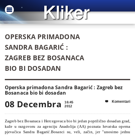
OPERSKA PRIMADONA
SANDRA BAGARIĆ :
ZAGREB BEZ BOSANACA
BIO BI DOSADAN
Operska primadona Sandra Bagarić : Zagreb bez
Bosanaca bio bi dosadan
08 Decembra
Komentari

16:45
2012
Zagreb bez Bosanaca i Hercegovaca bio bi jedan poprilično dosadan grad,
kaže u razgovoru za agenciju Anadolija (AA) poznata hrvatska operna
pjevačica Sandra Bagarić.Bosanci su, veli, začin, jer "unosimo jednu