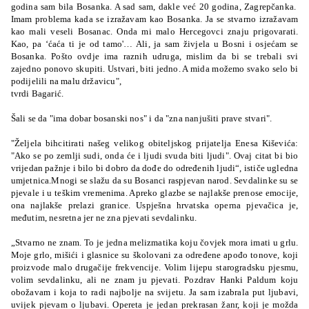
godina sam bila Bosanka. A sad sam, dakle već 20 godina, Zagrepčanka.
Imam problema kada se izražavam kao Bosanka. Ja se stvarno izražavam
kao mali veseli Bosanac. Onda mi malo Hercegovci znaju prigovarati.
Kao, pa ‘ćaća ti je od tamo'… Ali, ja sam živjela u Bosni i osjećam se
Bosanka. Pošto ovdje ima raznih udruga, mislim da bi se trebali svi
zajedno ponovo skupiti. Ustvari, biti jedno. A mida možemo svako selo bi
podijelili na malu državicu",
tvrdi Bagarić.
Šali se da "ima dobar bosanski nos" i da "zna nanjušiti prave stvari".
"Željela bihcitirati našeg velikog obiteljskog prijatelja Enesa Kiševića:
"Ako se po zemlji sudi, onda će i ljudi svuda biti ljudi". Ovaj citat bi bio
vrijedan pažnje i bilo bi dobro da dođe do određenih ljudi“, ističe ugledna
umjetnica.Mnogi se slažu da su Bosanci raspjevan narod. Sevdalinke su se
pjevale i u teškim vremenima. Apreko glazbe se najlakše prenose emocije,
ona najlakše prelazi granice. Uspješna hrvatska operna pjevačica je,
međutim, nesretna jer ne zna pjevati sevdalinku.
„Stvarno ne znam. To je jedna melizmatika koju čovjek mora imati u grlu.
Moje grlo, mišići i glasnice su školovani za određene apođo tonove, koji
proizvode malo drugačije frekvencije. Volim lijepu starogradsku pjesmu,
volim sevdalinku, ali ne znam ju pjevati. Pozdrav Hanki Paldum koju
obožavam i koja to radi najbolje na svijetu. Ja sam izabrala put ljubavi,
uvijek pjevam o ljubavi. Opereta je jedan prekrasan žanr, koji je možda