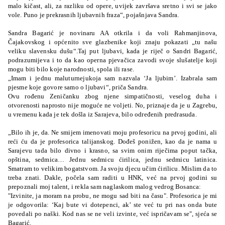
malo kičast, ali, za razliku od opere, uvijek završava sretno i svi se jako
vole. Puno je prekrasnih ljubavnih fraza“, pojašnjava Sandra.
Sandra Bagarić je novinaru AA otkrila i da voli Rahmanjinova,
Čajakovskog i općenito sve glazbenike koji znaju pokazati „tu našu
veliku slavensku dušu“.Taj put ljubavi, kada je riječ o Sandri Bagarić,
podrazumijeva i to da kao operna pjevačica zavodi svoje slušatelje koji
mogu biti bilo koje narodnosti, spola ili rase.
„Imam i jednu maluturnejukoja sam nazvala ‘Ja ljubim’. Izabrala sam
pjesme koje govore samo o ljubavi“, priča Sandra.
Ovu rođenu Zeničanku zbog njene simpatičnosti, veselog duha i
otvorenosti naprosto nije moguće ne voljeti. No, priznaje da je u Zagrebu,
u vremenu kada je tek došla iz Sarajeva, bilo određenih predrasuda.
„Bilo ih je, da. Ne smijem imenovati moju profesoricu na prvoj godini, ali
reći ću da je profesorica talijanskog. Dođeš ponižen, kao da je nama u
Sarajevu tada bilo divno i krasno, sa svim onim riječima poput tačka,
opština, sedmica… Jednu sedmicu ćirilica, jednu sedmicu latinica.
Smatram to velikim bogatstvom. Ja svoju djecu učim ćirilicu. Mislim da to
treba znati. Dakle, počela sam raditi u HNK, već na prvoj godini su
prepoznali moj talent, i rekla sam naglaskom malog vedrog Bosanca:
"Izvinite, ja moram na probu, ne mogu sad biti na času". Profesorica je mi
je odgovorila: ‘Kaj bute vi dotepenci, ak’ ste već tu pri nas onda bute
povedali po naški. Kod nas se ne veli izvinte, već ispričavam se", sjeća se
Bagarić.