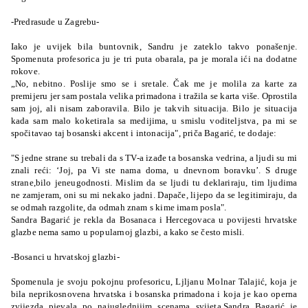
-Predrasude u Zagrebu-
Iako je uvijek bila buntovnik, Sandru je zateklo takvo ponašenje.
Spomenuta profesorica ju je tri puta obarala, pa je morala ići na dodatne
rokove.
„No, nebitno. Poslije smo se i sretale. Čak me je molila za karte za
premijeru jer sam postala velika primadona i tražila se karta više. Oprostila
sam joj, ali nisam zaboravila. Bilo je takvih situacija. Bilo je situacija
kada sam malo koketirala sa medijima, u smislu voditeljstva, pa mi se
spočitavao taj bosanski akcent i intonacija", priča Bagarić, te dodaje:
"S jedne strane su trebali da s TV-a izađe ta bosanska vedrina, a ljudi su mi
znali reći: ‘Joj, pa Vi ste nama doma, u dnevnom boravku’. S druge
strane,bilo jeneugodnosti. Mislim da se ljudi tu deklariraju, tim ljudima
ne zamjeram, oni su mi nekako jadni. Dapače, lijepo da se legitimiraju, da
se odmah razgolite, da odmah znam s kime imam posla".
Sandra Bagarić je rekla da Bosanaca i Hercegovaca u povijesti hrvatske
glazbe nema samo u popularnoj glazbi, a kako se često misli.
-Bosanci u hrvatskoj glazbi-
Spomenula je svoju pokojnu profesoricu, Ljljanu Molnar Talajić, koja je
bila neprikosnovena hrvatska i bosanska primadona i koja je kao operna
zvijezda pjevala po najuglednijim scenama svijeta.Sandra Bagarić je