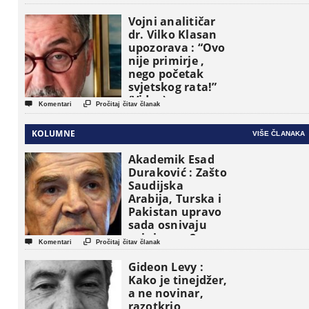
Vojni analitičar
dr. Vilko Klasan
upozorava : “Ovo
nije primirje ,
nego početak
svjetskog rata!”
(Video)


Komentari
Pročitaj čitav članak
KOLUMNE
VIŠE ČLANAKA
Akademik Esad
Duraković : Zašto
Saudijska
Arabija, Turska i
Pakistan upravo
sada osnivaju
vojni savez?


Komentari
Pročitaj čitav članak
Gideon Levy :
Kako je tinejdžer,
a ne novinar,
razotkrio