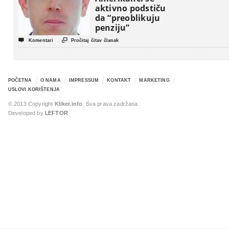
aktivno podstiču
da “preoblikuju
penziju”


Komentari
Pročitaj čitav članak
POČETNA
O NAMA
IMPRESSUM
KONTAKT
MARKETING
USLOVI KORIŠTENJA
© 2013 Copyright
Kliker.info
. Sva prava zadržana.
Developed by
LEFTOR