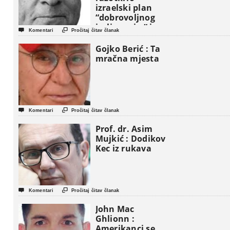
izraelski plan
“dobrovoljnog
iseljavanja ” iz


Komentari
Pročitaj čitav članak
Gaze
Gojko Berić : Ta
mračna mjesta


Komentari
Pročitaj čitav članak
Prof. dr. Asim
Mujkić : Dodikov
Kec iz rukava


Komentari
Pročitaj čitav članak
John Mac
Ghlionn :
Amerikanci se