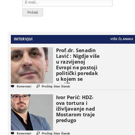
INTERVJUI
VIŠE ČLANAKA
Prof.dr. Senadin
Lavić : Nigdje više
u razvijenoj
Evropi ne postoji
politički poredak
u kojem se
etničke grupe


Komentari
Pročitaj čitav članak
pojavljuju kao
osnovne
Ivor Perić: HDZ-
političke jedinice
ova tortura i
iživljavanje nad
Mostarom traje
predugo


Komentari
Pročitaj čitav članak