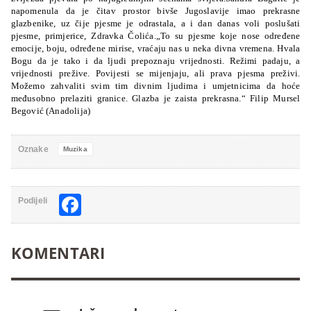
napomenula da je čitav prostor bivše Jugoslavije imao prekrasne
glazbenike, uz čije pjesme je odrastala, a i dan danas voli poslušati
pjesme, primjerice, Zdravka Čolića.„To su pjesme koje nose određene
emocije, boju, određene mirise, vraćaju nas u neka divna vremena. Hvala
Bogu da je tako i da ljudi prepoznaju vrijednosti. Režimi padaju, a
vrijednosti prežive. Povijesti se mijenjaju, ali prava pjesma preživi.
Možemo zahvaliti svim tim divnim ljudima i umjetnicima da hoće
međusobno prelaziti granice. Glazba je zaista prekrasna.“ Filip Mursel
Begović (Anadolija)
Oznake
Muzika
Facebook
Podijeli
KOMENTARI