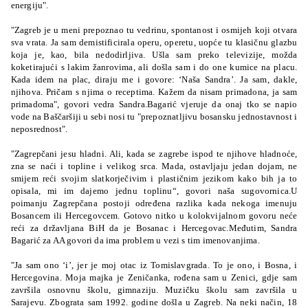
energiju".
"Zagreb je u meni prepoznao tu vedrinu, spontanost i osmijeh koji otvara
sva vrata. Ja sam demistificirala operu, operetu, uopće tu klasičnu glazbu
koja je, kao, bila nedodirljiva. Ušla sam preko televizije, možda
koketirajući s lakim žanrovima, ali došla sam i do one kumice na placu.
Kada idem na plac, diraju me i govore: ‘Naša Sandra’. Ja sam, dakle,
njihova. Pričam s njima o receptima. Kažem da nisam primadona, ja sam
primadoma", govori vedra Sandra.Bagarić vjeruje da onaj tko se napio
vode na Baščaršiji u sebi nosi tu "prepoznatljivu bosansku jednostavnost i
neposrednost".
"Zagrepčani jesu hladni. Ali, kada se zagrebe ispod te njihove hladnoće,
zna se naći i topline i velikog srca. Mada, ostavljaju jedan dojam, ne
smijem reći svojim slatkorječivim i plastičnim jezikom kako bih ja to
opisala, mi im dajemo jednu toplinu“, govori naša sugovornica.U
poimanju Zagrepčana postoji određena razlika kada nekoga imenuju
Bosancem ili Hercegovcem. Gotovo nitko u kolokvijalnom govoru neće
reći za državljana BiH da je Bosanac i Hercegovac.Međutim, Sandra
Bagarić za AA govori da ima problem u vezi s tim imenovanjima.
"Ja sam ono ‘i’, jer je moj otac iz Tomislavgrada. To je ono, i Bosna, i
Hercegovina. Moja majka je Zeničanka, rođena sam u Zenici, gdje sam
završila osnovnu školu, gimnaziju. Muzičku školu sam završila u
Sarajevu. Zbograta sam 1992. godine došla u Zagreb. Na neki način, 18