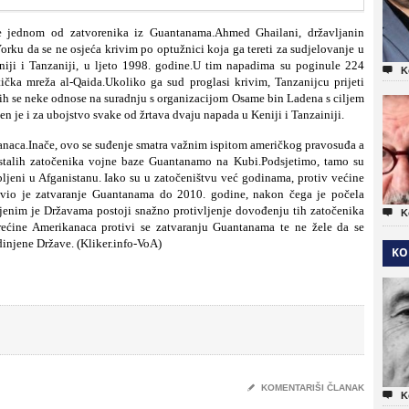
 jednom od zatvorenika iz Guantanama.Ahmed Ghailani, državljanin
rku da se ne osjeća krivim po optužnici koja ga tereti za sudjelovanje u
iji i Tanzaniji, u ljeto 1998. godine.U tim napadima su poginule 224

K
ička mreža al-Qaida.Ukoliko ga sud proglasi krivim, Tanzanijcu prijeti
ih se neke odnose na suradnju s organizacijom Osame bin Ladena s ciljem
n je i za ubojstvo svake od žrtava dvaju napada u Keniji i Tanzainiji.
naca.Inače, ovo se suđenje smatra važnim ispitom američkog pravosuđa a
stalih zatočenika vojne baze Guantanamo na Kubi.Podsjetimo, tamo su
ljeni u Afganistanu. Iako su u zatočeništvu već godinama, protiv većine
avio je zatvaranje Guantanama do 2010. godine, nakon čega je počela
njenim je Državama postoji snažno protivljenje dovođenju tih zatočenika

K
 trećine Amerikanaca protivi se zatvaranju Guantanama te ne žele da se
injene Države. (Kliker.info-VoA)
KO
✎
KOMENTARIŠI ČLANAK

K