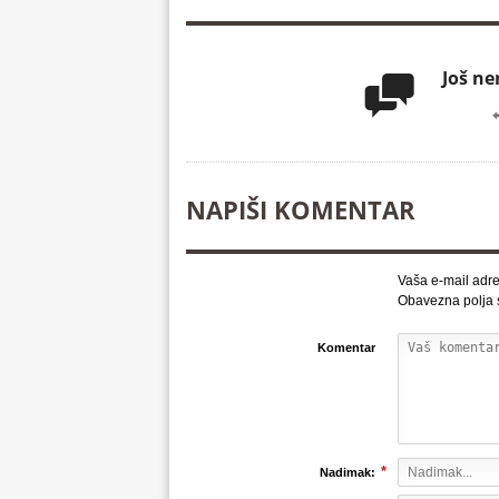
Još n

NAPIŠI KOMENTAR
Vaša e-mail adre
Obavezna polja
Komentar
*
Nadimak: