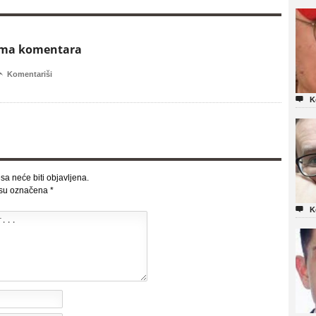
ema komentara

Komentariši

K
sa neće biti objavljena.
 su označena
*

K