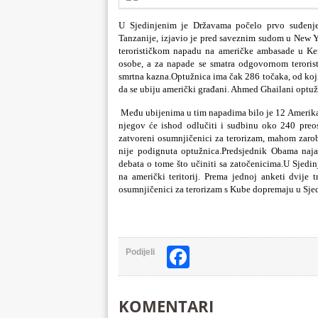
U Sjedinjenim je Državama počelo prvo suđenje
Tanzanije, izjavio je pred saveznim sudom u New Yo
terorističkom napadu na američke ambasade u Ken
osobe, a za napade se smatra odgovornom terorist
smrtna kazna.Optužnica ima čak 286 točaka, od koj
da se ubiju američki građani. Ahmed Ghailani optuže
Među ubijenima u tim napadima bilo je 12 Amerika
njegov će ishod odlučiti i sudbinu oko 240 preo
zatvoreni osumnjičenici za terorizam, mahom zarob
nije podignuta optužnica.Predsjednik Obama naj
debata o tome što učiniti sa zatočenicima.U Sjedi
na američki teritorij. Prema jednoj anketi dvije
osumnjičenici za terorizam s Kube dopremaju u Sjed
Facebook
Podijeli
KOMENTARI