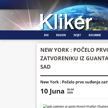
BIH
REGION
SVIJET
KOLUMNE
NEW YORK : POČELO PRV
ZATVORENIKU IZ GUANTA
SAD
New York : Počelo prvo suđenje za
10 Juna
05:04
2009