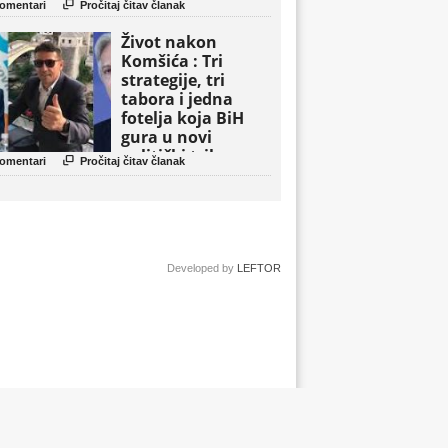

omentari
Pročitaj čitav članak
Život nakon
Komšića : Tri
strategije, tri
tabora i jedna
fotelja koja BiH
gura u novi
politički triler

omentari
Pročitaj čitav članak
Developed by
LEFTOR