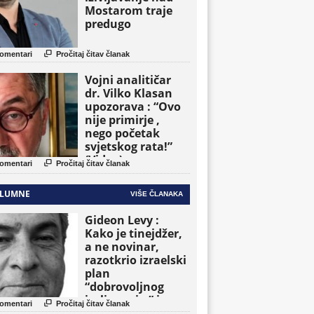
Mostarom traje
predugo

omentari
Pročitaj čitav članak
Vojni analitičar
dr. Vilko Klasan
upozorava : “Ovo
nije primirje ,
nego početak
svjetskog rata!”
(Video)

omentari
Pročitaj čitav članak
LUMNE
VIŠE ČLANAKA
Gideon Levy :
Kako je tinejdžer,
a ne novinar,
razotkrio izraelski
plan
“dobrovoljnog
iseljavanja ” iz

omentari
Pročitaj čitav članak
Gaze