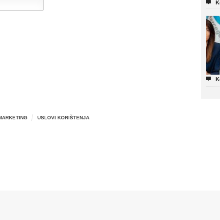

K

K
MARKETING
USLOVI KORIŠTENJA