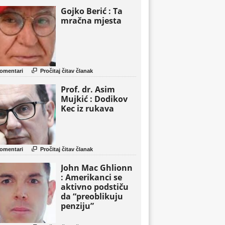
Gojko Berić : Ta
mračna mjesta

omentari
Pročitaj čitav članak
Prof. dr. Asim
Mujkić : Dodikov
Kec iz rukava

omentari
Pročitaj čitav članak
John Mac Ghlionn
: Amerikanci se
aktivno podstiču
da “preoblikuju
penziju”