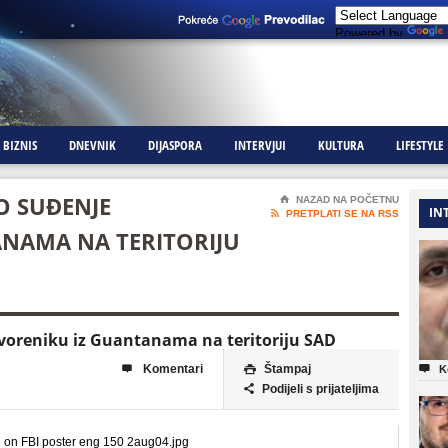
Powered by
BIZNIS
DNEVNIK
DIJASPORA
INTERVJUI
KULTURA
LIFESTYLE
O SUĐENJE
⌂
NAZAD NA POČETNU
IN

PRETPLATI SE NA RSS
NAMA NA TERITORIJU
tvoreniku iz Guantanama na teritoriju SAD
Komentari
Štampaj



K
Podijeli s prijateljima
