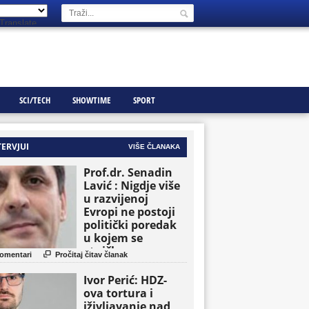
Translate
SCI/TECH
SHOWTIME
SPORT
TERVJUI
VIŠE ČLANAKA
Prof.dr. Senadin
Lavić : Nigdje više
u razvijenoj
Evropi ne postoji
politički poredak
u kojem se
etničke grupe

omentari
Pročitaj čitav članak
pojavljuju kao
osnovne političke
Ivor Perić: HDZ-
jedinice
ova tortura i
iživljavanje nad