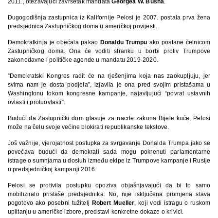
2011., otežavajući završetak mandata
Georgea W. Busha
.
Dugogodišnja zastupnica iz Kalifornije Pelosi je 2007. postala prva žena
predsjednica Zastupničkog doma u američkoj povijesti.
Demokratkinja je obećala pakao
Donaldu Trumpu
ako postane čelnicom
Zastupničkog doma. Ona će voditi stranku u borbi protiv Trumpove
zakonodavne i političke agende u mandatu 2019-2020.
“Demokratski Kongres radit će na rješenjima koja nas zaokupljuju, jer
svima nam je dosta podjela”, izjavila je ona pred svojim pristašama u
Washingtonu tokom kongresne kampanje, najavljujući “povrat ustavnih
ovlasti i protuovlasti”.
Budući da Zastupnički dom glasuje za nacrte zakona Bijele kuće, Pelosi
može na čelu svoje većine blokirati republikanske tekstove.
Još važnije, vjerojatnost postupka za svrgavanje Donalda Trumpa jako se
povećava budući da demokrati sada mogu pokrenuti parlamentarne
istrage o sumnjama u dosluh između ekipe iz Trumpove kampanje i Rusije
u predsjedničkoj kampanji 2016.
Pelosi se protivila postupku opoziva objašnjavajući da bi to samo
mobiliziralo pristaše predsjednika. No, nije isključena promjena stava
pogotovo ako posebni tužitelj
Robert Mueller
, koji vodi istragu o ruskom
uplitanju u američke izbore, predstavi konkretne dokaze o krivici.