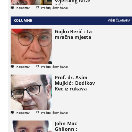
svjetskog rata!”
(Video)


Komentari
Pročitaj čitav članak
KOLUMNE
VIŠE ČLANAKA
Gojko Berić : Ta
mračna mjesta


Komentari
Pročitaj čitav članak
Prof. dr. Asim
Mujkić : Dodikov
Kec iz rukava


Komentari
Pročitaj čitav članak
John Mac
Ghlionn :