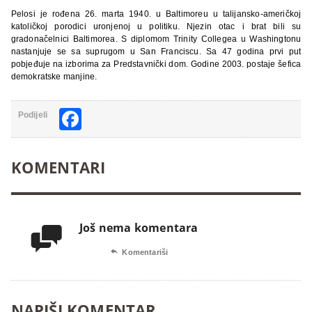
Pelosi je rođena 26. marta 1940. u Baltimoreu u talijansko-američkoj
katoličkoj porodici uronjenoj u politiku. Njezin otac i brat bili su
gradonačelnici Baltimorea. S diplomom Trinity Collegea u Washingtonu
nastanjuje se sa suprugom u San Franciscu. Sa 47 godina prvi put
pobjeđuje na izborima za Predstavnički dom. Godine 2003. postaje šefica
demokratske manjine.
Facebook
Podijeli
KOMENTARI
Još nema komentara


Komentariši
NAPIŠI KOMENTAR