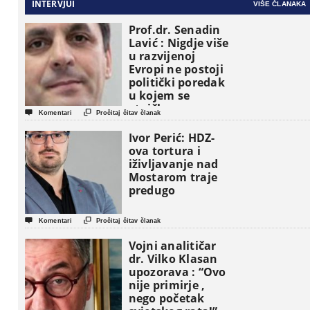
INTERVJUI
VIŠE ČLANAKA
Prof.dr. Senadin
Lavić : Nigdje više
u razvijenoj
Evropi ne postoji
politički poredak
u kojem se
etničke grupe


Komentari
Pročitaj čitav članak
pojavljuju kao
osnovne
Ivor Perić: HDZ-
političke jedinice
ova tortura i
iživljavanje nad
Mostarom traje
predugo


Komentari
Pročitaj čitav članak
Vojni analitičar
dr. Vilko Klasan
upozorava : “Ovo
nije primirje ,
nego početak