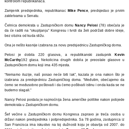
kontrolom republikanaca.
Zamjenik predsjednika, republikanac
Mike Pence
, predsjedao je prvim
zakletvama u Senatu.
Čelnica demokrata u Zastupničkom domu
Nancy Pelosi
(78) obećala je
da će raditi na “okupljanju” Kongresu i tvrdi da želi podržati dobre ideje,
bez obzira od kuda stižu.
Ona je nešto kasnije izabrana za novu predsjednicu Zastupničkog doma.
Pelosi je dobila 220 glasova, a republikanski zastupnik
Kevin
McCarthy
192 glasa. Nekolicina drugih dobila je preostale glasove u
Zastupničkom domu koji ima 435 mjesta.
“Nemamo iluzije, naš posao neće biti lak”, kazala je ona nakon što je
izabrana za predsjednicu Zastupničkog doma. “Međutim, obećajemo da
ćemo se međusobno poštovati i da ćemo poštivati istinu i onda kada se ne
budemo slagali.”
Nancy Pelosi postala je najmoćnija žena američke politike nakon pobjede
demokrata u Zastupničkom domu.
Šef većine u Zastupničkom domu Kongresa zapravo je treća osoba u
državi nakon predsjednika i potpredsjednika. Sa 78 godina, zastupnica iz
San Francisca ima iskustvo na toj dužnosti koju je obavlja od 2007. do