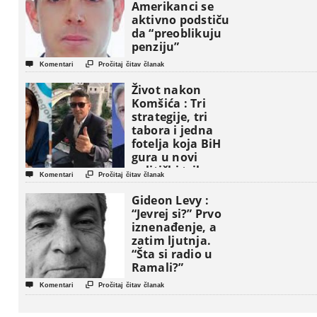
Amerikanci se
aktivno podstiču
da “preoblikuju
penziju”


Komentari
Pročitaj čitav članak
Život nakon
Komšića : Tri
strategije, tri
tabora i jedna
fotelja koja BiH
gura u novi
politički triler


Komentari
Pročitaj čitav članak
Gideon Levy :
“Jevrej si?” Prvo
iznenađenje, a
zatim ljutnja.
“Šta si radio u
Ramali?”


Komentari
Pročitaj čitav članak