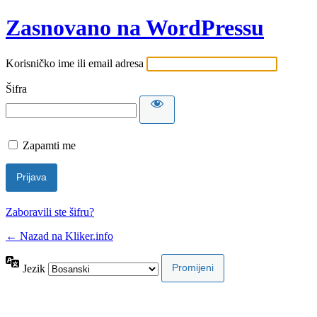
Zasnovano na WordPressu
Korisničko ime ili email adresa
Šifra
Zapamti me
Zaboravili ste šifru?
← Nazad na Kliker.info
Jezik