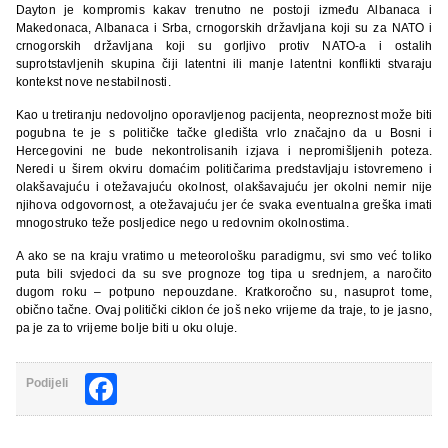
Dayton je kompromis kakav trenutno ne postoji između Albanaca i
Makedonaca, Albanaca i Srba, crnogorskih državljana koji su za NATO i
crnogorskih državljana koji su gorljivo protiv NATO-a i ostalih
suprotstavljenih skupina čiji latentni ili manje latentni konflikti stvaraju
kontekst nove nestabilnosti.
Kao u tretiranju nedovoljno oporavljenog pacijenta, neopreznost može biti
pogubna te je s političke tačke gledišta vrlo značajno da u Bosni i
Hercegovini ne bude nekontrolisanih izjava i nepromišljenih poteza.
Neredi u širem okviru domaćim političarima predstavljaju istovremeno i
olakšavajuću i otežavajuću okolnost, olakšavajuću jer okolni nemir nije
njihova odgovornost, a otežavajuću jer će svaka eventualna greška imati
mnogostruko teže posljedice nego u redovnim okolnostima.
A ako se na kraju vratimo u meteorološku paradigmu, svi smo već toliko
puta bili svjedoci da su sve prognoze tog tipa u srednjem, a naročito
dugom roku – potpuno nepouzdane. Kratkoročno su, nasuprot tome,
obično tačne. Ovaj politički ciklon će još neko vrijeme da traje, to je jasno,
pa je za to vrijeme bolje biti u oku oluje.
Facebook
Podijeli