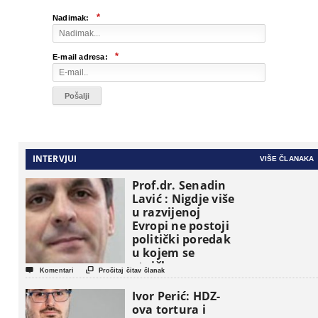
*
Nadimak:
*
E-mail adresa:
INTERVJUI
VIŠE ČLANAKA
Prof.dr. Senadin
Lavić : Nigdje više
u razvijenoj
Evropi ne postoji
politički poredak
u kojem se
etničke grupe


Komentari
Pročitaj čitav članak
pojavljuju kao
osnovne
Ivor Perić: HDZ-
političke jedinice
ova tortura i