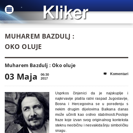
MUHAREM BAZDULJ :
OKO OLUJE
Muharem Bazdulj : Oko oluje
03 Maja
Komentari

06:30
2017
Usprkos činjenici da je najskuplje i
najkrvavije platila ratni raspad Jugoslavije,
Bosna i Hercegovina se u poređenju s
nekim drugim dijelovima Balkana danas
može učiniti kao ostrvo stabilnosti.Postoje
fraze koje izvan svog originalnog konteksta
steknu neobičnu i nesvakidašnju simboličku
snagu.