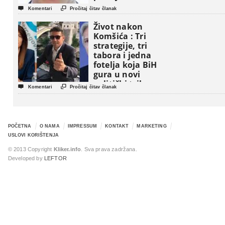


Komentari
Pročitaj čitav članak
Život nakon
Komšića : Tri
strategije, tri
tabora i jedna
fotelja koja BiH
gura u novi
politički triler


Komentari
Pročitaj čitav članak
POČETNA
O NAMA
IMPRESSUM
KONTAKT
MARKETING
USLOVI KORIŠTENJA
© 2013 Copyright
Kliker.info
. Sva prava zadržana.
Developed by
LEFTOR