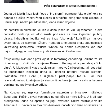
Piše : Muharem Bazdulj (Oslobođenje)
Jedna od takvih fraza jest i “eye of the storm”, odnosno “oko oluje” koja se
odnosi na oštro zaokruženu cjelinu u središtu jakog tropskog ciklona, a
unutar koje, naoko paradoksalno, vlada mirno vrijeme.
Na satelitskim snimcima velikih ciklona jasno se vidi taj fenomen, a ovo
centralno područje vizuelno zaista podsjeća na oko. Ogroman je broj
pisaca i drugih umjetnika koji su frazu “oko oluje” koristili za naslove
svojih djela: od slavnog režisera Ronalda Emmericha preko australijskog
književnog nobelovca Patricka Whitea do benda Scorpions kod nas
najpoznatijeg po onoj bizarnoj odi Perestrojki i Gorbačovu.
Čovjeku koji ovih dana prati vijesti sa famoznog Zapadnog Balkana zaista
bi se moglo učiniti da na njemu Bosna i Hercegovina predstavlja “oko
oluje”. U Makedoniji vlada svojevrstan haos već mjesecima, ali događaji
od posljednjih nekoliko dana su donijeli potpuni raspad sistema.
Skupština Crne Gore je izglasala pristupanje NATO-u, ali bez
referendumskog izjašnjavanja stanovništva koje je prema svim anketama
dominantno protiv ovakve odluke.
Na Kosovu se, usprkos formalnom napretku u briselskom dijalogu
Beograda i Prištine stvari već dugo ne odmiču sa mrtve tačke. U Srbiji pak
predsjednik jedne od opština na jugu otvoreno zaziva stvaranje velike
Albanije. U Hrvatskoj se frka oko Agrokora počela vrlo brzo odražavati na