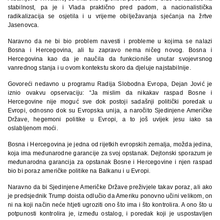
stabilnost, pa je i Vlada praktično pred padom, a nacionalistička
radikalizacija se osjetila i u vrijeme obilježavanja sjećanja na žrtve
Jasenovca.
Naravno da ne bi bio problem navesti i probleme u kojima se nalazi
Bosna i Hercegovina, ali tu zapravo nema ničeg novog. Bosna i
Hercegovina kao da je naučila da funkcioniše unutar svojevrsnog
vanrednog stanja i u ovom kontekstu skoro da djeluje najstabilnije.
Govoreći nedavno u programu Radija Slobodna Evropa, Dejan Jović je
iznio ovakvu opservaciju: “Ja mislim da nikakav raspad Bosne i
Hercegovine nije moguć sve dok postoji sadašnji politički poredak u
Evropi, odnosno dok su Evropska unija, a naročito Sjedinjene Američke
Države, hegemoni politike u Evropi, a to još uvijek jesu iako sa
oslabljenom moći.
Bosna i Hercegovina je jedna od rijetkih evropskih zemalja, možda jedina,
koja ima međunarodne garancije za svoj opstanak. Dejtonski sporazum je
međunarodna garancija za opstanak Bosne i Hercegovine i njen raspad
bio bi poraz američke politike na Balkanu i u Evropi.
Naravno da bi Sjedinjene Američke Države preživjele takav poraz, ali ako
je predsjednik Trump doista odlučio da Ameriku ponovno učini velikom, on
ni na koji način neće htjeti ugroziti ono što ima i što kontrolira. A ono što u
potpunosti kontrolira je, između ostalog, i poredak koji je uspostavljen