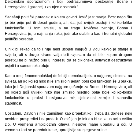
Dejtonskim sporazumom i koji podrazumijeva postojanje Bosne i
Hercegovine i garanciju za njen opstanak.”
Sadašnji politički poredak o kojem govori Jović jest manje čvrst nego što
je bio prije pet ili deset godina, ali, da, još uvijek postoji i koliko-toliko
funkcioniše. U tom smislu, a na tragu Jovićeve tvrdnje, Bosna i
Hercegovina je, u najmanju ruku, jednako stabilna kao i trenutni globalni
politički poredak.
Cinik bi rekao da to i nije neki uspjeh imajući u vidu kakvo je stanje u
svijetu, ali s druge strane valja biti svjestan da ni bilo kojem drugom
poretku ne bi nužno bilo u interesu da se ciklonska aktivnost destruktivno
osjeti i u samom oku oluje.
Kao u onoj fenomenološkoj definiciji demokratije kao najgoreg sistema na
svijetu, ali od kojeg niko nije smislio nijedan bolji koji funkcioniše u praksi,
tako je i Dejtonski sporazum najgore rješenje za Bosnu i Hercegovinu, ali
od kojeg (još uvijek) niko nije smislio nijedno bolje koje koliko-toliko
funkcioniše u praksi i osigurava mir, cjelovitost zemlje i stanovitu
stabilnost.
Uostalom, Dayton i nije zamišljen kao projekat koji treba da donese neki
neviđen prosperitet i napredak. Osmišljen je tek da bi se zaustavilo veliko
zlo. U vremenu ambicioznih ciljeva, njegove mane upadaju u oči. U
vremenu kad se poredak trese, upadljivije su njegove vrline.