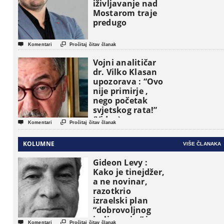
iživljavanje nad
Mostarom traje
predugo


Komentari
Pročitaj čitav članak
Vojni analitičar
dr. Vilko Klasan
upozorava : “Ovo
nije primirje ,
nego početak
svjetskog rata!”
(Video)


Komentari
Pročitaj čitav članak
KOLUMNE
VIŠE ČLANAKA
Gideon Levy :
Kako je tinejdžer,
a ne novinar,
razotkrio
izraelski plan
“dobrovoljnog
iseljavanja ” iz


Komentari
Pročitaj čitav članak