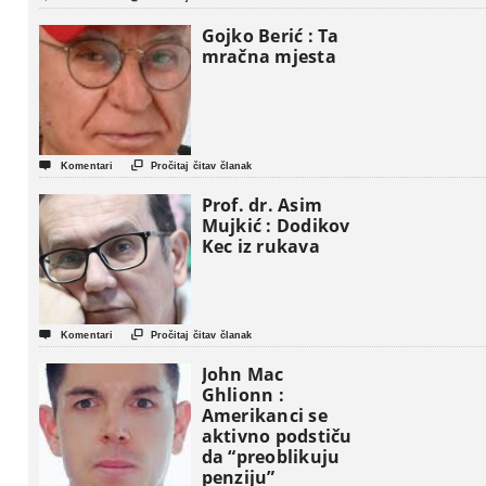
Gaze
Gojko Berić : Ta
mračna mjesta


Komentari
Pročitaj čitav članak
Prof. dr. Asim
Mujkić : Dodikov
Kec iz rukava


Komentari
Pročitaj čitav članak
John Mac
Ghlionn :
Amerikanci se
aktivno podstiču
da “preoblikuju
penziju”