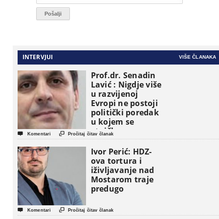
INTERVJUI
VIŠE ČLANAKA
Prof.dr. Senadin
Lavić : Nigdje više
u razvijenoj
Evropi ne postoji
politički poredak
u kojem se
etničke grupe


Komentari
Pročitaj čitav članak
pojavljuju kao
osnovne
Ivor Perić: HDZ-
političke jedinice
ova tortura i
iživljavanje nad
Mostarom traje
predugo


Komentari
Pročitaj čitav članak