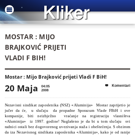
MOSTAR : MIJO
BRAJKOVIĆ PRIJETI
VLADI F BIH!
Mostar : Mijo Brajković prijeti Vladi F BiH!
20 Maja
Komentari

04:05
2008
Nezavisni sindikat zaposlenika (NSZ) «Aluminija» Mostar zaprijetio je
jučer da će, u slučaju da propadne Sporazum Vlade FBiH i ove
kompanije, biti neizbježno vraćanje na registraciju vlasništva
«Aluminija» iz 1997. godine! Naglašeno je da bi u tom slučaju svi
radnici ostali bez dogovorenog uvezivanja staža i obeštećenja. S obzirom
da iza Nezavisnog sindikata zaposlenika «Aluminija», kako je od ranije