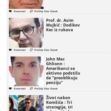


Komentari
Pročitaj čitav članak
Prof. dr. Asim
Mujkić : Dodikov
Kec iz rukava


Komentari
Pročitaj čitav članak
John Mac
Ghlionn :
Amerikanci se
aktivno podstiču
da “preoblikuju
penziju”


Komentari
Pročitaj čitav članak
Život nakon
Komšića : Tri
strategije, tri