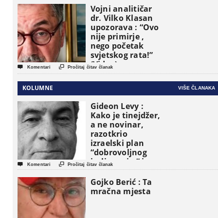
Vojni analitičar
dr. Vilko Klasan
upozorava : “Ovo
nije primirje ,
nego početak
svjetskog rata!”
(Video)


Komentari
Pročitaj čitav članak
KOLUMNE
VIŠE ČLANAKA
Gideon Levy :
Kako je tinejdžer,
a ne novinar,
razotkrio
izraelski plan
“dobrovoljnog
iseljavanja ” iz


Komentari
Pročitaj čitav članak
Gaze
Gojko Berić : Ta
mračna mjesta