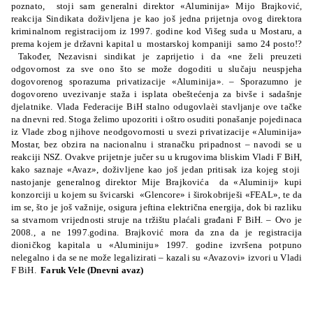
poznato, stoji sam generalni direktor «Aluminija» Mijo Brajković,
reakcija Sindikata doživljena je kao još jedna prijetnja ovog direktora
kriminalnom registracijom iz 1997. godine kod Višeg suda u Mostaru, a
prema kojem je državni kapital u mostarskoj kompaniji samo 24 posto!?
Također, Nezavisni sindikat je zaprijetio i da «ne želi preuzeti
odgovornost za sve ono što se može dogoditi u slučaju neuspjeha
dogovorenog sporazuma privatizacije «Aluminija».
– Sporazumno je
dogovoreno uvezivanje staža i isplata obeštećenja za bivše i sadašnje
djelatnike. Vlada Federacije BiH stalno odugovlaèi stavljanje ove tačke
na dnevni red. Stoga želimo upozoriti i oštro osuditi ponašanje pojedinaca
iz Vlade zbog njihove neodgovornosti u svezi privatizacije «Aluminija»
Mostar, bez obzira na nacionalnu i stranačku pripadnost – navodi se u
reakciji NSZ.
Ovakve prijetnje jučer su u krugovima bliskim Vladi F BiH,
kako saznaje «Avaz», doživljene kao još jedan pritisak iza kojeg stoji
nastojanje generalnog direktor Mije Brajkovića da «Aluminij» kupi
konzorciji u kojem su švicarski «Glencore» i širokobriješi «FEAL», te da
im se, što je još važnije, osigura jeftina električna energija, dok bi razliku
sa stvarnom vrijednosti struje na tržištu plaćali građani F BiH. – Ovo je
2008., a ne 1997.godina. Brajković mora da zna da je registracija
dioničkog kapitala u «Aluminiju» 1997. godine izvršena potpuno
nelegalno i da se ne može legalizirati – kazali su «Avazovi» izvori u Vladi
F BiH.
Faruk Vele (Dnevni avaz)