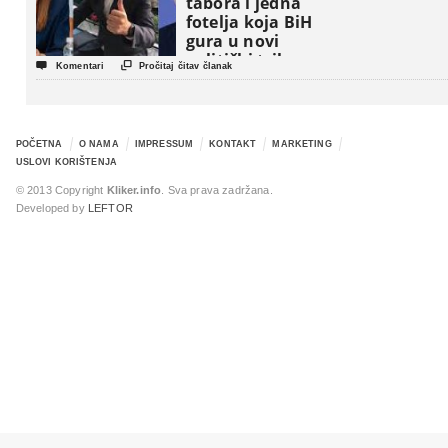
tabora i jedna
fotelja koja BiH
gura u novi
politički triler


Komentari
Pročitaj čitav članak
POČETNA
O NAMA
IMPRESSUM
KONTAKT
MARKETING
USLOVI KORIŠTENJA
© 2013 Copyright
Kliker.info
. Sva prava zadržana.
Developed by
LEFTOR