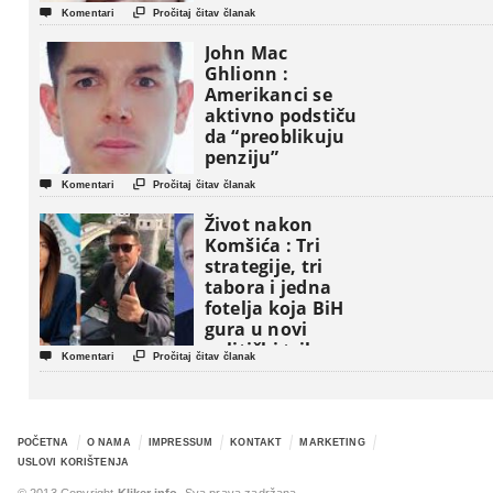


Komentari
Pročitaj čitav članak
John Mac
Ghlionn :
Amerikanci se
aktivno podstiču
da “preoblikuju
penziju”


Komentari
Pročitaj čitav članak
Život nakon
Komšića : Tri
strategije, tri
tabora i jedna
fotelja koja BiH
gura u novi
politički triler


Komentari
Pročitaj čitav članak
POČETNA
O NAMA
IMPRESSUM
KONTAKT
MARKETING
USLOVI KORIŠTENJA