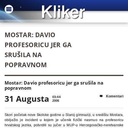
MOSTAR: DAVIO
PROFESORICU JER GA
SRUŠILA NA
POPRAVNOM
Mostar: Davio profesoricu jer ga srušila na
popravnom
31 Augusta
Komentari

03:44
2006
Skori početak nove školske godine u Staroj gimnaziji, u središtu Mostara,
obilježio je incident u kojem je učenik fizički nasrnuo na profesoricu
hrvatskog jezika, potvrdili su jučer u MUP-u Hercegovačko-neretvanske