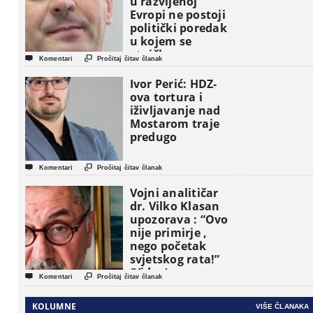
u razvijenoj
Evropi ne postoji
politički poredak
u kojem se
etničke grupe


Komentari
Pročitaj čitav članak
pojavljuju kao
osnovne
Ivor Perić: HDZ-
političke jedinice
ova tortura i
iživljavanje nad
Mostarom traje
predugo


Komentari
Pročitaj čitav članak
Vojni analitičar
dr. Vilko Klasan
upozorava : “Ovo
nije primirje ,
nego početak
svjetskog rata!”
(Video)


Komentari
Pročitaj čitav članak
KOLUMNE
VIŠE ČLANAKA