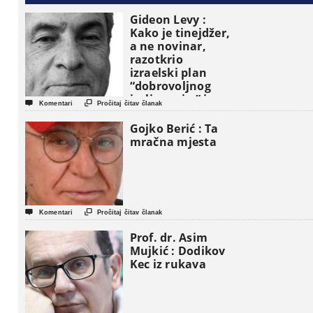
Gideon Levy :
Kako je tinejdžer,
a ne novinar,
razotkrio
izraelski plan
“dobrovoljnog
iseljavanja ” iz


Komentari
Pročitaj čitav članak
Gaze
Gojko Berić : Ta
mračna mjesta


Komentari
Pročitaj čitav članak
Prof. dr. Asim
Mujkić : Dodikov
Kec iz rukava