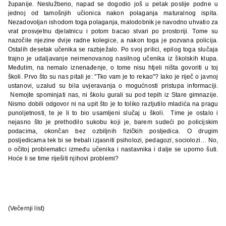
županije. Neslužbeno, napad se dogodio još u petak poslije podne u
jednoj od tamošnjih učionica nakon polaganja maturalnog ispita.
Nezadovoljan ishodom toga polaganja, malodobnik je navodno uhvatio za
vrat prosvjetnu djelatnicu i potom bacao stvari po prostoriji. Tome su
nazočile njezine dvije radne kolegice, a nakon toga je pozvana policija.
Ostalih desetak učenika se razbježalo. Po svoj prilici, epilog toga slučaja
trajno je udaljavanje neimenovanog nasilnog učenika iz školskih klupa.
Međutim, na nemalo iznenađenje, o tome nisu htjeli ništa govoriti u toj
školi. Prvo što su nas pitali je: "Tko vam je to rekao"? Iako je riječ o javnoj
ustanovi, uzalud su bila uvjeravanja o mogućnosti pristupa informaciji.
Nemojte spominjati nas, ni školu gurali su pod tepih iz Stare gimnazije.
Nismo dobili odgovor ni na upit što je to toliko razljutilo mladića na pragu
punoljetnosti, te je li to bio usamljeni slučaj u školi.
Time je ostalo i
nejasno što je prethodilo sukobu koji je, barem sudeći po policijskim
podacima, okončan bez ozbiljnih fizičkih posljedica. O drugim
posljedicama tek bi se trebali izjasniti psiholozi, pedagozi, sociolozi… No,
o očitoj problematici između učenika i nastavnika i dalje se uporno šuti.
Hoće li se time riješiti njihovi problemi?
(Večernji list)