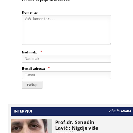
Obavezna polja su označena
*
Komentar
*
Nadimak:
*
E-mail adresa:
INTERVJUI
VIŠE ČLANAKA
Prof.dr. Senadin
Lavić : Nigdje više