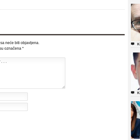
sa neće biti objavljena.

K
 su označena
*

K