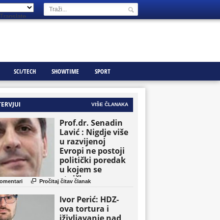
Translate
SCI/TECH
SHOWTIME
SPORT
TERVJUI
VIŠE ČLANAKA
Prof.dr. Senadin
Lavić : Nigdje više
u razvijenoj
Evropi ne postoji
politički poredak
u kojem se
etničke grupe

omentari
Pročitaj čitav članak
pojavljuju kao
osnovne političke
Ivor Perić: HDZ-
jedinice
ova tortura i
iživljavanje nad