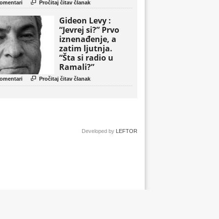
politički triler

omentari
Pročitaj čitav članak
Gideon Levy :
“Jevrej si?” Prvo
iznenađenje, a
zatim ljutnja.
“Šta si radio u
Ramali?”

omentari
Pročitaj čitav članak
Developed by
LEFTOR