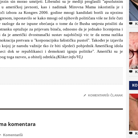
ezin sin morao umrijeti. Liberalni su je mediji proglasili "apsolutnim
e u američkoj javnosti, kao i nadimak Mirovna Mama iskoristila je i
oči izbora za Kongres 2006. godine mnogi kandidati borili za njezinu
resom, ispostavilo se kako mnogi od njihovih političara više ne žele čuti
razloge da ne ispune obećanja o tome da će Busha smjesta prisiliti da

K
tranku optužuje za prijevaru birača, odnosno da je jednako licemjerna i
da je američki dvostranački sustav najobičniji vic te da nema razlika
kracija pretvara u "korporacijsku fašističku pustoš". Također je izjavila
 kojoj je narodu važnije tko će biti sljedeći pobjednik Američkog idola
seci dok se republikanci i demokrati igraju politike". Američki su je
bog toga razveo, a obitelj odrekla
.(Kliker.info/VL)

K
KO
✎
KOMENTARIŠI ČLANAK
ema komentara

K

Komentariši