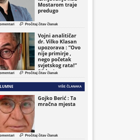
Mostarom traje
predugo

omentari
Pročitaj čitav članak
Vojni analitičar
dr. Vilko Klasan
upozorava : “Ovo
nije primirje ,
nego početak
svjetskog rata!”
(Video)

omentari
Pročitaj čitav članak
LUMNE
VIŠE ČLANAKA
Gojko Berić : Ta
mračna mjesta

omentari
Pročitaj čitav članak