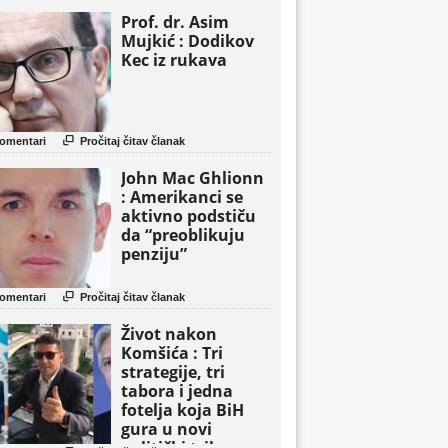
Prof. dr. Asim
Mujkić : Dodikov
Kec iz rukava

omentari
Pročitaj čitav članak
John Mac Ghlionn
: Amerikanci se
aktivno podstiču
da “preoblikuju
penziju”

omentari
Pročitaj čitav članak
Život nakon
Komšića : Tri
strategije, tri
tabora i jedna
fotelja koja BiH
gura u novi