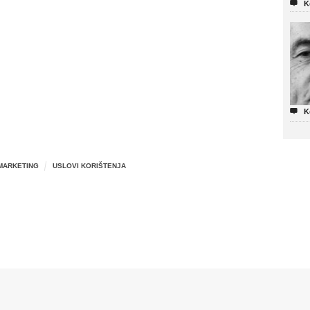

K

K
MARKETING
USLOVI KORIŠTENJA