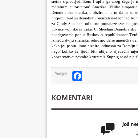
sretne s predsjednikom i upita ga zbog čega je nj
moralnim autoritetom" Amerike. Velike simpatij
Demokratska stranka, s obzirom na to da su se u
potporu. Kad su demokrati preuzeli nadzor nad Kong
za Cindy Sheehan, odnosno pronalaze sve moguće 
povuče vojnike iz Iraka. C. Sheehan Demokratsku s
neodgovorna poput Bushovih republikanaca.Tvrdi 
između dviju stranaka, odnosno da se američka demo
kako joj je sin umro nizašto, odnosno za "zemlju u
nego koliko će ljudi biti ubijeno sljedećih mje
konzervativci žestoko kritizirali. Suprug se od nje z
Facebook
Podijeli
KOMENTARI
Još n
