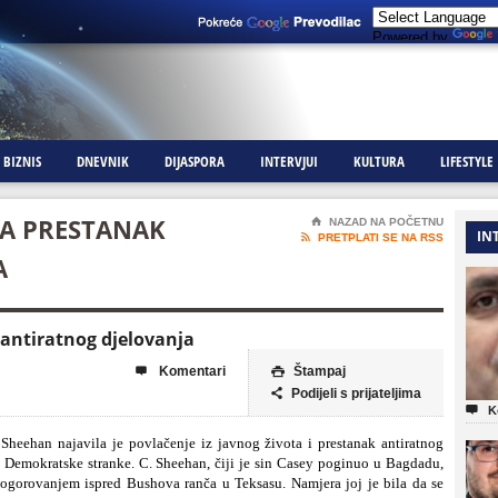
Powered by
BIZNIS
DNEVNIK
DIJASPORA
INTERVJUI
KULTURA
LIFESTYLE
A PRESTANAK
⌂
NAZAD NA POČETNU
IN

PRETPLATI SE NA RSS
A
antiratnog djelovanja
Komentari
Štampaj


Podijeli s prijateljima


K
 Sheehan najavila je povlačenje iz javnog života i prestanak antiratnog
m Demokratske stranke. C. Sheehan, čiji je sin Casey poginuo u Bagdadu,
 logorovanjem ispred Bushova ranča u Teksasu. Namjera joj je bila da se