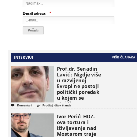
*
E-mail adresa:
INTERVJUI
VIŠE ČLANAKA
Prof.dr. Senadin
Lavić : Nigdje više
u razvijenoj
Evropi ne postoji
politički poredak
u kojem se
etničke grupe


Komentari
Pročitaj čitav članak
pojavljuju kao
osnovne
Ivor Perić: HDZ-
političke jedinice
ova tortura i
iživljavanje nad
Mostarom traje