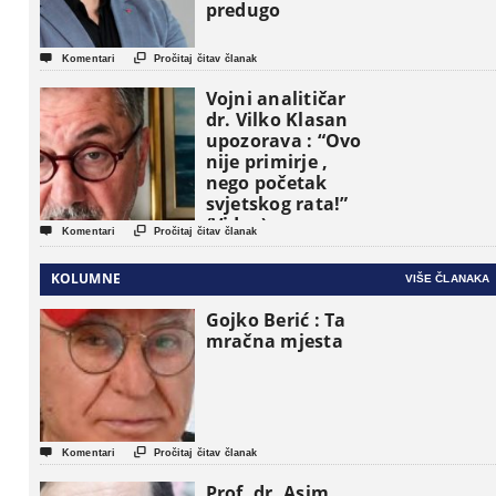
predugo


Komentari
Pročitaj čitav članak
Vojni analitičar
dr. Vilko Klasan
upozorava : “Ovo
nije primirje ,
nego početak
svjetskog rata!”
(Video)


Komentari
Pročitaj čitav članak
KOLUMNE
VIŠE ČLANAKA
Gojko Berić : Ta
mračna mjesta


Komentari
Pročitaj čitav članak
Prof. dr. Asim