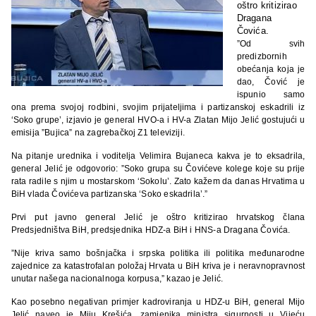
oštro kritizirao
Dragana
Čovića.
”Od svih
predizbornih
obećanja koja je
dao, Čović je
ispunio samo
ona prema svojoj rodbini, svojim prijateljima i partizanskoj eskadrili iz
‘Soko grupe’, izjavio je general HVO-a i HV-a Zlatan Mijo Jelić gostujući u
emisija ”Bujica” na zagrebačkoj Z1 televiziji.
Na pitanje urednika i voditelja Velimira Bujaneca kakva je to eksadrila,
general Jelić je odgovorio: ”Soko grupa su Čovićeve kolege koje su prije
rata radile s njim u mostarskom ‘Sokolu’. Zato kažem da danas Hrvatima u
BiH vlada Čovićeva partizanska ‘Soko eskadrila’.”
Prvi put javno general Jelić je oštro kritizirao hrvatskog člana
Predsjedništva BiH, predsjednika HDZ-a BiH i HNS-a Dragana Čovića.
”Nije kriva samo bošnjačka i srpska politika ili politika međunarodne
zajednice za katastrofalan položaj Hrvata u BiH kriva je i neravnopravnost
unutar našega nacionalnoga korpusa,” kazao je Jelić.
Kao posebno negativan primjer kadroviranja u HDZ-u BiH, general Mijo
Jelić naveo je Miju Krešića, zamjenika ministra sigurnosti u Vijeću