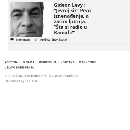
Gideon Levy :
“Jevrej si?” Prvo
iznenađenje, a
zatim ljutnja.
“Šta si radio u
Ramali?”


Komentari
Pročitaj čitav članak
POČETNA
O NAMA
IMPRESSUM
KONTAKT
MARKETING
USLOVI KORIŠTENJA
© 2013 Copyright
Kliker.info
. Sva prava zadržana.
Developed by
LEFTOR