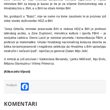
ministara BiH za kojeg je kazao je da je za vrijeme Domovinskog rata u
Hrvatskoj bio u JNA, a u BiH na strani Armije BiH.
No, gostujući u ”Bujici”, nije se samo na tome zaustavio te je prozvao još
neke visoke dužnosnike HDZ-a BiH.
”Josip Grbeša, ministar pravosuđa BiH iz redova HDZ-a BiH je profesor
latinskog jezika, a Zora Dujmović, ministrica kulture i sporta FBiH – je
socijalna radnica. Denis Lasić je ministar prometa i komunikacija FBiH, a
profesor je matematike. Unutar hrvatskog nacionalnog korpusa stvorila se
tolika neravnopravnosti i negativna selekcija da Hrvatima u BiH upravljaju
nestručni i nečasni ljudi”, ispričao je general Zlatan Mijo Jelić.
U emisiji je još prozvao i Vjekoslava Bevandu, Ljerku Miličević, Iliju Đolu,
Miljanu Glamuzinu i Vilima Primorca.
(Kliker.info-Vijesti)
Facebook
Podijeli
KOMENTARI