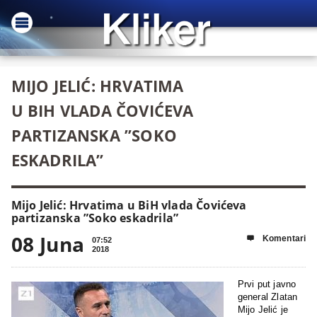
MIJO JELIĆ: HRVATIMA
U BIH VLADA ČOVIĆEVA
PARTIZANSKA ”SOKO
ESKADRILA”
Mijo Jelić: Hrvatima u BiH vlada Čovićeva
partizanska ”Soko eskadrila”
08 Juna
Komentari

07:52
2018
Prvi put javno
general Zlatan
Mijo Jelić je