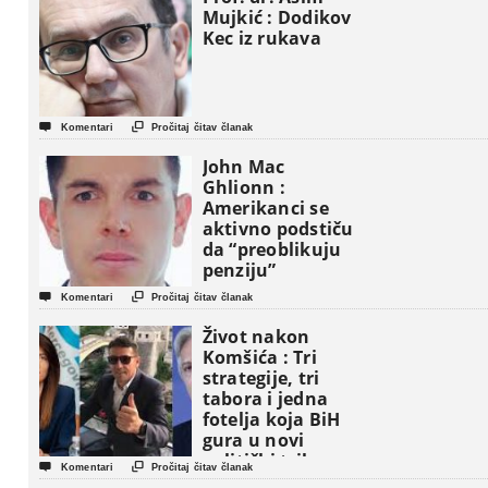
Mujkić : Dodikov
Kec iz rukava


Komentari
Pročitaj čitav članak
John Mac
Ghlionn :
Amerikanci se
aktivno podstiču
da “preoblikuju
penziju”


Komentari
Pročitaj čitav članak
Život nakon
Komšića : Tri
strategije, tri
tabora i jedna
fotelja koja BiH
gura u novi
politički triler


Komentari
Pročitaj čitav članak