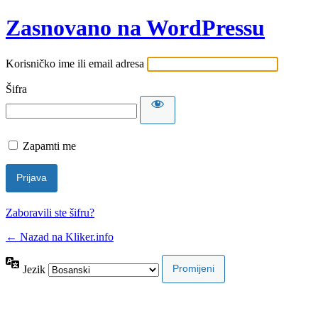
Zasnovano na WordPressu
Korisničko ime ili email adresa
Šifra
Zapamti me
Zaboravili ste šifru?
← Nazad na Kliker.info
Jezik