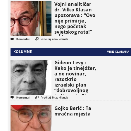
Vojni analitičar
dr. Vilko Klasan
upozorava : “Ovo
nije primirje ,
nego početak
svjetskog rata!”
(Video)


Komentari
Pročitaj čitav članak
KOLUMNE
VIŠE ČLANAKA
Gideon Levy :
Kako je tinejdžer,
a ne novinar,
razotkrio
izraelski plan
“dobrovoljnog
iseljavanja ” iz


Komentari
Pročitaj čitav članak
Gaze
Gojko Berić : Ta
mračna mjesta