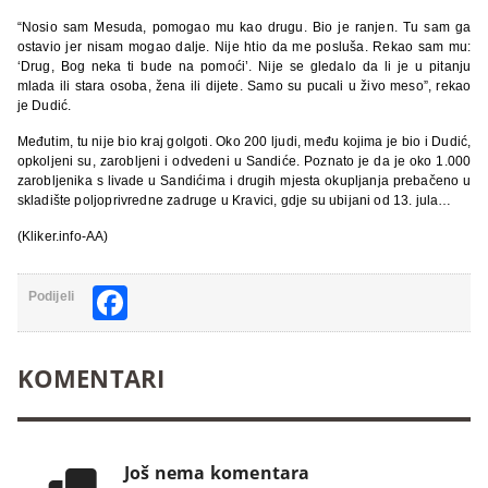
“Nosio sam Mesuda, pomogao mu kao drugu. Bio je ranjen. Tu sam ga
ostavio jer nisam mogao dalje. Nije htio da me posluša. Rekao sam mu:
‘Drug, Bog neka ti bude na pomoći’. Nije se gledalo da li je u pitanju
mlada ili stara osoba, žena ili dijete. Samo su pucali u živo meso”, rekao
je Dudić.
Međutim, tu nije bio kraj golgoti. Oko 200 ljudi, među kojima je bio i Dudić,
opkoljeni su, zarobljeni i odvedeni u Sandiće. Poznato je da je oko 1.000
zarobljenika s livade u Sandićima i drugih mjesta okupljanja prebačeno u
skladište poljoprivredne zadruge u Kravici, gdje su ubijani od 13. jula…
(Kliker.info-AA)
Facebook
Podijeli
KOMENTARI
Još nema komentara