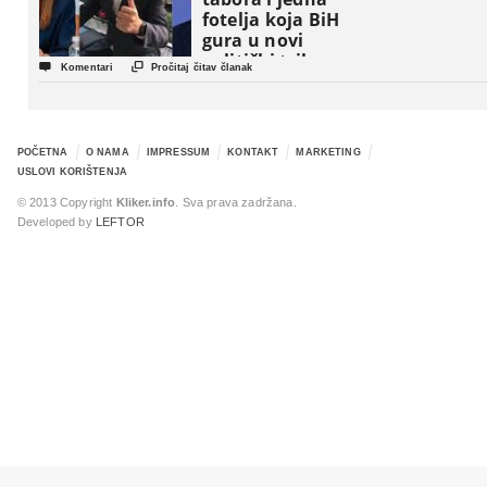
fotelja koja BiH
gura u novi
politički triler


Komentari
Pročitaj čitav članak
POČETNA
O NAMA
IMPRESSUM
KONTAKT
MARKETING
USLOVI KORIŠTENJA
© 2013 Copyright
Kliker.info
. Sva prava zadržana.
Developed by
LEFTOR