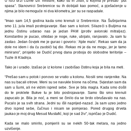
U ruci drži čizme tzv. mrtvare, kako su ih zvali, u kojima je prešao “put
spasa”. Stanovnici Srebrenice su ih dobijali kao pomoć, a pješaćenje u
njima je bilo nemoguće ni dva kilometra, jer su se raspadale.
“Imao sam 14,5 godina kada smo krenuli iz Srebrenice. Na Šušnjarima
smo 11. jula imali postrojavanje. Išao sam u koloni. Silazeći s Buljima na
jednu čistinu udarao nas je jedan PAM (protiv avionski mitraljez).
Konstantno je pucao, otkidao je noge, ruke, ubijalo, ranjavalo. Ja sam tu
zastao. Jedan čovjek me je gurao i govorio: ‘Ajde malo’. Rekao sam da ja
dole ne idem i da ću zaobići taj dio. Rekao mi je da ne mogu, jer je tamo
minirano”, prisjetio se Dudić prvog dana proboja do slobodne teritorije –
Tuzle ili Kladnja.
Tako je i uradio. Izašao je iz kolone i zaobišao čistinu koja je bila na meti.
“Prešao sam u potok i ponovo se vratio u kolonu. Nosili smo ranjenike. Na
nas su bacali otrove. Meni su se navukle bione na očima. Svjestan sam da
sam u šumi, ali ne vidim ispred sebe. Sve je bila magla. Kada smo došli
do te proklete Bukve tu je bilo postrojavanje. Samo što smo krenuli
zapucalo je. Bila je noć, a meni se činilo da se brdo obrušavalo na nas.
Pucalo je sa svih strana. Jedni su išli naprijed-nazad. Ja sam uzeo jedno
drvo ispred sebe, čučnuo i nisam se pomjerao. Pored drugog drveta
jaukao je moj drug Mesud Mustafić, koji je sad živ”, ispričao je Dudić.
Kada se malo smirilo, pomjerili su se nekih 50-tak metara, na jedno
uzvišenje.