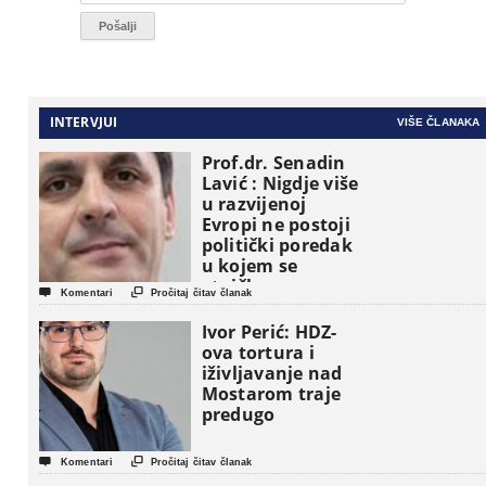
INTERVJUI
VIŠE ČLANAKA
Prof.dr. Senadin
Lavić : Nigdje više
u razvijenoj
Evropi ne postoji
politički poredak
u kojem se
etničke grupe


Komentari
Pročitaj čitav članak
pojavljuju kao
osnovne
Ivor Perić: HDZ-
političke jedinice
ova tortura i
iživljavanje nad
Mostarom traje
predugo


Komentari
Pročitaj čitav članak