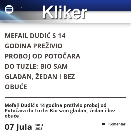
MEFAIL DUDIĆ S 14
GODINA PREŽIVIO
PROBOJ OD POTOČARA
DO TUZLE: BIO SAM
GLADAN, ŽEDAN I BEZ
OBUĆE
Mefail Dudić s 14 godina preživio proboj od
Potočara do Tuzle: Bio sam gladan, žedan i bez
obuće
07 Jula
Komentari

08:11
2018