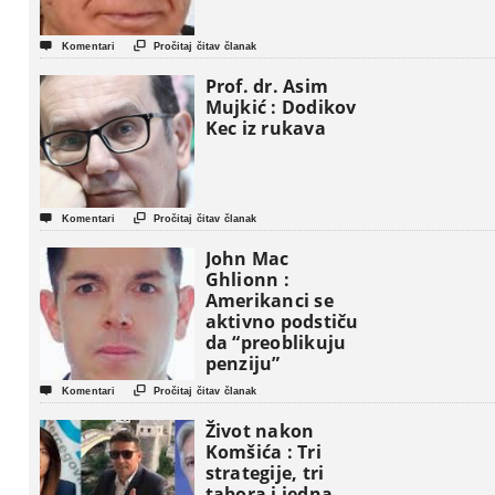


Komentari
Pročitaj čitav članak
Prof. dr. Asim
Mujkić : Dodikov
Kec iz rukava


Komentari
Pročitaj čitav članak
John Mac
Ghlionn :
Amerikanci se
aktivno podstiču
da “preoblikuju
penziju”


Komentari
Pročitaj čitav članak
Život nakon
Komšića : Tri
strategije, tri
tabora i jedna