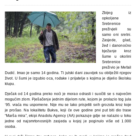
Zbijeg iz
opkoljene
Srebrenice
preživjeli su
samo oni sretni.
Zasjede, glad,
žeđ i danonoćno
bježanje kroz
šume u okolini
Srebrenice
preživio je Mefail
Dudić. Imao je samo 14 godina. Ti julski dani zauvijek su obilježili njegov
život. U šumi je izgubio oca, rođake i prijatelje s kojima je dijelio školsku
klupu.
Dječak od 14 godina preko noći je morao odrasti i suočiti se s najvećim
mogućim zlom. Pješačenje jednim dijelom rute, kojom je prolazio tog jula
‘95. vraća mu uspomene. Nije mu se lako prisjetiti svih grozota kroz koje
je prošao. Na lokalitetu Bukva, koji će ove godine prvi put biti dio trase
“Marša mira”, ekipi Anadolu Agency (AA) pokazuje gdje se nalazio u toku
jedne od najsmrtonosnijih zasjeda u kojoj je poginulo više od 1.000
osoba.