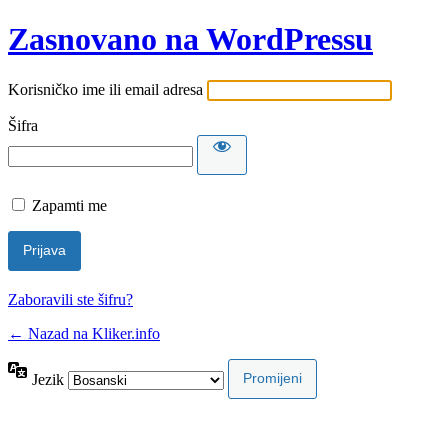
Zasnovano na WordPressu
Korisničko ime ili email adresa
Šifra
Zapamti me
Zaboravili ste šifru?
← Nazad na Kliker.info
Jezik