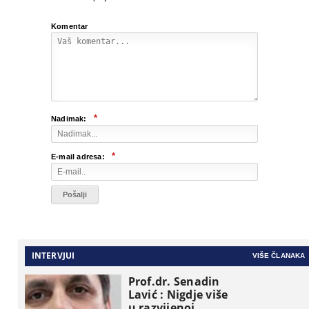
Komentar
*
Nadimak:
*
E-mail adresa:
INTERVJUI
VIŠE ČLANAKA
Prof.dr. Senadin
Lavić : Nigdje više
u razvijenoj