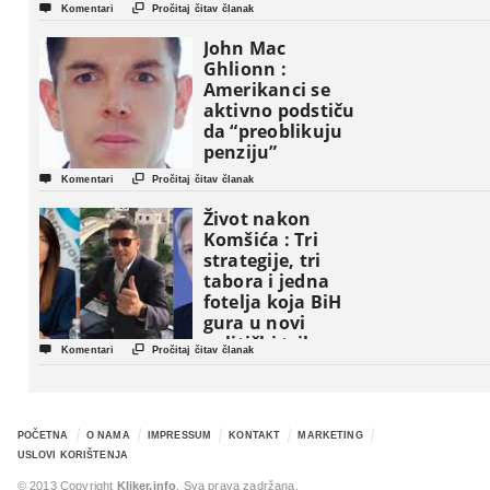


Komentari
Pročitaj čitav članak
John Mac
Ghlionn :
Amerikanci se
aktivno podstiču
da “preoblikuju
penziju”


Komentari
Pročitaj čitav članak
Život nakon
Komšića : Tri
strategije, tri
tabora i jedna
fotelja koja BiH
gura u novi
politički triler


Komentari
Pročitaj čitav članak
POČETNA
O NAMA
IMPRESSUM
KONTAKT
MARKETING
USLOVI KORIŠTENJA
© 2013 Copyright
Kliker.info
. Sva prava zadržana.