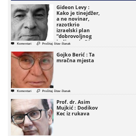
Gideon Levy :
Kako je tinejdžer,
a ne novinar,
razotkrio
izraelski plan
“dobrovoljnog
iseljavanja ” iz


Komentari
Pročitaj čitav članak
Gaze
Gojko Berić : Ta
mračna mjesta


Komentari
Pročitaj čitav članak
Prof. dr. Asim
Mujkić : Dodikov
Kec iz rukava