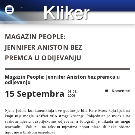
MAGAZIN PEOPLE:
JENNIFER ANISTON BEZ
PREMCA U ODIJEVANJU
Magazin People: Jennifer Aniston bez premca u
odijevanju
15 Septembra
Komentari

03:03
2006
Njena jedina konkurentkinja ove godine je bila Kate Moss koja ipak na
kraju nije mogla izdržati vrlo stroge kriterije.
Pobjednica je uvjek i na
svakom mjestu bezprijekorno odjevena, a fotografi je nikada ne mogu
iznenaditi
čak ni
na takvim mjestima poput plaže ili neke obične
trgovine u bliskom susjedstvu.