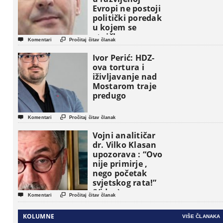
Evropi ne postoji
politički poredak
u kojem se
etničke grupe


Komentari
Pročitaj čitav članak
pojavljuju kao
osnovne
Ivor Perić: HDZ-
političke jedinice
ova tortura i
iživljavanje nad
Mostarom traje
predugo


Komentari
Pročitaj čitav članak
Vojni analitičar
dr. Vilko Klasan
upozorava : “Ovo
nije primirje ,
nego početak
svjetskog rata!”
(Video)


Komentari
Pročitaj čitav članak
KOLUMNE
VIŠE ČLANAKA