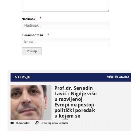
*
Nadimak:
*
E-mail adresa:
INTERVJUI
VIŠE ČLANAKA
Prof.dr. Senadin
Lavić : Nigdje više
u razvijenoj
Evropi ne postoji
politički poredak
u kojem se
etničke grupe


Komentari
Pročitaj čitav članak
pojavljuju kao