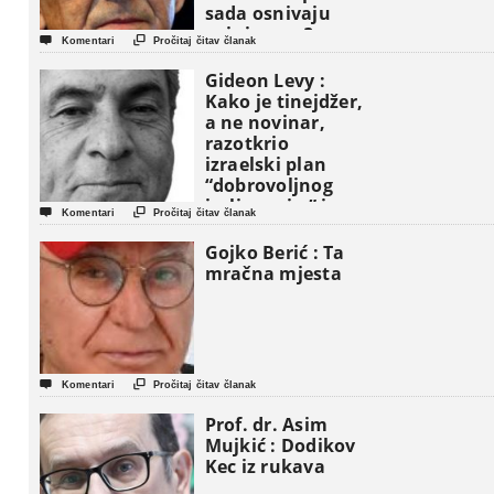
sada osnivaju
vojni savez?


Komentari
Pročitaj čitav članak
Gideon Levy :
Kako je tinejdžer,
a ne novinar,
razotkrio
izraelski plan
“dobrovoljnog
iseljavanja ” iz


Komentari
Pročitaj čitav članak
Gaze
Gojko Berić : Ta
mračna mjesta


Komentari
Pročitaj čitav članak
Prof. dr. Asim
Mujkić : Dodikov
Kec iz rukava