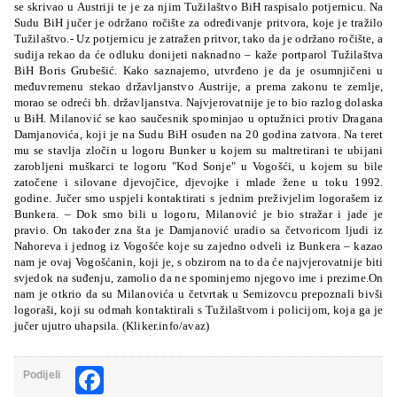
se skrivao u Austriji te je za njim Tužilaštvo BiH raspisalo potjernicu. Na
Sudu BiH jučer je održano ročište za određivanje pritvora, koje je tražilo
Tužilaštvo.- Uz potjernicu je zatražen pritvor, tako da je održano ročište, a
sudija rekao da će odluku donijeti naknadno – kaže portparol Tužilaštva
BiH Boris Grubešić. Kako saznajemo, utvrđeno je da je osumnjičeni u
međuvremenu stekao državljanstvo Austrije, a prema zakonu te zemlje,
morao se odreći bh. državljanstva. Najvjerovatnije je to bio razlog dolaska
u BiH. Milanović se kao saučesnik spominjao u optužnici protiv Dragana
Damjanovića, koji je na Sudu BiH osuđen na 20 godina zatvora. Na teret
mu se stavlja zločin u logoru Bunker u kojem su maltretirani te ubijani
zarobljeni muškarci te logoru "Kod Sonje" u Vogošći, u kojem su bile
zatočene i silovane djevojčice, djevojke i mlade žene u toku 1992.
godine. Jučer smo uspjeli kontaktirati s jednim preživjelim logorašem iz
Bunkera. – Dok smo bili u logoru, Milanović je bio stražar i jade je
pravio. On također zna šta je Damjanović uradio sa četvoricom ljudi iz
Nahoreva i jednog iz Vogošće koje su zajedno odveli iz Bunkera – kazao
nam je ovaj Vogošćanin, koji je, s obzirom na to da će najvjerovatnije biti
svjedok na suđenju, zamolio da ne spominjemo njegovo ime i prezime.On
nam je otkrio da su Milanovića u četvrtak u Semizovcu prepoznali bivši
logoraši, koji su odmah kontaktirali s Tužilaštvom i policijom, koja ga je
jučer ujutro uhapsila. (Kliker.info/avaz)
Facebook
Podijeli