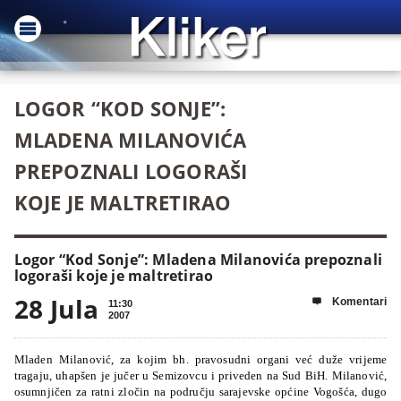
LOGOR “KOD SONJE”:
MLADENA MILANOVIĆA
PREPOZNALI LOGORAŠI
KOJE JE MALTRETIRAO
Logor “Kod Sonje”: Mladena Milanovića prepoznali
logoraši koje je maltretirao
28 Jula
Komentari

11:30
2007
Mladen Milanović, za kojim bh. pravosudni organi već duže vrijeme
tragaju, uhapšen je jučer u Semizovcu i priveden na Sud BiH. Milanović,
osumnjičen za ratni zločin na području sarajevske općine Vogošća, dugo