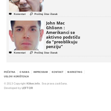


Komentari
Pročitaj čitav članak
John Mac
Ghlionn :
Amerikanci se
aktivno podstiču
da “preoblikuju
penziju”


Komentari
Pročitaj čitav članak
POČETNA
O NAMA
IMPRESSUM
KONTAKT
MARKETING
USLOVI KORIŠTENJA
© 2013 Copyright
Kliker.info
. Sva prava zadržana.
Developed by
LEFTOR