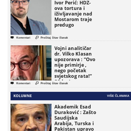
osnovne
Ivor Perić: HDZ-
političke jedinice
ova tortura i
iživljavanje nad
Mostarom traje
predugo


Komentari
Pročitaj čitav članak
Vojni analitičar
dr. Vilko Klasan
upozorava : “Ovo
nije primirje ,
nego početak
svjetskog rata!”
(Video)


Komentari
Pročitaj čitav članak
KOLUMNE
VIŠE ČLANAKA
Akademik Esad
Duraković : Zašto
Saudijska
Arabija, Turska i
Pakistan upravo