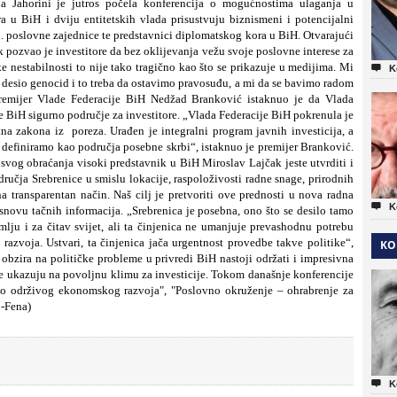
a Jahorini je jutros počela konferencija o mogućnostima ulaganja u
a u BiH i dviju entitetskih vlada prisustvuju biznismeni i potencijalni
h. poslovne zajednice te predstavnici diplomatskog kora u BiH. Otvarajući
pozvao je investitore da bez oklijevanja vežu svoje poslovne interese za
e nestabilnosti to nije tako tragično kao što se prikazuje u medijima. Mi

K
e desio genocid i to treba da ostavimo pravosuđu, a mi da se bavimo radom
Premijer Vlade Federacije BiH Nedžad Branković istaknuo je da Vlada
e BiH sigurno područje za investitore. „Vlada Federacije BiH pokrenula je
itna zakona iz poreza. Urađen je integralni program javnih investicija, a
efiniramo kao područja posebne skrbi“, istaknuo je premijer Branković.
svog obraćanja visoki predstavnik u BiH Miroslav Lajčak jeste utvrditi i
čja Srebrenice u smislu lokacije, raspoloživosti radne snage, prirodnih
 na transparentan način. Naš cilj je pretvoriti ove prednosti u nova radna

K
osnovu tačnih informacija. „Srebrenica je posebna, ono što se desilo tamo
mlju i za čitav svijet, ali ta činjenica ne umanjuje prevashodnu potrebu
azvoja. Ustvari, ta činjenica jača urgentnost provedbe takve politike“,
KO
 obzira na političke probleme u privredi BiH nastoji održati i impresivna
je ukazuju na povoljnu klimu za investicije. Tokom današnje konferencije
 do održivog ekonomskog razvoja", "Poslovno okruženje – ohrabrenje za
o-Fena)

K