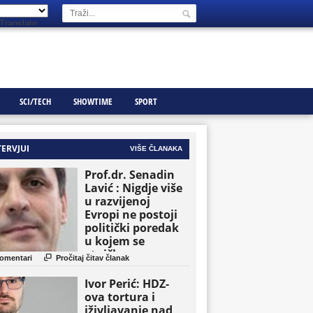
Translate
SCI/TECH
SHOWTIME
SPORT
TERVJUI
VIŠE ČLANAKA
Prof.dr. Senadin
Lavić : Nigdje više
u razvijenoj
Evropi ne postoji
politički poredak
u kojem se
etničke grupe

omentari
Pročitaj čitav članak
pojavljuju kao
osnovne političke
Ivor Perić: HDZ-
jedinice
ova tortura i
iživljavanje nad