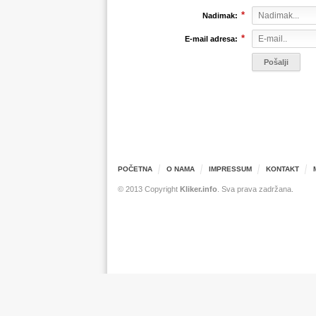
*
Nadimak:
*
E-mail adresa:
POČETNA
O NAMA
IMPRESSUM
KONTAKT
© 2013 Copyright
Kliker.info
. Sva prava zadržana.