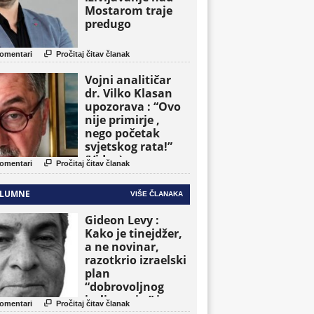
Mostarom traje
predugo

omentari
Pročitaj čitav članak
Vojni analitičar
dr. Vilko Klasan
upozorava : “Ovo
nije primirje ,
nego početak
svjetskog rata!”
(Video)

omentari
Pročitaj čitav članak
LUMNE
VIŠE ČLANAKA
Gideon Levy :
Kako je tinejdžer,
a ne novinar,
razotkrio izraelski
plan
“dobrovoljnog
iseljavanja ” iz

omentari
Pročitaj čitav članak
Gaze