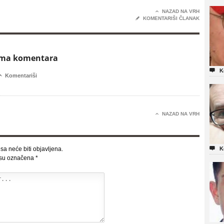

NAZAD NA VRH
✎
KOMENTARIŠI ČLANAK
ema komentara

K

Komentariši

NAZAD NA VRH

sa neće biti objavljena.
K
 su označena
*