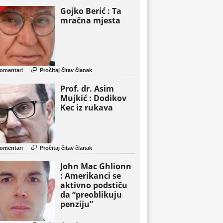
Gojko Berić : Ta
mračna mjesta

omentari
Pročitaj čitav članak
Prof. dr. Asim
Mujkić : Dodikov
Kec iz rukava

omentari
Pročitaj čitav članak
John Mac Ghlionn
: Amerikanci se
aktivno podstiču
da “preoblikuju
penziju”