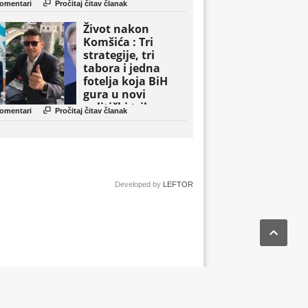

omentari
Pročitaj čitav članak
Život nakon
Komšića : Tri
strategije, tri
tabora i jedna
fotelja koja BiH
gura u novi
politički triler

omentari
Pročitaj čitav članak
Developed by
LEFTOR
