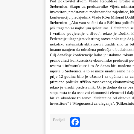
Pod pokroviteljstvom Vlade Republike Srpske n
Srebrenicu. Skupu uz predstavnike Vijeća ministar
investitori, predstavnici međunarodne zajednice, b
konferenciju predsjednik Vlade RS-a Milorad Dodik 
Srebrenicu. „Ako vam se čini da u BiH ima političk
još tragamo za najboljim rješenjima. U Srebrenci s
i vratimo povjerenje u život“, rekao je Dodik. 
Federacije ulaganjem vlastitog novca pokazuje da j
nekoliko sistemskih aktivnosti i uradili smo tri b
imamo namjeru da određena područja u budućnosti d
Cilj današnje konferencije kako je istaknuo tokom 
promovirati konkurentske ekonomske prednosti podru
resursa i infrastrukture i to će danas biti urađeno
mjesta u Srebrenici, a to se može uraditi samo na 
prije 12 godina bilo je užasno i za općinu i za ze
primjene politike tržišno zasnovanog ekonomskog r
rekao je visoki predstavnik. On je dodao da se bez
stopa rasta te da osnovni ekonomski elementi i dal
bit će obrađene tri teme: "Srebrenica od obnove
investitore" i "Mogućnosti za ulaganja". (Kliker.inf
Facebook
Podijeli