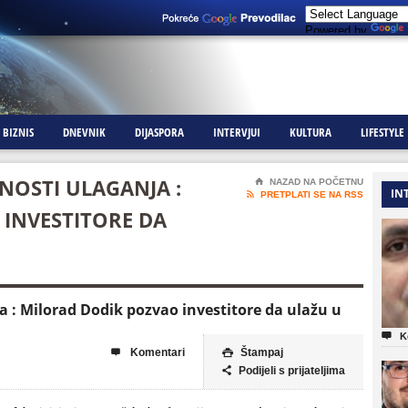
Powered by
BIZNIS
DNEVNIK
DIJASPORA
INTERVJUI
KULTURA
LIFESTYLE
OSTI ULAGANJA :
⌂
NAZAD NA POČETNU
IN

PRETPLATI SE NA RSS
INVESTITORE DA
 : Milorad Dodik pozvao investitore da ulažu u

K
Komentari
Štampaj


Podijeli s prijateljima
