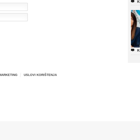

K

K
MARKETING
USLOVI KORIŠTENJA