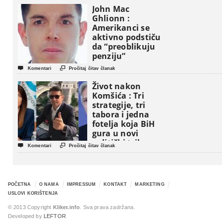
John Mac
Ghlionn :
Amerikanci se
aktivno podstiču
da “preoblikuju
penziju”


Komentari
Pročitaj čitav članak
Život nakon
Komšića : Tri
strategije, tri
tabora i jedna
fotelja koja BiH
gura u novi
politički triler


Komentari
Pročitaj čitav članak
POČETNA
O NAMA
IMPRESSUM
KONTAKT
MARKETING
USLOVI KORIŠTENJA
© 2013 Copyright
Kliker.info
. Sva prava zadržana.
Developed by
LEFTOR