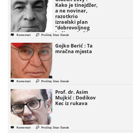
Kako je tinejdžer,
a ne novinar,
razotkrio
izraelski plan
“dobrovoljnog
iseljavanja ” iz


Komentari
Pročitaj čitav članak
Gaze
Gojko Berić : Ta
mračna mjesta


Komentari
Pročitaj čitav članak
Prof. dr. Asim
Mujkić : Dodikov
Kec iz rukava


Komentari
Pročitaj čitav članak