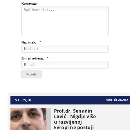
Komentar
*
Nadimak:
*
E-mail adresa:
INTERVJUI
VIŠE ČLANAKA
Prof.dr. Senadin
Lavić : Nigdje više
u razvijenoj
Evropi ne postoji