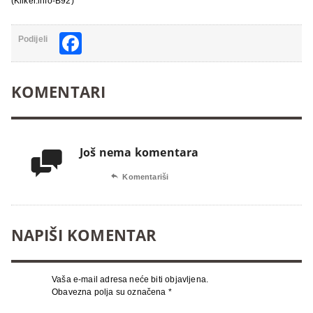
(Kliker.info-B92)
Facebook
Podijeli
KOMENTARI
Još nema komentara


Komentariši
NAPIŠI KOMENTAR
Vaša e-mail adresa neće biti objavljena.
Obavezna polja su označena
*