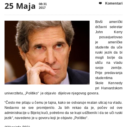
25 Maja
Komentari

08:31
2017
Bivši američki
državni sekretar
John Kerry
posavjuetovao
je američke
studente da uče
ruski jezik da bi
mogli bolje da
utiču na vladu
svoje zemlje.
Prije predavanja
studentima
škole Kennedy
pri Harvardskom
univerzitetu, „Politiko“ je objavio dijelove njegovog govora.
“Često me pitaju u čemu je tajna, kako se ostvaruje realan uticaj na vladu.
Nedavno se sve promijenilo. Ja bih rekao da je, počev od ove
administracije u Bijeloj kući, potrebno da se kupi udžbenik i da se uči ruski
jezik“, navedeno je u govoru koji je objavio „Politiko“.