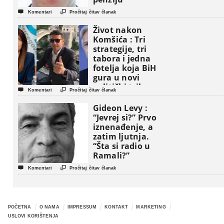


Komentari
Pročitaj čitav članak
Život nakon
Komšića : Tri
strategije, tri
tabora i jedna
fotelja koja BiH
gura u novi
politički triler


Komentari
Pročitaj čitav članak
Gideon Levy :
“Jevrej si?” Prvo
iznenađenje, a
zatim ljutnja.
“Šta si radio u
Ramali?”


Komentari
Pročitaj čitav članak
POČETNA
O NAMA
IMPRESSUM
KONTAKT
MARKETING
USLOVI KORIŠTENJA