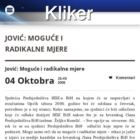
JOVIĆ: MOGUĆE I
RADIKALNE MJERE
Jović: Moguće i radikalne mjere
04 Oktobra
Komentari

15:45
2006
Sjednica Predsjedništva HDZ-a BiH na kojem će se raspravljati o
rezultatima Općih izbora 2006. godine bit će održana u četvrtak,
potvrđeno je u toj stranci. Kako saznajemo, na sjednici će biti odlučeno
koje će odluke donijeti HDZ BiH nakon što je za hrvatskog člana
Predsjedništva BiH izabran Željko Komšić.
– Sve opcije su otvorene. Ali,
tek će se na sjednici Predsjedništva BiH odlučiti koje mjere će se
poduzeti. Mogu samo reći da su moguće i radikalne mjere – rekao je jučer
u izjavi za medije kandidat za hrvatskog člana Predsjedništva BiH Ivo