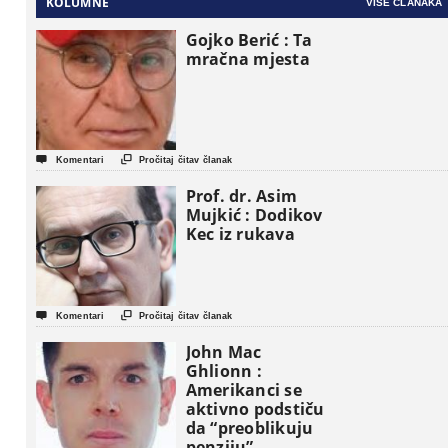
KOLUMNE
VIŠE ČLANAKA
Gojko Berić : Ta
mračna mjesta


Komentari
Pročitaj čitav članak
Prof. dr. Asim
Mujkić : Dodikov
Kec iz rukava


Komentari
Pročitaj čitav članak
John Mac
Ghlionn :
Amerikanci se
aktivno podstiču
da “preoblikuju
penziju”