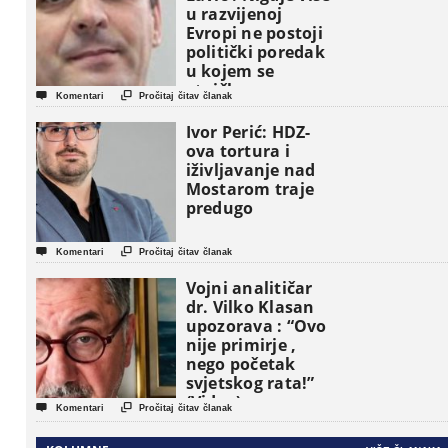
u razvijenoj
Evropi ne postoji
politički poredak
u kojem se
etničke grupe


Komentari
Pročitaj čitav članak
pojavljuju kao
osnovne
Ivor Perić: HDZ-
političke jedinice
ova tortura i
iživljavanje nad
Mostarom traje
predugo


Komentari
Pročitaj čitav članak
Vojni analitičar
dr. Vilko Klasan
upozorava : “Ovo
nije primirje ,
nego početak
svjetskog rata!”
(Video)


Komentari
Pročitaj čitav članak