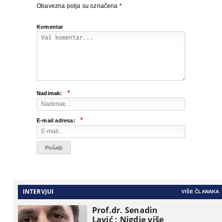
Obavezna polja su označena
*
Komentar
*
Nadimak:
*
E-mail adresa:
INTERVJUI
VIŠE ČLANAKA
Prof.dr. Senadin
Lavić : Nigdje više