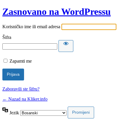
Zasnovano na WordPressu
Korisničko ime ili email adresa
Šifra
Zapamti me
Zaboravili ste šifru?
← Nazad na Kliker.info
Jezik