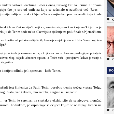
 u sudaru sastava
Joachima Löwa
i onog turskog
Fatiha Terima
. U prvom
ajaju tko je sve od onih na koje se računalo u završnici već ‘Raus’ –
jnovija Italija – Turska i Njemačka u svojim kampovima analiziraju i rade

K
turski fanatični navijači koji će, sasvim sigurno kao i njemački jer im je
očekuju da Terim nađe neko alkemijsko rješenje za polufinale s Njemačkom.
oće li netko od petorice ozlijeđenih, kao najvjerojatnije stoper
Cetin Servet
koji ima
ljen?
oji je dobio dvije utakmice kazne, a trojica su protiv Hrvatske po drugi put požutjela:
initivno zbog ozljede aduktora otpisan, a Terim važe i provjerava kakvo je stanje s

K
vuče, pati se…
KO
 donijeti odluku je li spreman – kaže Terim.
mčadi jest činjenica da Fatih Terim posebno trenira trećeg vratara
Tolgu
snog
Rüstü
, već kako bi, ako zatreba, zaigrao u – napadu!
di, jer Terim je spreman na svakakve ekshibicije da se njegova momčad
uusom Hiddinkom
, pokupio najviše cvijeća kojim se obasipaju treneri na

K