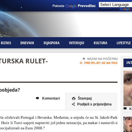
Powered by
BIZNIS
DNEVNIK
DIJASPORA
INTERVJUI
KULTURA
LIFESTYLE
 TURSKA RULET-
⌂
NAZAD NA POČETNU
IN

PRETPLATI SE NA RSS
-pobjeda?
Komentari
Štampaj


Podijeli s prijateljima


K
ela očekivali Portugal i Hrvatsku. Međutim, u srijedu će na St. Jakob-Park
Hoće li Turci uspjeti napraviti još jednu senzaciju, pa makar i nastavili u
pecijalizirali na Euru 2008.?