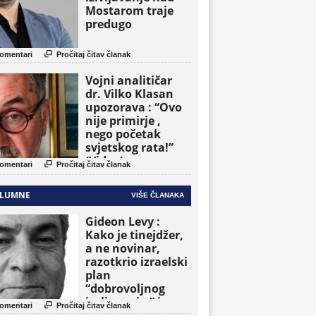
Mostarom traje
predugo

omentari
Pročitaj čitav članak
Vojni analitičar
dr. Vilko Klasan
upozorava : “Ovo
nije primirje ,
nego početak
svjetskog rata!”
(Video)

omentari
Pročitaj čitav članak
LUMNE
VIŠE ČLANAKA
Gideon Levy :
Kako je tinejdžer,
a ne novinar,
razotkrio izraelski
plan
“dobrovoljnog
iseljavanja ” iz

omentari
Pročitaj čitav članak
Gaze