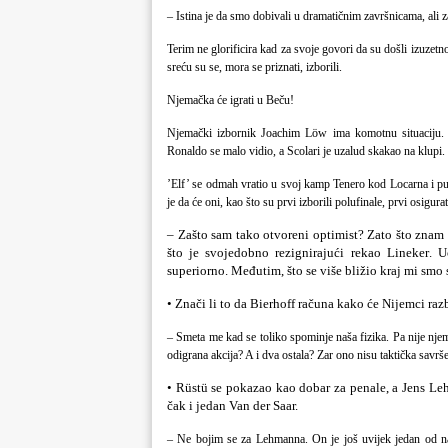
– Istina je da smo dobivali u dramatičnim završnicama, ali 
Terim ne glorificira kad za svoje govori da su došli izuzetno
sreću su se, mora se priznati, izborili.
Njemačka će igrati u Beču!
Njemački izbornik Joachim Löw ima komotnu situaciju. Nj
Ronaldo se malo vidio, a
Scolari
je uzalud skakao na klupi.
’Elf’ se odmah vratio u svoj kamp Tenero kod Locarna i 
je da će oni, kao što su prvi izborili polufinale, prvi osigurati
– Zašto sam tako otvoreni optimist? Zato što znam 
što je svojedobno rezignirajući rekao
Lineker
. U
superiorno. Međutim, što se više bližio kraj mi smo 
• Znači li to da Bierhoff računa kako će Nijemci raz
– Smeta me kad se toliko spominje naša fizika. Pa nije njem
odigrana akcija? A i dva ostala? Zar ono nisu taktička savrš
• Rüstü se pokazao kao dobar za penale, a Jens Le
čak i jedan Van der Saar.
– Ne bojim se za Lehmanna. On je još uvijek jedan od najb