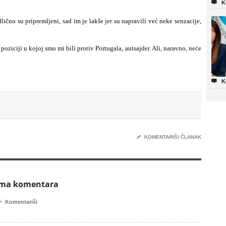

K
ično su pripremljeni, sad im je lakše jer su napravili već neke senzacije,
 poziciji u kojoj smo mi bili protiv Portugala, autsajder. Ali, naravno, neće

K
✎
KOMENTARIŠI ČLANAK
ema komentara

Komentariši