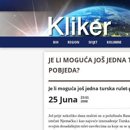
BIH
REGION
SVIJET
KOLUMNE
JE LI MOGUĆA JOŠ JEDNA
POBJEDA?
Je li moguća još jedna turska rulet
25 Juna
23:51
2008
Još prije nekoliko dana realisti su u polufinalu Bas
istrčati Njemačka i kao najveće iznenađenje Turska. 
svojim dosadašnjim rulet-završecima za koje su se s