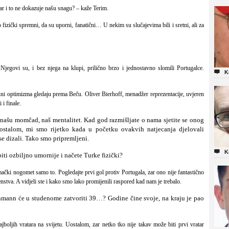
zar i to ne dokazuje našu snagu? – kaže Terim.
 fizički spremni, da su uporni, fanatični… U nekim su slučajevima bili i sretni, ali za
egovi su, i bez njega na klupi, prilično brzo i jednostavno slomili Portugalce.

K
puni optimizma gledaju prema Beču.
Oliver Bierhoff
, menadžer reprezentacije, uvjeren
 i finale.
našu momčad, naš mentalitet. Kad god razmišljate o nama sjetite se onog
ostalom, mi smo rijetko kada u početku ovakvih natjecanja djelovali
se dizali. Tako smo pripremljeni.

K
biti ozbiljno umornije i načete Turke fizički?
ački nogomet samo to. Pogledajte prvi gol protiv Portugala, zar ono nije fantastično
enstva. A vidjeli ste i kako smo lako promijenili raspored kad nam je trebalo.
hmann će u studenome zatvoriti 39…? Godine čine svoje, na kraju je pao
oljih vratara na svijetu. Uostalom, zar netko tko nije takav može biti prvi vratar