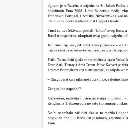
dgovor je u Baselu, u srijedu na St. Jakob-Parku,
polufinalu Eura 2008. I dok švicarski mediji zbr
Francuska, Portugal, Hrvatska, Nizozemska i kao na
planove za bečki stadion Ernst Happel i finale.
Turci su neočekivano postali ‘faktor’ ovog Eura, a 
Basel u susjedstvu, okupirati ovaj grad u srijedu, 
Jer Terimu nije lako, čak devet igrača je praktički – aut. H
najviše šansi da se koliko-toliko opravi, možda biti osposob
Fatihu Terimu četiri igrača su suspendirana, vratar
Volkan
k
Emre Asik, Tuncay i Arda Turam
.
Nihat Kahveci
je def
Emreom Belözogluom
koji bi htio pomoći, ali ozljedu već 
– Razgovarat ću s njim uoči utakmice, zajedno ćemo
Zengin kao napadač?
Uglavnom, najbolja ilustracija stanja u turskoj mo
Zengina
iz Trabzonspora ne zato što sumnja u isku
Ne bi se trebalo začuditi ako se to možda i dogo
pojavi na finalu u Beču. On je ionako, zajedno s
G
Euru.