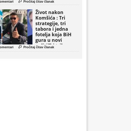

omentari
Pročitaj čitav članak
Život nakon
Komšića : Tri
strategije, tri
tabora i jedna
fotelja koja BiH
gura u novi
politički triler

omentari
Pročitaj čitav članak