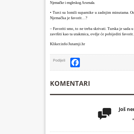
Njemačke i engleskog Arsenala.
• Turci su lomili suparnike u zadnjim minutama. Odl
Njemačka je favorit…?
– Favoriti smo, to ne treba skrivati. Turska je sada u
završiti kao ta utakmica, ovdje će pobijediti favorit.
Kliker.info/Jutarnji.hr
Facebook
Podijeli
KOMENTARI
Još n
