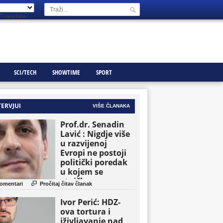
Translate
SCI/TECH
SHOWTIME
SPORT
TERVJUI
VIŠE ČLANAKA
Prof.dr. Senadin
Lavić : Nigdje više
u razvijenoj
Evropi ne postoji
politički poredak
u kojem se
etničke grupe

omentari
Pročitaj čitav članak
pojavljuju kao
osnovne političke
Ivor Perić: HDZ-
jedinice
ova tortura i
iživljavanje nad