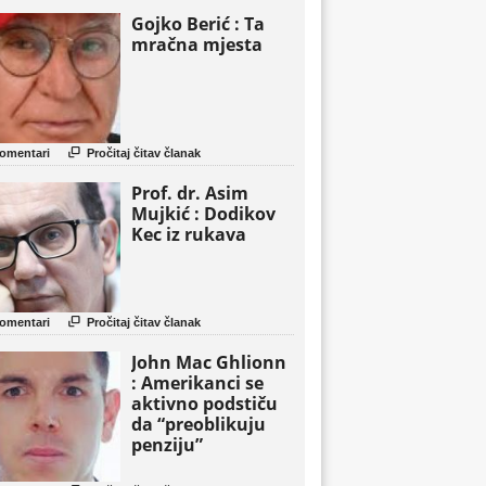
Gojko Berić : Ta
mračna mjesta

omentari
Pročitaj čitav članak
Prof. dr. Asim
Mujkić : Dodikov
Kec iz rukava

omentari
Pročitaj čitav članak
John Mac Ghlionn
: Amerikanci se
aktivno podstiču
da “preoblikuju
penziju”