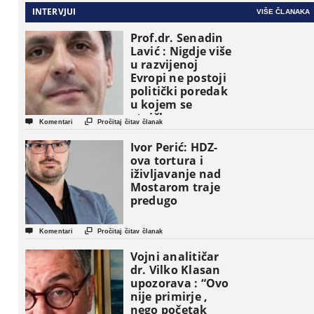
INTERVJUI
VIŠE ČLANAKA
Prof.dr. Senadin
Lavić : Nigdje više
u razvijenoj
Evropi ne postoji
politički poredak
u kojem se
etničke grupe


Komentari
Pročitaj čitav članak
pojavljuju kao
osnovne
Ivor Perić: HDZ-
političke jedinice
ova tortura i
iživljavanje nad
Mostarom traje
predugo


Komentari
Pročitaj čitav članak
Vojni analitičar
dr. Vilko Klasan
upozorava : “Ovo
nije primirje ,
nego početak