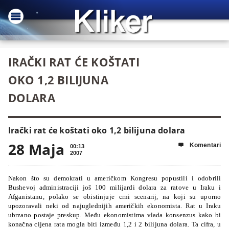
IRAČKI RAT ĆE KOŠTATI
OKO 1,2 BILIJUNA
DOLARA
Irački rat će koštati oko 1,2 bilijuna dolara
28 Maja
Komentari

00:13
2007
Nakon što su demokrati u američkom Kongresu popustili i odobrili
Bushevoj administraciji još 100 milijardi dolara za ratove u Iraku i
Afganistanu, polako se obistinjuje crni scenarij, na koji su uporno
upozoravali neki od najuglednijih američkih ekonomista. Rat u Iraku
ubrzano postaje preskup. Među ekonomistima vlada konsenzus kako bi
konačna cijena rata mogla biti između 1,2 i 2 bilijuna dolara. Ta cifra, u