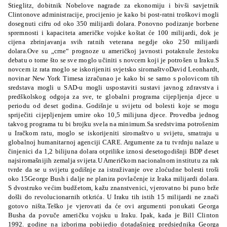
Stieglitz, dobitnik Nobelove nagrade za ekonomiju i bivši savjetnik
Clintonove administracije, procijenio je kako bi post-ratni troškovi mogli
dosegnuti cifru od oko 350 milijardi dolara. Ponovno podizanje borbene
spremnosti i kapaciteta američke vojske koštat će 100 milijardi, dok je
cijena zbrinjavanja svih ratnih veterana negdje oko 250 milijardi
dolara.Ove su „crne“ prognoze u američkoj javnosti potaknule žestoku
debatu o tome što se sve moglo učiniti s novcem koji je potrošen u Iraku.
S
novcem iz rata moglo se iskorijeniti svjetsko siromaštvo
David Leonhardt,
novinar New York Timesa izračunao je kako bi se samo s polovicom
tih
sredstava mogli u SAD-u mogli uspostaviti sustavi javnog zdravstva i
predškolskog odgoja za sve, te globalni programa cijepljenja djece u
periodu od deset godina. Godišnje u svijetu od bolesti koje se mogu
spriječiti cijepljenjem umire oko 10,5 milijuna djece. Provedba jednog
takvog programa tu bi brojku svela na minimum.Sa sredstvima potrošenim
u Iračkom ratu, moglo se iskorijeniti siromaštvo u svijetu, smatraju u
globalnoj humanitarnoj agenciji CARE. Argumente za tu tvrdnju nalaze u
činjenici da 1,2 bilijuna dolara otprilike iznosi desetogodišnji BDP deset
najsiromašnijih zemalja svijeta.U Američkom nacionalnom institutu za rak
tvrde da se u svijetu godišnje za istraživanje ove zloćudne bolesti troši
oko 15
George Bush i dalje ne planira povlačenje iz Iraka
milijardi dolara.
S dvostruko većim budžetom, kažu znanstvenici, vjerovatno bi puno brže
došli do revolucionarnih otkrića. U Iraku tih istih 15 milijardi ne znači
gotovo ništa.Teško je vjerovati da će ovi argumenti ponukati Georga
Busha da povuče američku vojsku u Iraku. Ipak, kada je Bill Clinton
1992. godine na izborima pobijedio dotadašnjeg predsjednika Georga