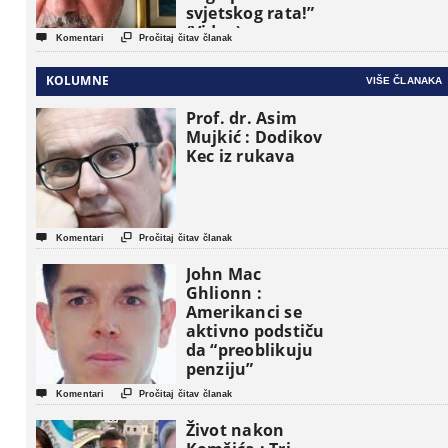
svjetskog rata!”
(Video)


Komentari
Pročitaj čitav članak
KOLUMNE
VIŠE ČLANAKA
Prof. dr. Asim
Mujkić : Dodikov
Kec iz rukava


Komentari
Pročitaj čitav članak
John Mac
Ghlionn :
Amerikanci se
aktivno podstiču
da “preoblikuju
penziju”


Komentari
Pročitaj čitav članak
Život nakon