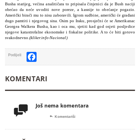
Busha starijeg, većina analitičara to pripisala činjenici da je Bush naciji
obećao da neće uvoditi nove poreze, a kasnije to obećanje pogazio.
Američki birači mu to nisu zaboravili. Igrom sudbine, američki će građani
dugo pamtiti i njegovog sina. Osim po Iraku, prosječni će se Amerikanac
Georgea Walkera Busha, kao i oca mu, sjetiti kad god osjeti posljedice
njegove katastrofalne ekonomske i fiskalne politike. A to će biti gotovo
svakodnevno
.(kliker.info-Nacional)
Facebook
Podijeli
KOMENTARI
Još nema komentara


Komentariši