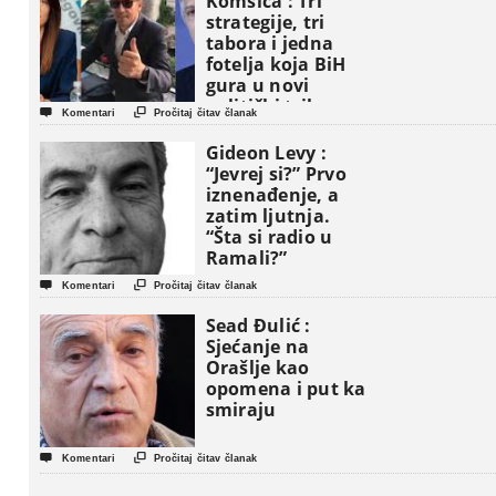
Komšića : Tri
strategije, tri
tabora i jedna
fotelja koja BiH
gura u novi
politički triler


Komentari
Pročitaj čitav članak
Gideon Levy :
“Jevrej si?” Prvo
iznenađenje, a
zatim ljutnja.
“Šta si radio u
Ramali?”


Komentari
Pročitaj čitav članak
Sead Đulić :
Sjećanje na
Orašlje kao
opomena i put ka
smiraju


Komentari
Pročitaj čitav članak