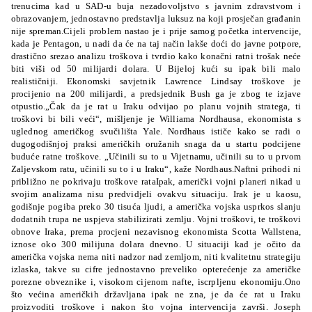
trenucima kad u SAD-u buja nezadovoljstvo s javnim zdravstvom i
obrazovanjem, jednostavno predstavlja luksuz na koji prosječan građanin
nije spreman.Cijeli problem nastao je i prije samog početka intervencije,
kada je Pentagon, u nadi da će na taj način lakše doći do javne potpore,
drastično srezao analizu troškova i tvrdio kako konačni ratni trošak neće
biti viši od 50 milijardi dolara. U Bijeloj kući su ipak bili malo
realističniji. Ekonomski savjetnik Lawrence Lindsay troškove je
procijenio na 200 milijardi, a predsjednik Bush ga je zbog te izjave
otpustio.„Čak da je rat u Iraku odvijao po planu vojnih stratega, ti
troškovi bi bili veći“, mišljenje je Williama Nordhausa, ekonomista s
uglednog američkog svučilišta Yale. Nordhaus ističe kako se radi o
dugogodišnjoj praksi američkih oružanih snaga da u startu podcijene
buduće ratne troškove. „Učinili su to u Vijetnamu, učinili su to u prvom
Zaljevskom ratu, učinili su to i u Iraku“, kaže Nordhaus.
Naftni prihodi ni
približno ne pokrivaju troškove rata
Ipak, američki vojni planeri nikad u
svojim analizama nisu predvidjeli ovakvu situaciju. Irak je u kaosu,
godišnje pogiba preko 30 tisuća ljudi, a američka vojska usprkos slanju
dodatnih trupa ne uspjeva stabilizirati zemlju. Vojni troškovi, te troškovi
obnove Iraka, prema procjeni nezavisnog ekonomista Scotta Wallstena,
iznose oko 300 milijuna dolara dnevno. U situaciji kad je očito da
američka vojska nema niti nadzor nad zemljom, niti kvalitetnu strategiju
izlaska, takve su cifre jednostavno preveliko opterećenje za američke
porezne obveznike i, visokom cijenom nafte, iscrpljenu ekonomiju.Ono
što većina američkih državljana ipak ne zna, je da će rat u Iraku
proizvoditi troškove i nakon što vojna intervencija završi. Joseph