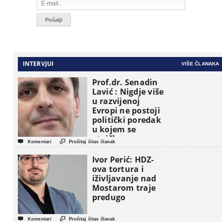
INTERVJUI
VIŠE ČLANAKA
Prof.dr. Senadin
Lavić : Nigdje više
u razvijenoj
Evropi ne postoji
politički poredak
u kojem se
etničke grupe


Komentari
Pročitaj čitav članak
pojavljuju kao
osnovne
Ivor Perić: HDZ-
političke jedinice
ova tortura i
iživljavanje nad
Mostarom traje
predugo


Komentari
Pročitaj čitav članak