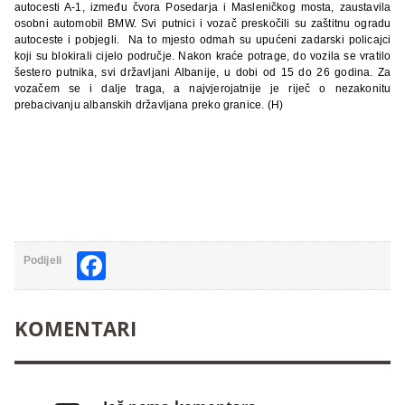
autocesti A-1, između čvora Posedarja i Masleničkog mosta, zaustavila
osobni automobil BMW. Svi putnici i vozač preskočili su zaštitnu ogradu
autoceste i pobjegli.
Na to mjesto odmah su upućeni zadarski policajci
koji su blokirali cijelo područje. Nakon kraće potrage, do vozila se vratilo
šestero putnika, svi državljani Albanije, u dobi od 15 do 26 godina. Za
vozačem se i dalje traga, a najvjerojatnije je riječ o nezakonitu
prebacivanju albanskih državljana preko granice. (H)
Facebook
Podijeli
KOMENTARI