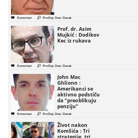


Komentari
Pročitaj čitav članak
Prof. dr. Asim
Mujkić : Dodikov
Kec iz rukava


Komentari
Pročitaj čitav članak
John Mac
Ghlionn :
Amerikanci se
aktivno podstiču
da “preoblikuju
penziju”


Komentari
Pročitaj čitav članak
Život nakon
Komšića : Tri
strategije, tri