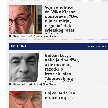
Vojni analitičar
dr. Vilko Klasan
upozorava : “Ovo
nije primirje ,
nego početak
svjetskog rata!”
(Video)


Komentari
Pročitaj čitav članak
KOLUMNE
VIŠE ČLANAKA
Gideon Levy :
Kako je tinejdžer,
a ne novinar,
razotkrio
izraelski plan
“dobrovoljnog
iseljavanja ” iz


Komentari
Pročitaj čitav članak
Gaze
Gojko Berić : Ta
mračna mjesta