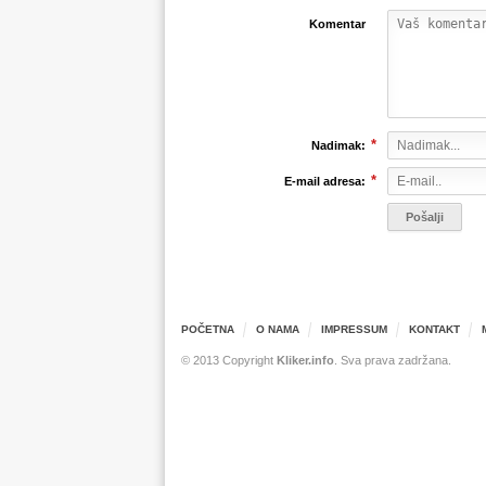
Komentar
*
Nadimak:
*
E-mail adresa:
POČETNA
O NAMA
IMPRESSUM
KONTAKT
© 2013 Copyright
Kliker.info
. Sva prava zadržana.