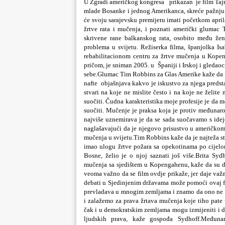
U Zgradi američkog kongresa prikazan je film Tajni 
mlade Bosanke i jednog Amerikanca, skreće pažnju na
će svoju sarajevsku premijeru imati početkom april
žrtve rata i mučenja, i poznati američki glumac T
skrivene rane balkanskog rata, osobito među žen
problema u svijetu.
Režiserka filma, španjolka Isa
rehabilitacionom centru za žrtve mučenja u Kopenh
pričom, je sniman 2005. u Španiji i Irskoj i gledaoc
sebe.
Glumac Tim Robbins za Glas Amerike kaže da fi
nafte objašnjava kakvo je iskustvo za njega predsta
stvari na koje ne mislite često i na koje ne želite
suočiti. Čudna karakteristika moje profesije je da 
suočiti. Mučenje je praksa koja je protiv međunar
najviše uznemirava je da se sada suočavamo s idej
naglašavajući da je njegovo prisustvo u američkom
mučenja u svijetu.
Tim Robbins kaže da je najteža s
imao ulogu žrtve požara sa opekotinama po cijelom 
Bosne, želio je o njoj saznati još više.
Brita Sydh
mučenja sa sjedištem u Kopengahenu, kaže da su 
veoma važno da se film ovdje prikaže, jer daje va
debati u Sjedinjenim državama može pomoći ovaj fil
prevladava u mnogim zemljama i znamo da ono ne p
i zalažemo za prava žrtava mučenja koje tiho pate 
čak i u demokratskim zemljama mogu izmijeniti i da
ljudskih prava, kaže gospođa Sydhoff.
Međunar