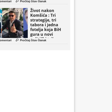

omentari
Pročitaj čitav članak
Život nakon
Komšića : Tri
strategije, tri
tabora i jedna
fotelja koja BiH
gura u novi
politički triler

omentari
Pročitaj čitav članak