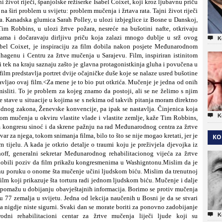
život riječi, španjolske režiserke Isabel Coixet, koji kroz ljubavnu priču
 širi problem u svijetu: problem mučenja i žrtava rata. Tajni život riječi
a.
Kanadska glumica Sarah Polley, u ulozi izbjeglice iz Bosne u Danskoj,
im Robbins, u ulozi žrtve požara, nesreće na bušotini nafte, otkrivaju
ama i dočaravaju dirljivu priču koja zalazi mnogo dublje u srž ovog

K
bel Coixet, je inspiraciju za
film dobila nakon posjete Međunarodnom
agenu i Centru za žrtve mučenja u Sarajevu. Film, inspiriran istinitom
i tek na kraju saznaju zašto je glavna protagonistkinja gluha i povučena u
lm predstavlja portret dvije očajničke duše koje se nalaze usred bušotine
vljao ovaj film.
<Za mene je to bio put otkrića. Mučenje je jedna od onih
 misliti. To je problem za kojeg znamo da postoji, ali se ne želimo s njim
me stave u situacije u kojima se s nekima od takvih pitanja moram direktno
odnog zakona, Ženevske konvencije, pa ipak se nastavlja. Činjenica koja

K
om mučenja u okviru vlastite vlade i vlastite zemlje, kaže Tim Robbins,
 kongresu sinoć i da skrene pažnju na rad Međunarodnog centra za žrtve
tvar za njega, tokom snimanja filma,
bilo to što se nije mogao kretati, jer je
KO
tijelu. A kada je otkrio detalje o traumi koju je preživjela djevojka iz
off, generalni sekretar Međunarodnog rehabilitacionog vijeća za žrtve
dobili poziv da film prikažu kongresmenima u Washigntonu.
Mislim da je
žnu poruku o onome šta mučenje učini ljudskom biću. Mislim da trenutnoj
m koji prikazuje šta tortura radi jednom ljudskom biću. Mučenje i dalje
omažu u dobijanju obavještajnih informacija. Borimo se protiv mučenja
u 77 zemalja u svijetu. Jedna od lekcija naučenih u Bosni je da se stvari
 nigdje niste sigurni. Svaki dan se morate boriti za ponovno zadobijanje

K
odni rehabilitacioni centar za žrtve mučenja liječi ljude koji su