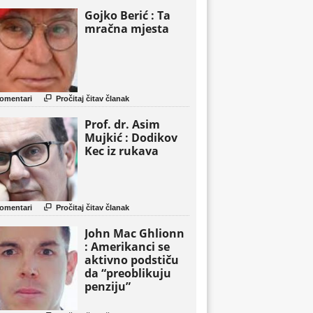
Gojko Berić : Ta
mračna mjesta

omentari
Pročitaj čitav članak
Prof. dr. Asim
Mujkić : Dodikov
Kec iz rukava

omentari
Pročitaj čitav članak
John Mac Ghlionn
: Amerikanci se
aktivno podstiču
da “preoblikuju
penziju”