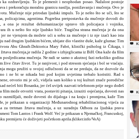
ta ka ozdravljenju. To je plemenit i neophodan posao. Nažalost postoje
ava i prekoračuju moralnu granicu nasilja, ponižavanja i mučenja. Ovo je
tu. Mučenje nije prirodan ljudski impuls. To je nešto što se uči, što se
ma, policajcima, agentima. Pogrešna pretpostavka da mučenje dovodi do
, a ona je rezultat dehumanizacije upravo tih policajaca i vojnika,
vara ih u nešto što nije ljudsko biće.
Tragična strana mučenja je da ona
jer ne vjerujem da možete ući u sobu za mučenje i iz nje izaći kao ista
u nad drugim ljudskim bićem, ubijate dio vlastite duše, kaže glumac Tim

K
zatvora Abu Ghraib.
Doktorica Mary Fabri, klinički psiholog iz Čikaga, i
rtava mučenja,je radila 2 godine s izbjeglicama iz BiH. Ona kaže da film
m posljedicama mučenja. Ne radi se samo o akutnoj fazi nekoliko godina
 žive čitav život. Tu je ranjivost, i pod stresom sjećanja i bol se vraćaju.
nja mogu pružiti u svojoj odlučnosti da se ne predaju, da ne dozvole da
o i ne bi se nikada bni pod kojim uvjetima trebalo koristiti. Rad s
ne, otvorio mi je oči, vidjela sam koliko u toj kulturi znače porodične
ikad nećeš biti Bosanka, jer ćeš uvijek nazvati telefonom prije nego dođeš
 film može otvoriti vrata, postaviti pitanja, izraziti osjećanja, dovesti nas

K
 razmišljali, može dovesti do dijaloga i na kraju i promjena, kaže Tim
de, je prikazan u organizaciji Međunarodnog rehabilitacionog vijeća za
a za tretman žrtava mučenja, a uz suradnju Odbora za ljudska prava
esmeni Tom Lantos i Frank Wolf. Već je prikazan u Njemačkoj, Francuskoj,
jevsku premijeru će doživjeti početkom aprila.(kliker.info/VoA)