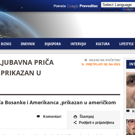
Powered by
BIZNIS
DNEVNIK
DIJASPORA
INTERVJUI
KULTURA
LIFESTYLE
 , LJUBAVNA PRIČA
⌂
NAZAD NA POČETNU
IN

PRETPLATI SE NA RSS
,PRIKAZAN U
a priča Bosanke i Amerikanca ,prikazan u američkom

K
Komentari
Štampaj


Podijeli s prijateljima
