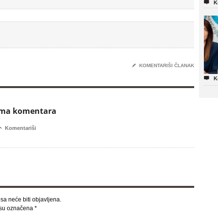

K
✎
KOMENTARIŠI ČLANAK

K
ema komentara

Komentariši
sa neće biti objavljena.
 su označena
*