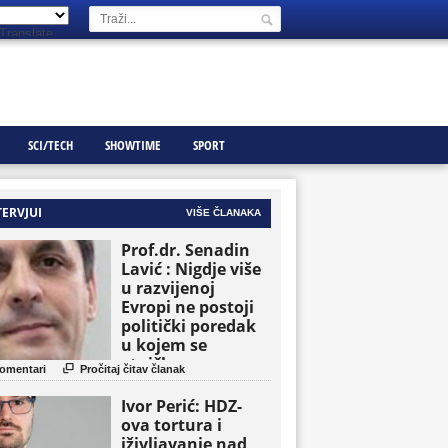
Translate
SCI/TECH
SHOWTIME
SPORT
TERVJUI
VIŠE ČLANAKA
Prof.dr. Senadin
Lavić : Nigdje više
u razvijenoj
Evropi ne postoji
politički poredak
u kojem se
etničke grupe

omentari
Pročitaj čitav članak
pojavljuju kao
osnovne političke
Ivor Perić: HDZ-
jedinice
ova tortura i
iživljavanje nad