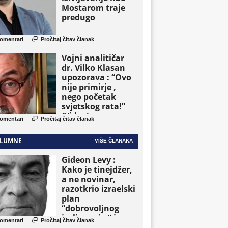
Mostarom traje
predugo

omentari
Pročitaj čitav članak
Vojni analitičar
dr. Vilko Klasan
upozorava : “Ovo
nije primirje ,
nego početak
svjetskog rata!”
(Video)

omentari
Pročitaj čitav članak
LUMNE
VIŠE ČLANAKA
Gideon Levy :
Kako je tinejdžer,
a ne novinar,
razotkrio izraelski
plan
“dobrovoljnog
iseljavanja ” iz

omentari
Pročitaj čitav članak
Gaze