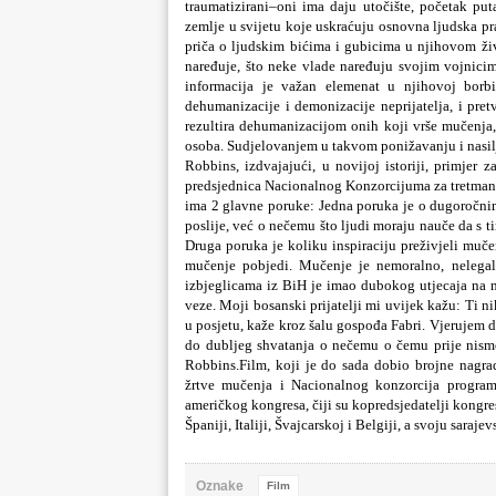
traumatizirani–oni ima daju utočište, početak pu
zemlje u svijetu koje uskraćuju osnovna ljudska pr
priča o ljudskim bićima i gubicima u njihovom živo
naređuje, što neke vlade naređuju svojim vojnici
informacija je važan elemenat u njihovoj borbi
dehumanizacije i demonizacije neprijatelja, i pret
rezultira dehumanizacijom onih koji vrše mučenja, 
osoba. Sudjelovanjem u takvom ponižavanju i nasilj
Robbins, izdvajajući, u novijoj istoriji, primjer 
predsjednica Nacionalnog Konzorcijuma za tretman ž
ima 2 glavne poruke: Jedna poruka je o dugoročni
poslije, već o nečemu što ljudi moraju nauče da s tim
Druga poruka je koliku inspiraciju preživjeli muče
mučenje pobjedi. Mučenje je nemoralno, nelegaln
izbjeglicama iz BiH je imao dubokog utjecaja na me
veze. Moji bosanski prijatelji mi uvijek kažu: Ti n
u posjetu, kaže kroz šalu gospođa Fabri.
Vjerujem da
do dubljeg shvatanja o nečemu o čemu prije nismo
Robbins.
Film, koji je do sada dobio brojne nagra
žrtve mučenja i Nacionalnog konzorcija program
američkog kongresa, čiji su kopredsjedatelji kongr
Španiji, Italiji, Švajcarskoj i Belgiji, a svoju sara
Oznake
Film